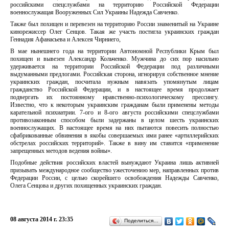
российскими спецслужбами на территорию Российской Федерации
военнослужащая Вооруженных Сил Украины Надежда Савченко.
Также был похищен и перевезен на территорию России знаменитый на Украине
кинорежиссер Олег Сенцов. Такая же участь постигла украинских граждан
Геннадия Афанасьева и Алексея Чирниего,
В мае нынешнего года на территории Автономной Республики Крым был
похищен и вывезен Александр Кольченко. Мужчина до сих пор насильно
удерживается на территории Российской Федерации под различными
выдуманными предлогами. Российская сторона, игнорируя собственное мнение
украинских граждан, посчитала нужным навязать упомянутым лицам
гражданство Российской Федерации, и в настоящее время продолжает
подвергать их постоянному нравственно-психологическому прессингу.
Известно, что к некоторым украинским гражданам были применены методы
карательной психиатрии. 7-ого и 8-ого августа российскими спецслужбами
противозаконным способом были задержаны в целом шесть украинских
военнослужащих. В настоящее время на них пытаются повесить полностью
сфабрикованные обвинения в якобы совершаемых ими ранее «артиллерийских
обстрелах российских территорий». Также в вину им ставится «применение
запрещенных методов ведения войны».
Подобные действия российских властей вынуждают Украина лишь активней
призывать международное сообщество ужесточению мер, направленных против
Федерации России, с целью скорейшего освобождения Надежды Савченко,
Олега Сенцова и других похищенных украинских граждан.
08 августа 2014 г. 23:35
Поделиться…