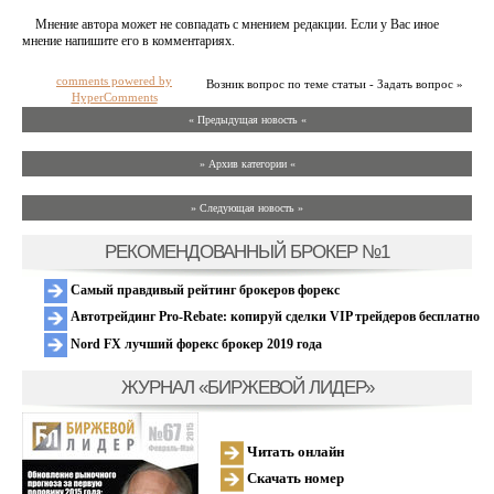
Мнение автора может не совпадать с мнением редакции. Если у Вас иное
мнение напишите его в комментариях.
comments powered by
Возник вопрос по теме статьи - Задать вопрос »
HyperComments
« Предыдущая новость «
» Архив категории «
» Следующая новость »
РЕКОМЕНДОВАННЫЙ БРОКЕР №1
Самый правдивый рейтинг брокеров форекс
Автотрейдинг Pro-Rebate: копируй сделки VIP трейдеров бесплатно
Nord FX лучший форекс брокер 2019 года
ЖУРНАЛ «БИРЖЕВОЙ ЛИДЕР»
Читать онлайн
Скачать номер