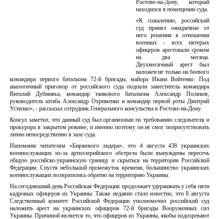
Ростове-на-Дону, который
находился в помещении суда.
«К сожалению, российский
суд принял ожидаемые от
него решения в отношении
военных - всех пятерых
офицеров арестовали сроком
на два месяца.
Двухмесячный арест был
наложен не только на боевого
командира первого батальона 72-й бригады, майора Ивана Войтенко. Под
аналогичный приговор от российского суда подпали заместитель командира
Виталий Дубиняка, командир танкового батальона Александр Поляков,
руководитель штаба Александр Охрименко и командир первой роты Дмитрий
Устилко», - рассказал сотрудник Генерального консульства в Ростове-на-Дону.
Консул заметил, что данный суд был организован по требованию следователя и
прокурора в закрытом режиме, и именно поэтому он не смог поприсутствовать
лично непосредственно в зале суда.
Напомним читателям «Биржевого лидера», что 4 августа 438 украинских
военнослужащих из-за артиллерийского обстрела были вынуждены пересечь
общую российско-украинскую границу и скрыться на территории Российской
Федерации. Спустя небольшой промежуток времени, большинство украинских
военнослужащих возвратились обратно на территорию Украины.
На сегодняшний день Российская Федерация продолжает удерживать у себя пяти
кадровых офицеров из Украины. Также недавно стало известно, что 8 августа
Следственный комитет Российской Федерации уполномочил российский суд
наложить арест на украинских офицеров 72-й бригады Вооруженных сил
Украины. Причиной является то, что офицеров из Украины, якобы подозревают