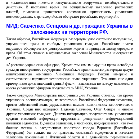
в «использовании тяжелого наступательного вооружения неизбирательного
действия». В настоящее время, по официальному заявлению ростовских
властей, тщательно проверяется «возможная причастность украинских
военнослужащих к артиллерийским обстрелам российских территорий».
МИД: Савченко, Сенцова и др. граждане Украины в
заложниках на территории РФ.
Таким образом, Российская Федерация развернула целое системное наступление,
ущемляющее права и свободы украинских граждан. Российские власти
нарушают общепринятые универсальные нормы и принципы международного
права. Об этом сказано в официальном заявлении Министерства иностранных
дел Украины.
«Арестовав украинских офицеров, Кремль тем самым нарушил права и свободы
граждан иностранного государства. Российское правительство развернула целую
антиукраинскую компанию. Чиновники Федерации России намерено и
систематически нарушают человеческие права украинцев. Это лишь еще один
пример, явно доказывающий данный факт», - высказался по поводу незаконного
ареста украинских офицеров представитель МИД Украины.
Также сотрудник Министерства иностранных дел Украины отметил, что кроме
украинских военнослужащих, на территории Российской Федерации незаконно,
против собственной воли, удерживаются немало политических заключенных с
Украины. Среди них находится Надежда Савченко, Олег Сенцов и многие
другие украинские граждане. Данную информацию представителям украинских
средств массовой информации предоставил департамент информационной
политики ведомства. В данном заявлении, в частности, подчеркивается, что уже
больше месяца в следственном изоляторе города Воронеж (Российская
Федерация) без всяких на то правовых оснований содержится в качестве
заложника похищенная в Луганской области и в дальнейшем перемещенная