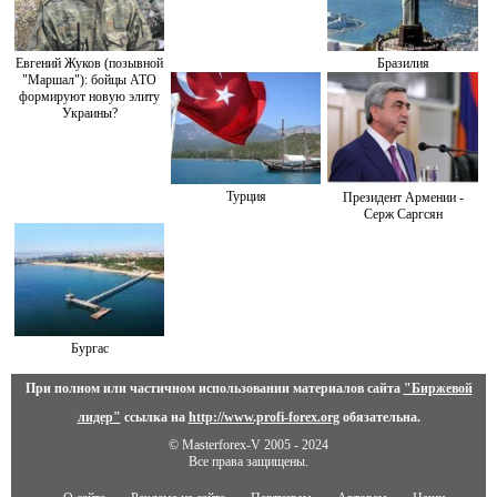
Евгений Жуков (позывной
Бразилия
"Маршал"): бойцы АТО
формируют новую элиту
Украины?
Турция
Президент Армении -
Серж Саргсян
Бургас
При полном или частичном использовании материалов сайта
"Биржевой
лидер"
ссылка на
http://www.profi-forex.org
обязательна.
© Masterforex-V 2005 - 2024
Все права защищены.