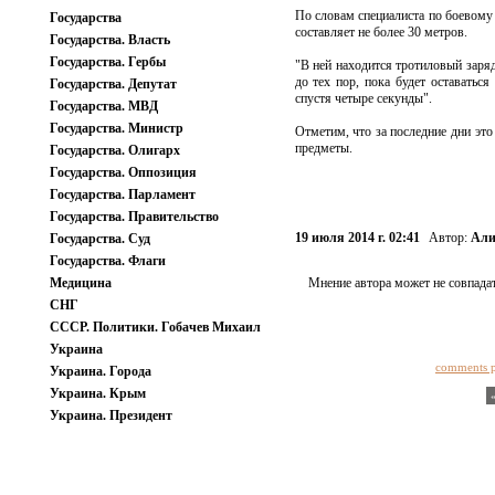
По словам специалиста по боевому 
Государства
составляет не более 30 метров.
Государства. Власть
Государства. Гербы
"В ней находится тротиловый заряд,
до тех пор, пока будет оставаться
Государства. Депутат
спустя четыре секунды".
Государства. МВД
Государства. Министр
Отметим, что за последние дни это
предметы.
Государства. Олигарх
Государства. Оппозиция
Государства. Парламент
Государства. Правительство
19 июля 2014 г. 02:41
Автор:
Али
Государства. Суд
Государства. Флаги
Медицина
Мнение автора может не совпадат
СНГ
СССР. Политики. Гобачев Михаил
Украина
comments 
Украина. Города
Украина. Крым
Украина. Президент