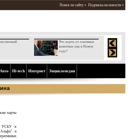
Поиск по сайту »
Подписка на новости »
инственный
Что ждать от основных
валютных пар в Новом
году?
Aвто
Hi-tech
Интернет
Энциклопедия
ина
акже карты
и УСБУ в
"Альфа" и
еративных