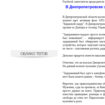
Facebook заместитель председател
В Днепропетровске з
В Днепропетровской области восем
момент идет активная фаза АТО.
"Биржевой лидер". В Днепропетровс
оружие из Донецка в столицу Укра
"Задержанную выдало просто волнен
был неаконным", - информирует 
задержанной был обнаружен мага
устройство, которое запускает сиг
их числе - пластиковая рогатка, ра
ОБЛАКО ТЕГОВ
Девушке придется понести наказани
Отметим, что на вокзале Днепропет
На данный момент мужчине угрожае
"Задержанный был одет в камуфляж
него была изъята граната – боевая
Впрочем, как правоохранителям об
Мужчина, судя по прописке, из Киев
просто держал на поясе. Правоох
известны примерные размеры и ф
свободы до семи лет. Параллельно
мужчине в руки.