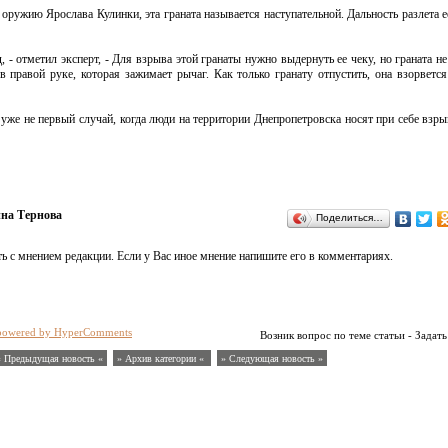
оружию Ярослава Кулинки, эта граната называется наступательной. Дальность разлета е
 - отметил эксперт, - Для взрыва этой гранаты нужно выдернуть ее чеку, но граната не
 в правой руке, которая зажимает рычаг. Как только гранату отпустить, она взорветс
 уже не первый случай, когда люди на территории Днепропетровска носят при себе взр
на Тернова
Поделиться…
ь с мнением редакции. Если у Вас иное мнение напишите его в комментариях.
powered by HyperComments
Возник вопрос по теме статьи - Задать
« Предыдущая новость «
» Архив категории «
» Следующая новость »