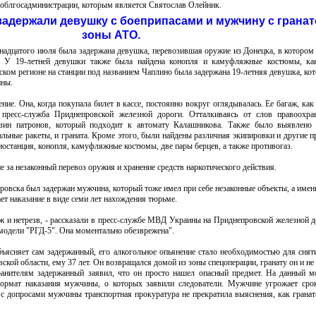
я облгосадминистрации, которым является Святослав Олейник.
адержали девушку с боеприпасами и мужчину с гранат
зоны АТО.
надцатого июля была задержана девушка, перевозившая оружие из Донецка, в котором
 У 19-летней девушки также была найдена конопля и камуфляжные костюмы, как
ком регионе на станции под названием Чаплино была задержана 19-летняя девушка, кот
ины.
ие. Она, когда покупала билет в кассе, постоянно вокруг оглядывалась. Ее багаж, как 
пресс-служба Приднепровской железной дороги. Отталкиваясь от слов правоохран
зин патронов, который подходит к автомату Калашникова. Также было выявлено 
нальные ракеты, и граната. Кроме этого, были найдены различная экипировки и другие п
диостанция, конопля, камуфляжные костюмы, две пары берцев, а также противогаз.
е за незаконный перевоз оружия и хранение средств наркотического действия.
ровска был задержан мужчина, который тоже имел при себе незаконные объекты, а именн
т наказание в виде семи лет нахождения тюрьме.
 и нетрезв, - рассказали в пресс-службе МВД Украины на Приднепровской железной д
, модели "РГД-5". Она моментально обезврежена".
ъясняет сам задержанный, его алкогольное опьянение стало необходимостью для сняти
ской области, ему 37 лет. Он возвращался домой из зоны спецоперации, гранату он и не 
ранителям задержанный заявил, что он просто нашел опасный предмет. На данный 
ормат наказания мужчины, о которых заявили следователи. Мужчине угрожает сро
 с допросами мужчины транспортная прокуратура не прекратила выяснения, как гранат