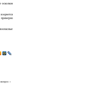
е осколков
 взорвется
я примерно
ывоопасные
 вопрос »