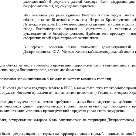
расследований. В результате данной операции были задержаны два 
бандформирования, одному удалось скрыться.
Ими оказались уже ранее судимый 38-летний житель города Счастье
области, а также 40-летний житель села Штеровка Краснолучского ра
Луганского региона. По уже имеющимся сведениям, эти двое мужчин
город Днепропетровск поездом в соответствии с указанием 
руководителей их бандформирования. Прибыли они, преследуя главн
совершение целой серии террористических актов.
В перечень объектов были включены: административный 
Днепропетровская ОГА, Мерефо-Херсонский железнодорожный мост, а 
дом обыска на месте временного проживания террористов было выявлено: шесть гра
енно города Днепропетровска, а также две балаклавы.
роживания злоумышленников была одна из частных тамошних гостиниц.
 Внесены данные о грядущем теракте в ЕРДР, а также было открыто уголовное произ
е с оружием, боевыми припасами или взрывчатыми веществами) Уголовного кодекса Укр
этих двух мужчин только начато, требуются и дальнейшие следственные действия.
их участников данной террористической группы. Также нужно будет расследовать пр
яжких и тяжких уголовных правонарушений в пределах украинского государства.
акт, осуществление которого было запланировано на территории Днепропетровска
ыло предотвращено три теракта на территории нашего города", - написал на своей 