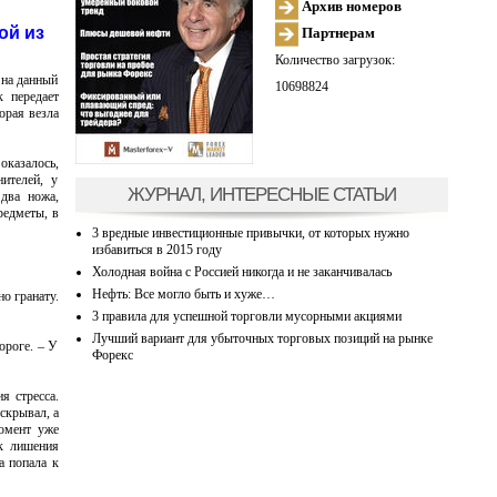
Архив номеров
ой из
Партнерам
Количество загрузок:
 на данный
10698824
 передает
орая везла
оказалось,
ителей, у
ЖУРНАЛ, ИНТЕРЕСНЫЕ СТАТЬИ
два ножа,
редметы, в
3 вредные инвестиционные привычки, от которых нужно
избавиться в 2015 году
Холодная война с Россией никогда и не заканчивалась
Нефть: Все могло быть и хуже…
о гранату.
3 правила для успешной торговли мусорными акциями
Лучший вариант для убыточных торговых позиций на рынке
ороге. – У
Форекс
я стресса.
скрывал, а
момент уже
к лишения
а попала к