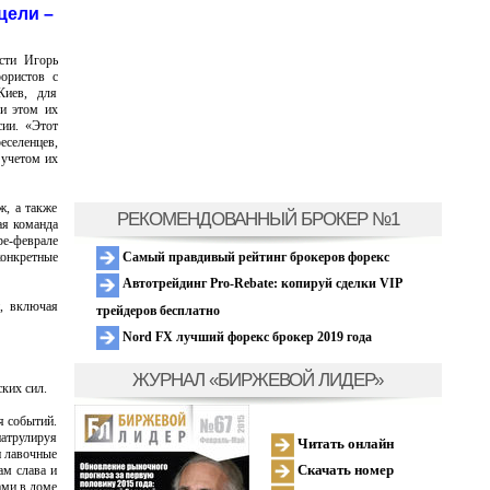
цели –
сти Игорь
ористов с
Киев, для
ри этом их
сии. «Этот
селенцев,
 учетом их
ж, а также
РЕКОМЕНДОВАННЫЙ БРОКЕР №1
ая команда
ре-феврале
конкретные
Самый правдивый рейтинг брокеров форекс
Автотрейдинг Pro-Rebate: копируй сделки VIP
и, включая
трейдеров бесплатно
Nord FX лучший форекс брокер 2019 года
ЖУРНАЛ «БИРЖЕВОЙ ЛИДЕР»
ких сил.
я событий.
атрулируя
Читать онлайн
и лавочные
Скачать номер
ам слава и
ами в доме