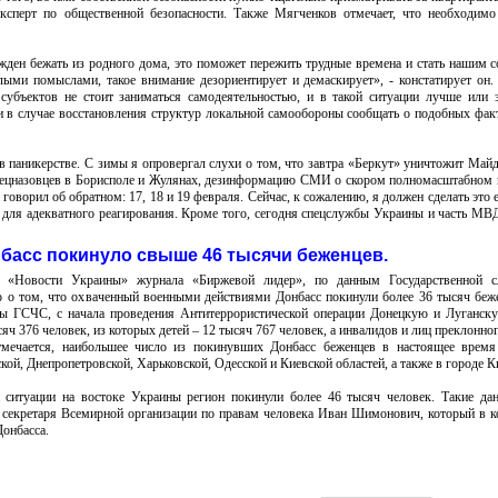
т эксперт по общественной безопасности. Также Мягченков отмечает, что необходим
жден бежать из родного дома, это поможет пережить трудные времена и стать нашим 
лыми помыслами, такое внимание дезориентирует и демаскирует», - констатирует он.
субъектов не стоит заниматься самодеятельностью, и в такой ситуации лучше или 
в случае восстановления структур локальной самообороны сообщать о подобных фак
 паникерстве. С зимы я опровергал слухи о том, что завтра «Беркут» уничтожит Майд
пецназовцев в Борисполе и Жулянах, дезинформацию СМИ о скором полномасштабном
говорил об обратном: 17, 18 и 19 февраля. Сейчас, к сожалению, я должен сделать это е
для адекватного реагирования. Кроме того, сегодня спецслужбы Украины и часть МВ
басс покинуло свыше 46 тысячи беженцев.
а «Новости Украины» журнала «Биржевой лидер», по данным Государственной 
о о том, что охваченный военными действиями Донбасс покинули более 36 тысяч беж
бы ГСЧС, с начала проведения Антитеррористической операции Донецкую и Луганск
ч 376 человек, из которых детей – 12 тысяч 767 человек, а инвалидов и лиц преклонног
тмечается, наибольшее число из покинувших Донбасс беженцев в настоящее время
ой, Днепропетровской, Харьковской, Одесской и Киевской областей, а также в городе К
и ситуации на востоке Украины регион покинули более 46 тысяч человек. Такие да
 секретаря Всемирной организации по правам человека Иван Шимонович, который в 
Донбасса.