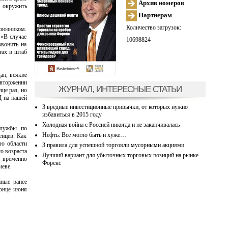
Архив номеров
о окружить
Партнерам
Количество загрузок:
союзником.
 «В случае
10698824
звонить на
тах в штаб
ан, всякие
 вторжении
ЖУРНАЛ, ИНТЕРЕСНЫЕ СТАТЬИ
ще раз, но
Д на нашей
3 вредные инвестиционные привычки, от которых нужно
избавиться в 2015 году
Холодная война с Россией никогда и не заканчивалась
службы по
Нефть: Все могло быть и хуже…
енцев. Как
ую области
3 правила для успешной торговли мусорными акциями
о возраста
Лучший вариант для убыточных торговых позиций на рынке
 временно
Форекс
иеве.
нные ранее
конце июня