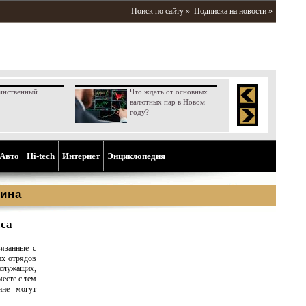
Поиск по сайту »
Подписка на новости »
инственный
Что ждать от основных
валютных пар в Новом
году?
Aвто
Hi-tech
Интернет
Энциклопедия
ина
сса
вязанные с
их отрядов
служащих,
есте с тем
ине могут