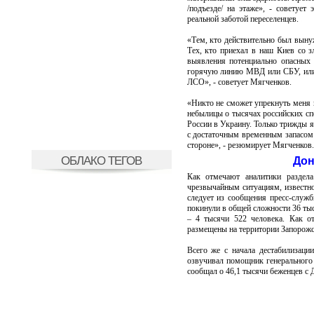
/подъезде/ на этаже», - советуе
реальной заботой переселенцев.
«Тем, кто действительно был выну
Тех, кто приехал в наш Киев со з
выявления потенциально опасных 
горячую линию МВД или СБУ, или 
ЛСО», - советует Мягченков.
«Никто не сможет упрекнуть меня в
небылицы о тысячах российских с
России в Украину. Только трижды я 
с достаточным временным запасом 
стороне», - резюмирует Мягченков.
ОБЛАКО ТЕГОВ
Дон
Как отмечают аналитики раздел
чрезвычайным ситуациям, известн
следует из сообщения пресс-служ
покинули в общей сложности 36 тыся
– 4 тысячи 522 человека. Как о
размещены на территории Запорожск
Всего же с начала дестабилизаци
озвучивал помощник генерального
сообщал о 46,1 тысячи беженцев с 