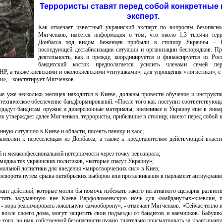
Террористы ставят перед собой конкретные 
эксперт.
Как отмечает известный украинский эксперт по вопросам безопасно
Мягченков, имеется информация о том, что около 1,3 тысячи терр
Донбасса под видом беженцев прибыли в столицу Украины – 
последующей дестабилизации ситуации и организации беспорядков. П
деятельность, как и прежде, координируется и финансируется из Рос
бандитский костяк предполагается усилить членами семей пере
Р, а также киевскими и околокиевскими «титушками», для упрощения «логистики», с
и», - констатирует Мягченков.
ые уже несколько месяцев находятся в Киеве, должны провести обучение и инструкта
-техническое обеспечение бандформирований. «После того как поступит соответствующ
редадут бандитам оружие и диверсионные материалы, ввезенные в Украину еще в янва
 Как утверждает далее Мягченков, террористы, прибывшие в столицу, имеют перед собой 
нную ситуацию в Киеве и области, посеять панику и хаос;
 киевлян к переселенцам из Донбасса, а также к представителям действующей власт
 и межконфессиональной нетерпимости через точку невозврата;
миджа тех украинских политиков, «которые спасут Украину»;
имальной логистики для введения «миротворческих сил» в Киев;
ереворота путем срыва октябрьских выборов или проталкивания в парламент антиукраинс
иант действий, которые могли бы помочь избежать такого негативного сценария развити
тить задуманную вне Киева Варфоломеевскую ночь для «майданутых»киевлян, п
- пора реанимировать локальную самооборону», - отмечает Мягченков. «Сейчас тепло 
возле своего дома, могут защитить свои подъезды от бандитов и наемников. Бабушк
 того, во имя собственной безопасности нужно тщательно присматривать за квартирант