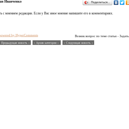
ан Иванченко
Поделиться…
ь с мнением редакции. Если у Вас иное мнение напишите его в комментариях.
powered by HyperComments
Возник вопрос по теме статьи - Задать
« Предыдущая новость «
» Архив категории «
» Следующая новость »