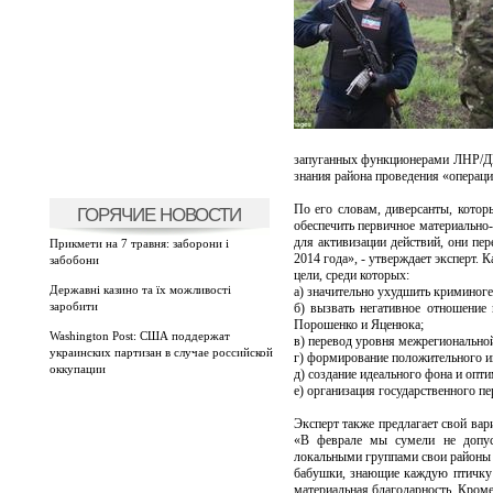
запуганных функционерами ЛНР/ДН
знания района проведения «операци
По его словам, диверсанты, котор
ГОРЯЧИЕ НОВОСТИ
обеспечить первичное материально
для активизации действий, они пе
Прикмети на 7 травня: заборони і
2014 года», - утверждает эксперт.
забобони
цели, среди которых:
Державні казино та їх можливості
а) значительно ухудшить криминоге
заробити
б) вызвать негативное отношение
Порошенко и Яценюка;
Washington Post: США поддержат
в) перевод уровня межрегиональной
украинских партизан в случае российской
г) формирование положительного и
оккупации
д) создание идеального фона и опт
е) организация государственного п
Эксперт также предлагает свой вар
«В феврале мы сумели не допус
локальными группами свои районы 
бабушки, знающие каждую птичку 
материальная благодарность. Кроме