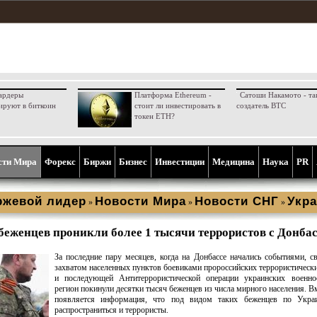
ардеры
Платформа Ethereum -
Сатоши Накамото - та
ируют в биткоин
стоит ли инвестировать в
создатель BTC
токен ETH?
сти Мира
Форекс
Биржи
Бизнес
Инвестиции
Медицина
Наука
PR
ржевой лидер
Новости Мира
Новости СНГ
Укра
»
»
»
беженцев проникли более 1 тысячи террористов с Донба
За последние пару месяцев, когда на Донбассе начались событиями, с
захватом населенных пунктов боевиками пророссийских террористическ
и последующей Антитеррористической операции украинских военно
регион покинули десятки тысяч беженцев из числа мирного населения. Вм
появляется информация, что под видом таких беженцев по Укра
распространиться и террористы.