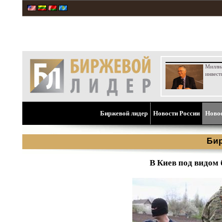
Милли
инвест
Биржевой лидер
Новости России
Ново
Би
В Киев под видом 