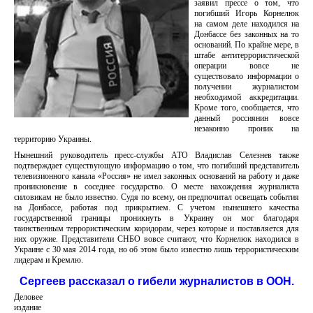
заявил прессе о том, что
погибший Игорь Корнелюк
на самом деле находился на
Донбассе без законных на то
оснований. По крайне мере, в
штабе антитеррористической
операции вовсе не
существовало информации о
получении журналистом
необходимой аккредитации.
Кроме того, сообщается, что
данный россиянин вовсе
незаконно проник на
территорию Украины.
Нынешний руководитель пресс-службы АТО Владислав Селезнев также
подтверждает существующую информацию о том, что погибший представитель
телевизионного канала «Россия» не имел законных оснований на работу и даже
проникновение в соседнее государство. О месте нахождения журналиста
силовикам не было известно. Судя по всему, он предпочитал освещать события
на Донбассе, работая под прикрытием. С учетом нынешнего качества
государственной границы проникнуть в Украину он мог благодаря
таинственным террористическим коридорам, через которые и поставляется для
них оружие. Представители СНБО вовсе считают, что Корнелюк находился в
Украине с 30 мая 2014 года, но об этом было известно лишь террористическим
лидерам и Кремлю.
Сергеев рассказал о гибели журналистов в ООН.
Деловее
издание