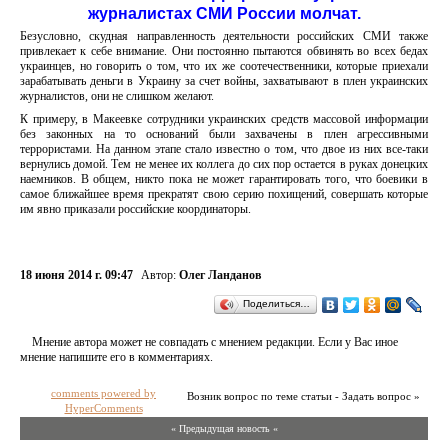
журналистах СМИ России молчат.
Безусловно, скудная направленность деятельности российских СМИ также
привлекает к себе внимание. Они постоянно пытаются обвинять во всех бедах
украинцев, но говорить о том, что их же соотечественники, которые приехали
зарабатывать деньги в Украину за счет войны, захватывают в плен украинских
журналистов, они не слишком желают.
К примеру, в Макеевке сотрудники украинских средств массовой информации
без законных на то оснований были захвачены в плен агрессивными
террористами. На данном этапе стало известно о том, что двое из них все-таки
вернулись домой. Тем не менее их коллега до сих пор остается в руках донецких
наемников. В общем, никто пока не может гарантировать того, что боевики в
самое ближайшее время прекратят свою серию похищений, совершать которые
им явно приказали российские координаторы.
18 июня 2014 г. 09:47
Автор:
Олег Ланданов
Поделиться…
Мнение автора может не совпадать с мнением редакции. Если у Вас иное
мнение напишите его в комментариях.
comments powered by
Возник вопрос по теме статьи - Задать вопрос »
HyperComments
« Предыдущая новость «