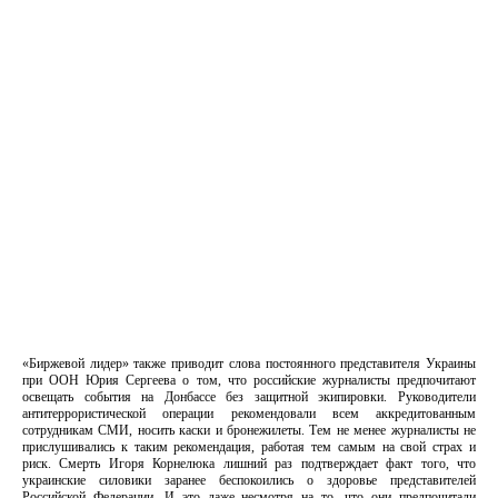
«Биржевой лидер» также приводит слова постоянного представителя Украины
при ООН Юрия Сергеева о том, что российские журналисты предпочитают
освещать события на Донбассе без защитной экипировки. Руководители
антитеррористической операции рекомендовали всем аккредитованным
сотрудникам СМИ, носить каски и бронежилеты. Тем не менее журналисты не
прислушивались к таким рекомендация, работая тем самым на свой страх и
риск. Смерть Игоря Корнелюка лишний раз подтверждает факт того, что
украинские силовики заранее беспокоились о здоровье представителей
Российской Федерации. И это даже несмотря на то, что они предпочитали