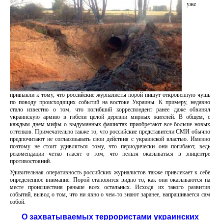
уже
привыкли к тому, что российские журналисты порой пишут откровенную чушь
по поводу происходящих событий на востоке Украины. К примеру, недавно
стало известно о том, что погибший корреспондент ранее даже обвинял
украинскую армию в гибели целой деревни мирных жителей. В общем, с
каждым днем мифы о выдуманных фашистах приобретают все больше новых
оттенков. Примечательно также то, что российские представители СМИ обычно
предпочитают не согласовывать свои действия с украинской властью. Именно
поэтому не стоит удивляться тому, что периодически они погибают, ведь
рекомендации четко гласят о том, что нельзя оказываться в эпицентре
противостояний.
Удивительная оперативность российских журналистов также привлекает к себе
определенное внимание. Порой становится видно то, как они оказываются на
месте происшествия раньше всех остальных. Исходя их такого развития
событий, вывод о том, что ни явно о чем-то знают заранее, напрашивается сам
собой.
О захватываемых террористами украинских