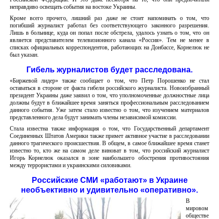
неправдиво освещать события на востоке Украины.
Кроме всего прочего, лишний раз даже не стоит напоминать о том, что
погибший журналист работал без соответствующего законного разрешения.
Лишь в больнице, куда он попал после обстрела, удалось узнать о том, что он
является представителем телевизионного канала «Россия». Тем не менее в
списках официальных корреспондентов, работающих на Донбассе, Корнелюк не
был указан.
Гибель журналистов будет расследована.
«Биржевой лидер» также сообщает о том, что Петр Порошенко не стал
оставаться в стороне от факта гибели российского журналиста. Новоизбранный
президент Украины даже заявил о том, что уполномоченные должностные лица
должны будут в ближайшее время заняться профессиональным расследованием
данного события. Уже затем стало известно о том, что изучением материалов
представленного дела будут занимать члены независимой комиссии.
Стала известна также информация о том, что Государственный департамент
Соединенных Штатов Америки также примет активное участие в расследовании
данного трагического происшествия. В общем, в самое ближайшее время станет
известно то, кто же на самом деле виноват в том, что российский журналист
Игорь Корнелюк оказался в зоне наибольшего обострения противостояния
между террористами и украинскими силовиками.
Российские СМИ «работают» в Украине
необъективно и удивительно «оперативно».
В
мировом
обществе