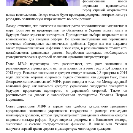
формирования новой
вертикали правительства
перед страной открываются
новые возможности. Теперь можно будет проводить реформы, которые помогут
разрядить политическую напряженность во всем регионе.
Лагард отметила, что постепенно начинает расти геополитическое напряжение в
мире. Если это не предотвратить, то обстановка в Украине может иметь в
будущем более серьезные последствия. Президентские выборы открывают окно
возможностей для введения реформ. Во время выступления она перечислила
ключевые общемировые экономические проблемы. Среди них она выделила
такие: угрожающе низкая инфляция в зоне евро, в развивающихся странах есть
нестабильность финансовых рынков, безработная молодежь, необходимость
усовершенствования долговой политики и развитие инфраструктуры.
Глава МВФ подчеркнула, что рассчитывает, что рост экономики в
развивающихся странах достигнет пяти процентов в этом году и 5,4 процента в
2015 году. Развитые экономики с среднем смогут показать 2,3 процента в 2014
году. Эксперты журнала «Биржевой лидер» отметили, что Джерри Райс, глава
Департамента внешних связей МВФ, ранее говорил о том, что Международный
валютный фонд как ключевой кредитор украинского государства планирует в
будущем продолжать партнерство с украинской стороной. Также он
рассчитывает на диалог с новоизбранным президентом Украины Петром
Порошенко.
Совет директоров МВФ в апреле уже одобрил двухлетнюю программу
кредитования экономики украинского государства в размере семнадцати
миллиардов долларов, которая предусматривает проведение в обмен на кредиты
широкого спектра реформ. Будут введены реформы и в банковском секторе,
энергетике и системе государственных финансов. В начале мая Украина
получила первый транш средств в размере трех миллиардов долларов.