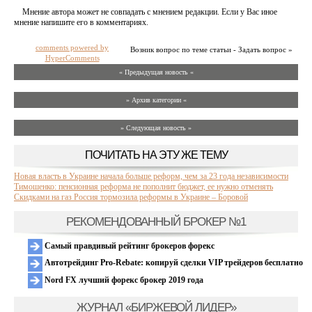
Мнение автора может не совпадать с мнением редакции. Если у Вас иное
мнение напишите его в комментариях.
comments powered by
Возник вопрос по теме статьи - Задать вопрос »
HyperComments
« Предыдущая новость «
» Архив категории «
» Следующая новость »
ПОЧИТАТЬ НА ЭТУ ЖЕ ТЕМУ
Новая власть в Украине начала больше реформ, чем за 23 года независимости
Тимошенко: пенсионная реформа не пополнит бюджет, ее нужно отменять
Скидками на газ Россия тормозила реформы в Украине – Боровой
РЕКОМЕНДОВАННЫЙ БРОКЕР №1
Самый правдивый рейтинг брокеров форекс
Автотрейдинг Pro-Rebate: копируй сделки VIP трейдеров бесплатно
Nord FX лучший форекс брокер 2019 года
ЖУРНАЛ «БИРЖЕВОЙ ЛИДЕР»