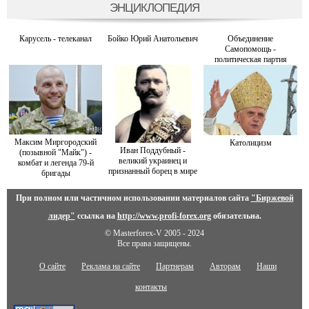
ЭНЦИКЛОПЕДИЯ
Карусель - телеканал
Бойко Юрий Анатольевич
Объединение
Самопомощь -
политическая партия
Максим Миргородский
Католицизм
Иван Поддубный -
(позывной "Майк") -
великий украинец и
комбат и легенда 79-й
признанный борец в мире
бригады
При полном или частичном использовании материалов сайта
"Биржевой
лидер"
ссылка на
http://www.profi-forex.org
обязательна.
© Masterforex-V 2005 - 2024
Все права защищены.
О сайте
Реклама на сайте
Партнерам
Авторам
Наши
контакты