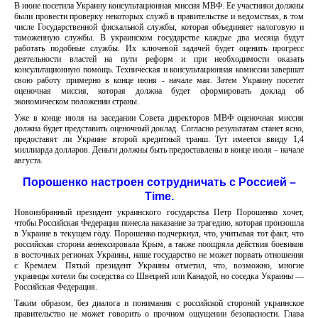
В июне посетила Украину консультационная миссия МВФ. Ее участники должны
были провести проверку некоторых служб в правительстве и ведомствах, в том
числе Государственной фискальной службы, которая объединяет налоговую и
таможенную службы. В украинском государстве каждые два месяца будут
работать подобные службы. Их ключевой задачей будет оценить прогресс
деятельности властей на пути реформ и при необходимости оказать
консультационную помощь. Техническая и консультационная комиссии завершат
свою работу примерно в конце июня - начале мая. Затем Украину посетит
оценочная миссия, которая должна будет сформировать доклад об
экономическом положении страны.
Уже в конце июля на заседании Совета директоров МВФ оценочная миссия
должна будет представить оценочный доклад. Согласно результатам станет ясно,
предоставят ли Украине второй кредитный транш. Тут имеется ввиду 1,4
миллиарда долларов. Деньги должны быть предоставлены в конце июля – начале
августа.
Порошенко настроен сотрудничать с Россией –
Time.
Новоизбранный президент украинского государства Петр Порошенко хочет,
чтобы Российская Федерация понесла наказание за трагедию, которая произошла
в Украине в текущем году. Порошенко подчеркнул, что, учитывая тот факт, что
российская сторона аннексировала Крым, а также поощряла действия боевиков
в восточных регионах Украины, наше государство не может порвать отношения
с Кремлем. Пятый президент Украины отметил, что, возможно, многие
украинцы хотели бы соседства со Швецией или Канадой, но соседка Украины —
Российская Федерация.
Таким образом, без диалога и понимания с российской стороной украинское
правительство не может говорить о прочном ощущении безопасности. Глава