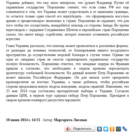
Украины добавил, что ему мало интересно, что думает Владимир Путин об
украинском государстве. Порошенко считает, что если глава РФ все еще
сомневается в том, что Украина может существовать в ее нынешних границах,
то остается только один способ его переубедить - это сформировать могучую
армию и процветающую экономику в стране. Порошенко не скрывает, что для
того чтобы это осуществить, понадобится помощь со стороны Запада. Во время
переговоров с лидерами Соединенных Штатов и европейских стран Порошенко
сказал, что имеет ввиду содействие, которое поможет остановить российскую
агрессию.
Глава Украины рассказал, что помощь может проявляться в различных формах:
от разведки до военных технологий, от блокирования нашего воздушного
пространства до осуществления морской блокады в случае атаки. Однако ни
одна из западных стран не смогли гарантировать украинскому государству
полную безопасность. Порошенко отметил, что западные лидеры во Франции
пришли к согласию, что необходимо в скором времени пересмотреть
архитектуру глобальной безопасности. На данный момент Петр Порошенко не
может наказать Российскую Федерацию. Он для начала хочет прекратить
кровопролитие на востоке Украины, а также добиться, чтобы российская
сторона предложила новую модель поведения, модель гарантий. Напомним, что
25 мая 2014 года состоялись президентские выборы в Украине. Согласно
данным ЦИК, в первом туре одержал победу Петр Порошенко. Президент в
скором времени планирует распустить парламент.
10 июня 2014 г. 14:55
Автор:
Маргарита Лисовая
Поделиться…