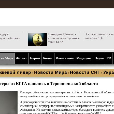
ардеры
Платформа Ethereum -
Сатоши Накамото - та
ируют в биткоин
стоит ли инвестировать в
создатель BTC
токен ETH?
сти Мира
Форекс
Биржи
Бизнес
Инвестиции
Медицина
Наука
PR
ржевой лидер
Новости Мира
Новости СНГ
Укра
»
»
»
еры из КГГА нашлись в Тернопольской области
Милиция обнаружила компьютеры из КГГА в Тернопольской области
всему они были экспроприированы активистами Евромайдана.
«Правоохранители изъяли несколько системных блоков, мониторов и дру
компьютерной периферии с инвентарными номерами этого уважаемого к
учреждения. На жестких дисках компьютеров была даже выявлена доку
одного из управлений КГГА», - сообщили в пресс-службе МВД.