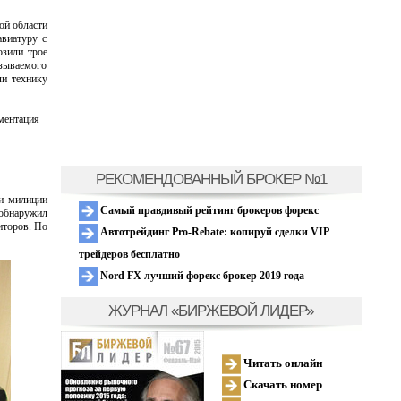
ой области
авиатуру с
озили трое
азываемого
ли технику
ментация
РЕКОМЕНДОВАННЫЙ БРОКЕР №1
ки милиции
Самый правдивый рейтинг брокеров форекс
 обнаружил
иторов. По
Автотрейдинг Pro-Rebate: копируй сделки VIP
трейдеров бесплатно
Nord FX лучший форекс брокер 2019 года
ЖУРНАЛ «БИРЖЕВОЙ ЛИДЕР»
Читать онлайн
Скачать номер