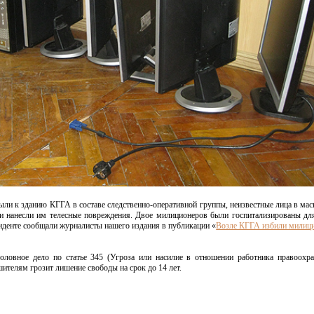
ли к зданию КГГА в составе следственно-оперативной группы, неизвестные лица в мас
ни нанесли им телесные повреждения. Двое милиционеров были госпитализированы дл
денте сообщали журналисты нашего издания в публикации «
Возле КГГА избили милиц
ловное дело по статье 345 (Угроза или насилие в отношении работника правоохр
телям грозит лишение свободы на срок до 14 лет.