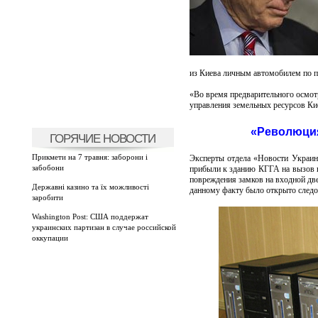
из Киева личным автомобилем по п
«Во время предварительного осмот
управления земельных ресурсов Ки
«Революция
ГОРЯЧИЕ НОВОСТИ
Прикмети на 7 травня: заборони і
Эксперты отдела «Новости Украин
забобони
прибыли к зданию КГГА на вызов 
повреждения замков на входной две
Державні казино та їх можливості
данному факту было открыто следо
заробити
Washington Post: США поддержат
украинских партизан в случае российской
оккупации