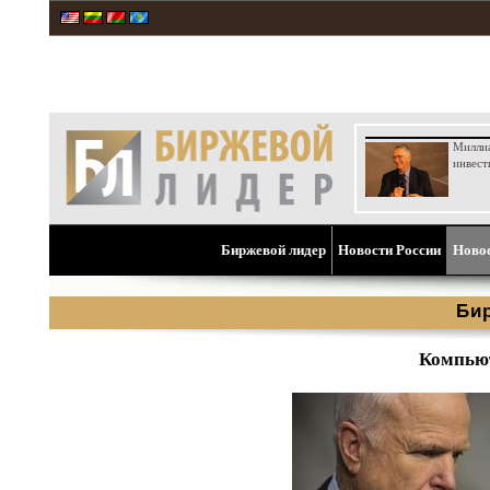
Милли
инвест
Биржевой лидер
Новости России
Ново
Би
Компьют