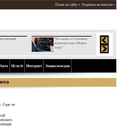
Поиск по сайту »
Подписка на новости »
инственный
Что ждать от основных
валютных пар в Новом
году?
Aвто
Hi-tech
Интернет
Энциклопедия
ина
. Судя по
гой
иевского
ментация