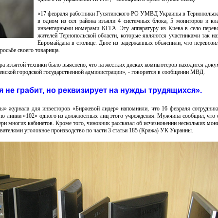
«17 февраля работники Гусятинского РО УМВД Украины в Тернопольск
в одном из сел района изъяли 4 системных блока, 5 мониторов и кл
инвентарными номерами КГГА. Эту аппаратуру из Киева в село перев
жителей Тернопольской области, которые являются участниками так н
Евромайдана в столице. Двое из задержанных объяснили, что перевози
росьбе своего товарища.
ра изъятой техники было выяснено, что на жестких дисках компьютеров находится доку
евской городской государственной администрации», - говорится в сообщении МВД.
 не грабит, но реквизирует на нужды трудящихся».
ы» журнала для инвесторов «Биржевой лидер» напомнили, что 16 февраля сотрудни
по линии «102» одного из должностных лиц этого учреждения. Мужчина сообщил, что
ри многих кабинетов. Кроме того, чиновник рассказал об исчезновении нескольких мон
вателями уголовное производство по части 3 статьи 185 (Кража) УК Украины.