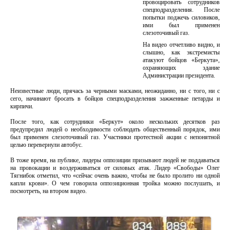
провоцировать сотрудников
спецподразделения. После
попытки поджечь силовиков,
ими был применен
слезоточивый газ.
На видео отчетливо видно, и
слышно, как экстремисты
атакуют бойцов «Беркута»,
охраняющих здание
Администрации президента.
Неизвестные люди, прячась за черными масками, неожиданно, ни с того, ни с
сего, начинают бросать в бойцов спецподразделения зажженные петарды и
кирпичи.
После того, как сотрудники «Беркут» около нескольких десятков раз
предупредил людей о необходимости соблюдать общественный порядок, ими
был применен слезоточивый газ. Участники протестной акции с непонятной
целью перевернули автобус.
В тоже время, на публике, лидеры оппозиции призывают людей не поддаваться
на провокации и воздерживаться от силовых атак. Лидер «Свободы» Олег
Тягнибок отметил, что «сейчас очень важно, чтобы не было пролито ни одной
капли крови». О чем говорила оппозиционная тройка можно послушать, и
посмотреть, на втором видео.