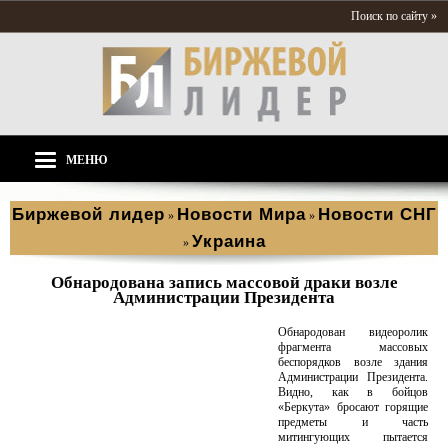
Поиск по сайту »
МЕНЮ
Биржевой лидер
Новости Мира
Новости СНГ
»
»
Украина
»
Обнародована запись массовой драки возле
Администрации Президента
Обнародован видеоролик
фрагмента массовых
беспорядков возле здания
Администрации Президента.
Видно, как в бойцов
«Беркута» бросают горящие
предметы и часть
митингующих пытается