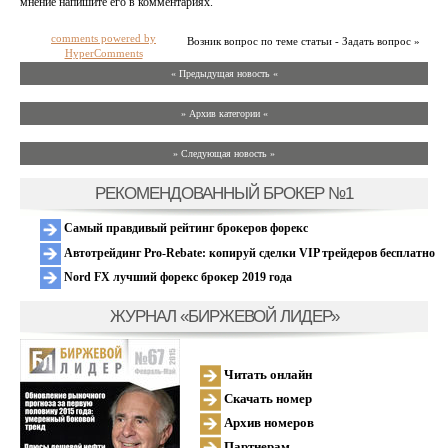
мнение напишите его в комментариях.
comments powered by
Возник вопрос по теме статьи - Задать вопрос »
HyperComments
« Предыдущая новость «
» Архив категории «
» Следующая новость »
РЕКОМЕНДОВАННЫЙ БРОКЕР №1
Самый правдивый рейтинг брокеров форекс
Автотрейдинг Pro-Rebate: копируй сделки VIP трейдеров бесплатно
Nord FX лучший форекс брокер 2019 года
ЖУРНАЛ «БИРЖЕВОЙ ЛИДЕР»
Читать онлайн
Скачать номер
Архив номеров
Партнерам