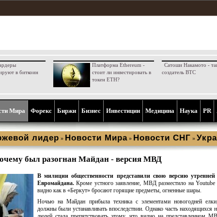
ардеры
Платформа Ethereum -
Сатоши Накамото - та
ируют в биткоин
стоит ли инвестировать в
создатель BTC
токен ETH?
сти Мира
Форекс
Биржи
Бизнес
Инвестиции
Медицина
Наука
PR
ржевой лидер
Новости Мира
Новости СНГ
Укра
»
»
»
очему был разогнан Майдан - версия МВД
В милиции общественности представили свою версию утренней
Евромайдана.
Кроме устного заявление, МВД разместило на Youtube 
видно как в «Беркут» бросают горящие предметы, огненные шары.
Ночью на Майдан прибыла техника с элементами новогодней елки
должны были устанавливать впоследствии. Однако часть находящихся 
людей стала препятствовать этому, что видно на представленном М