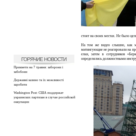
стоят на своих местах. Не было це
На том же видео слышно, как м
митингующие не реагировали на про
елки, затем в сотрудников «Бер
ГОРЯЧИЕ НОВОСТИ
определялись должностными инстр
Прикмети на 7 травня: заборони і
забобони
Державні казино та їх можливості
заробити
Washington Post: США поддержат
украинских партизан в случае российской
оккупации