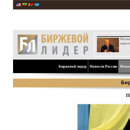
Милли
инвест
Биржевой лидер
Новости России
Ново
Би
П