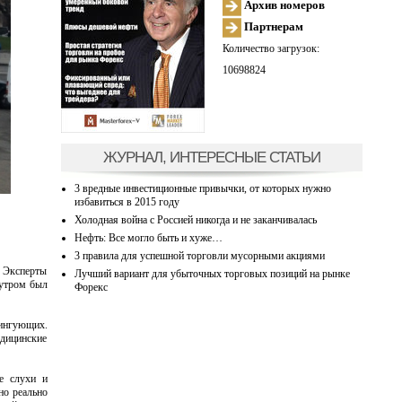
Архив номеров
Партнерам
Количество загрузок:
10698824
ЖУРНАЛ, ИНТЕРЕСНЫЕ СТАТЬИ
3 вредные инвестиционные привычки, от которых нужно
избавиться в 2015 году
Холодная война с Россией никогда и не заканчивалась
Нефть: Все могло быть и хуже…
3 правила для успешной торговли мусорными акциями
. Эксперты
Лучший вариант для убыточных торговых позиций на рынке
 утром был
Форекс
тингующих.
едицинские
не слухи и
но реально