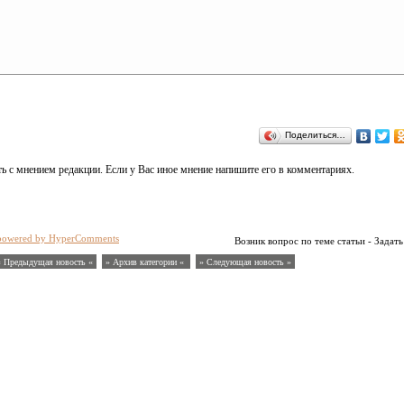
Поделиться…
ь с мнением редакции. Если у Вас иное мнение напишите его в комментариях.
powered by HyperComments
Возник вопрос по теме статьи - Задать
« Предыдущая новость «
» Архив категории «
» Следующая новость »