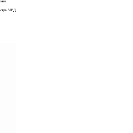
ений.
нистра МВД