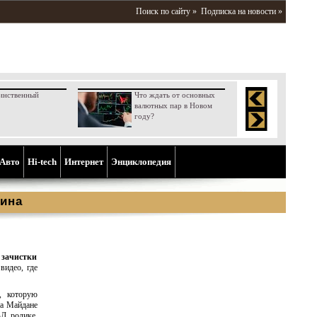
Поиск по сайту »
Подписка на новости »
инственный
Что ждать от основных
валютных пар в Новом
году?
Aвто
Hi-tech
Интернет
Энциклопедия
ина
 зачистки
видео, где
, которую
на Майдане
ВД ролике.