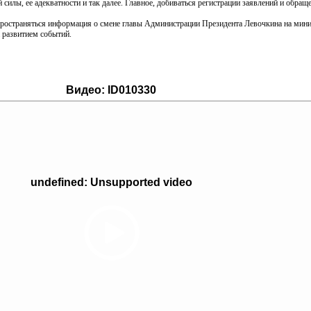
силы, ее адекватности и так далее. Главное, добиваться регистрации заявлений и обращ
спространяться информация о смене главы Администрации Президента Левочкина на ми
 развитием событий.
Видео:
ID010330
undefined: Unsupported video