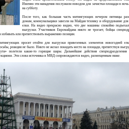
Именно эти нападения послужили поводом для зачистки площади в ночь
на субботу.
После того, как большая часть митингующих вечером пятницы раз
домам, коммунальщики завезли на Майдан технику и оборудование для
елки. На видео прекрасно видно, что две машины спокойно подъеха
выгрузки. Участников Евромайдана никто не трогает, бойцы спецпод
ли избивать или препятствовать выражению позиции.
итингующих просят отойти для выгрузки привезенных элементов новогодней елк
сьбы, реакции не было. Никто не желал покидать место на площади, препятствуя выгру
кута» полетели какие-то горящие шары. Дальнейшие действия спецподразделения 
укциями. Эти слова источника в МВД сопровождаются видео, размещенным ниже.