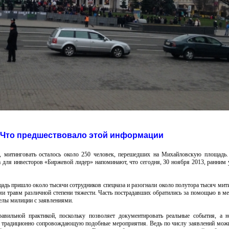
Что предшествовало этой информации
, митинговать осталось около 250 человек, перешедших на Михайловскую площадь
 для инвесторов «Биржевой лидер» напоминают, что сегодня, 30 ноября 2013, ранним
адь пришло около тысячи сотрудников спецназа и разогнали около полутора тысяч ми
и травм различной степени тяжести. Часть пострадавших обратились за помощью в м
делы милиции с заявлениями.
авильной практикой, поскольку позволяет документировать реальные события, а 
 традиционно сопровождающую подобные мероприятия. Ведь по числу заявлений мож