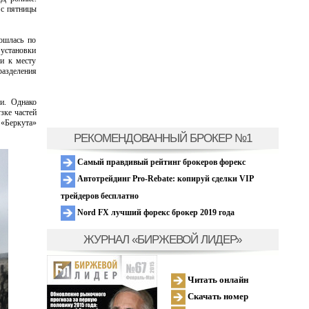
 с пятницы
ошлась по
 установки
ли к месту
разделения
и. Однако
зке частей
«Беркута»
РЕКОМЕНДОВАННЫЙ БРОКЕР №1
Самый правдивый рейтинг брокеров форекс
Автотрейдинг Pro-Rebate: копируй сделки VIP
трейдеров бесплатно
Nord FX лучший форекс брокер 2019 года
ЖУРНАЛ «БИРЖЕВОЙ ЛИДЕР»
Читать онлайн
Скачать номер