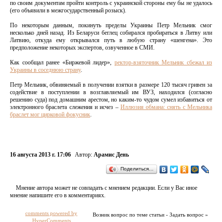
по своим документам пройти контроль с украинской стороны ему бы не удалось
(его объявили в межгосударственный розыск).
По некоторым данным, покинуть пределы Украины Петр Мельник смог
несколько дней назад. Из Беларуси беглец собирался пробираться в Литву или
Латвию, откуда ему открывался путь в любую страну «шенгена». Это
предположение некоторых экспертов, озвученное в СМИ.
Как сообщал ранее «Биржевой лидер»,
ректор-взяточник Мельник сбежал из
Украины в соседнюю страну
.
Петр Мельник, обвиняемый в получении взятки в размере 120 тысяч гривен за
содействие в поступлении в возглавляемый им ВУЗ, находился (согласно
решению суда) под домашним арестом, но каким-то чудом сумел избавиться от
электронного браслета слежения и исчез –
Иллюзия обмана: снять с Мельника
браслет мог цирковой фокусник
.
16 августа 2013 г. 17:06
Автор:
Арамис День
Поделиться…
Мнение автора может не совпадать с мнением редакции. Если у Вас иное
мнение напишите его в комментариях.
comments powered by
Возник вопрос по теме статьи - Задать вопрос »
HyperComments