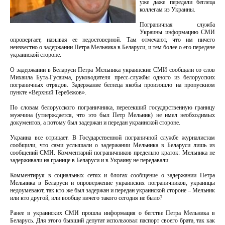
уже даже передали беглеца
коллегам из Украины.
Пограничная служба
Украины информацию СМИ
опровергает, называя ее недостоверной. Там отмечают, что им ничего
неизвестно о задержании Петра Мельника в Беларуси, и тем более о его передаче
украинской стороне.
О задержании в Беларуси Петра Мельника украинские СМИ сообщали со слов
Михаила Бута-Гусаима, руководителя пресс-службы одного из белорусских
пограничных отрядов. Задержание беглеца якобы произошло на пропускном
пункте «Верхний Теребежов».
По словам белорусского пограничника, пересекший государственную границу
мужчина (утверждается, что это был Петр Мельник) не имел необходимых
документов, а потому был задержан и передан украинской стороне.
Украина все отрицает. В Государственной пограничной службе журналистам
сообщили, что сами услышали о задержании Мельника в Беларуси лишь из
сообщений СМИ. Комментарий пограничников предельно краток: Мельника не
задерживали на границе в Беларуси и в Украину не передавали.
Комментируя в социальных сетях и блогах сообщение о задержании Петра
Мельника в Беларуси и опровержение украинских пограничников, украинцы
недоумевают, так кто же был задержан и передан украинской стороне – Мельник
или кто другой, или вообще ничего такого сегодня не было?
Ранее в украинских СМИ прошла информация о бегстве Петра Мельника в
Беларусь. Для этого бывший депутат использовал паспорт своего брата, так как