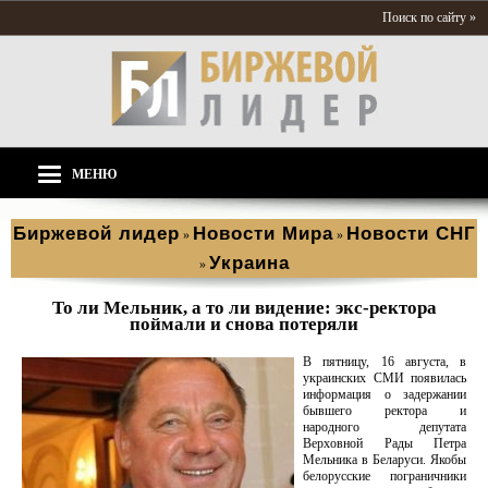
Поиск по сайту »
МЕНЮ
Биржевой лидер
Новости Мира
Новости СНГ
»
»
Украина
»
То ли Мельник, а то ли видение: экс-ректора
поймали и снова потеряли
В пятницу, 16 августа, в
украинских СМИ появилась
информация о задержании
бывшего ректора и
народного депутата
Верховной Рады Петра
Мельника в Беларуси. Якобы
белорусские пограничники