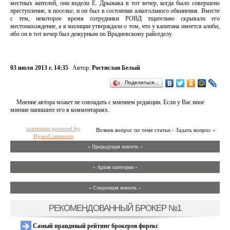
местных жителей, они видели Е. Дрыжака в тот вечер, когда было совершено
преступление, в поселке, и он был в состоянии алкогольного обвинения. Вместе
с тем, некоторое время сотрудники РОВД тщательно скрывали его
местонахождение, а в милиции утверждали о том, что у капитана имеется алиби,
ибо он в тот вечер был дежурным по Врадиевскому райотделу.
03 июля 2013 г. 14:35
Автор:
Ростислав Белый
Поделиться…
Мнение автора может не совпадать с мнением редакции. Если у Вас иное
мнение напишите его в комментариях.
comments powered by
Возник вопрос по теме статьи - Задать вопрос »
HyperComments
« Предыдущая новость «
» Архив категории «
» Следующая новость »
РЕКОМЕНДОВАННЫЙ БРОКЕР №1
Самый правдивый рейтинг брокеров форекс