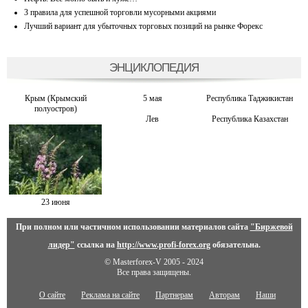
3 правила для успешной торговли мусорными акциями
Лучший вариант для убыточных торговых позиций на рынке Форекс
ЭНЦИКЛОПЕДИЯ
Крым (Крымский
5 мая
Республика Таджикистан
полуостров)
Лев
Республика Казахстан
23 июня
При полном или частичном использовании материалов сайта
"Биржевой
лидер"
ссылка на
http://www.profi-forex.org
обязательна.
© Masterforex-V 2005 - 2024
Все права защищены.
О сайте
Реклама на сайте
Партнерам
Авторам
Наши