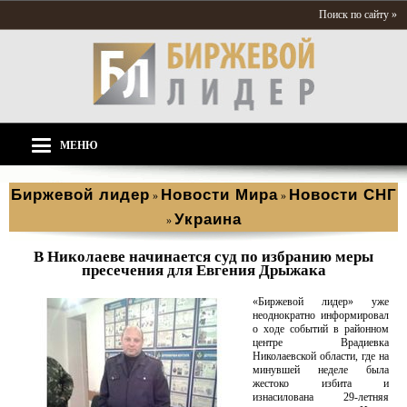
Поиск по сайту »
МЕНЮ
Биржевой лидер
Новости Мира
Новости СНГ
»
»
Украина
»
В Николаеве начинается суд по избранию меры
пресечения для Евгения Дрыжака
«Биржевой лидер» уже
неоднократно информировал
о ходе событий в районном
центре Врадиевка
Николаевской области, где на
минувшей неделе была
жестоко избита и
изнасилована 29-летняя