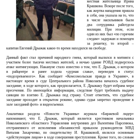
местная жительница Ирина
Крашкова. Вскоре после того,
как жертва нападения пришла
в себя, она указала на то, что
в числе насильников были
два сотрудника райотдела
милиции. При этом, если
один из них был «по горячим
следам» задержан и помещен
за решетку, то второй –
капитан Евгений Дрыжак какое-то время находился на свободе.
Данный факт стал причиной народного гнева, который вылился в митинги с
участием более тысячи местных жителей, а ночью здание РОВД подверглось
атаке митингующих. Накануне стало известно о том, что Е. Дрыжак, о котором
в райцентре и ранее ходила «дурная слава», переведен в статус
«подозреваемого». Как сообщает «Комсомольская правда в Украине», в
настоящее время в суде Центрального района Николаева началось судебное
заседание, в ходе которого, как предполагается, Е. Дрыжаку будет избрана мера
пресечения. По имеющейся информации, следствие будет требовать выдачу
санкции по взятию Е. Дрыжака под стражу. Стоит отметить, что судебное
заседание проходит в открытом режиме, однако судья запретил проведение в
зале заседаний фото- и видеосъемки.
Аналитики раздела «Новости Украины» журнала «Биржевой лидер»
напоминают, что Е. Дрыжак, который является крестником начальника
Николаевского областного Управления внутренних дел Валентина Парсенюка,
отстраненного от исполнения обязанностей приказом руководителя МВД
Виталия Захарченко, по свидетельству И. Крашковой, являлся основным
«действующим лицом» в ходе совершения преступления. Кроме того, по словам