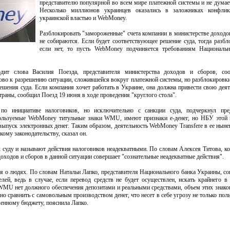
представителю популярной во всем мире платежной системы и не думает
Несколько миллионов украинцев оказались в заложниках конфли
украинской властью и WebMoney.
Разблокировать "замороженные" счета компании в министерстве доходо
не собираются. Если будет соответствующее решение суда, тогда разбл
если нет, то пусть WebMoney подчиняется требованиям Национальн
одит слова Василия Поезда, представителя министерства доходов и сборов, со
ово к разрешению ситуации, сложившейся вокруг платежной системы, но разблокировки
шения суда. Если компания хочет работать в Украине, она должна привести свою деят
страны, сообщил Поезд 19 июня в ходе проведения "круглого стола".
 по инициативе налоговиков, но исключительно с санкции суда, подчеркнул пред
пользуемые WebMoney титульные знаки WMU, имеют признаки е-денег, но НБУ этой
выпуск электронных денег. Таким образом, деятельность WebMoney Transfere в ее нын
кому законодательству, сказал он.
суду и называют действия налоговиков неадекватными. По словам Алексея Титова, ко
оходов и сборов в данной ситуации совершает "сознательные неадекватные действия".
я о людях. По словам Натальи Лапко, представителя Национального банка Украины, со
лей, ведь в случае, если перевод средств не будет осуществлен, искать крайнего 
 WMU нет должного обеспечения депозитами и реальными средствами, объем этих знако
о сравнить с самовольным производством денег, что несет в себе угрозу не только пол
венному бюджету, пояснила Лапко.