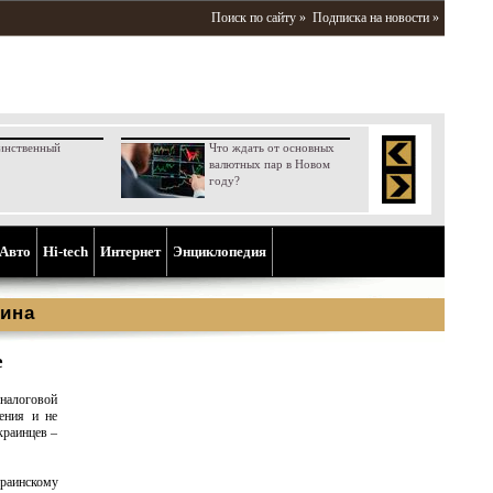
Поиск по сайту »
Подписка на новости »
инственный
Что ждать от основных
валютных пар в Новом
году?
Aвто
Hi-tech
Интернет
Энциклопедия
ина
е
налоговой
ения и не
краинцев –
аинскому