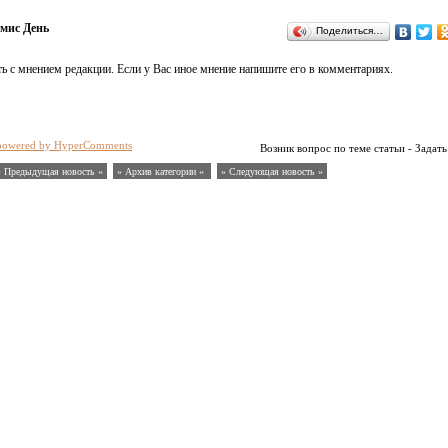
мис День
Поделиться…
ь с мнением редакции. Если у Вас иное мнение напишите его в комментариях.
powered by HyperComments
Возник вопрос по теме статьи - Задать
« Предыдущая новость «
» Архив категории «
» Следующая новость »