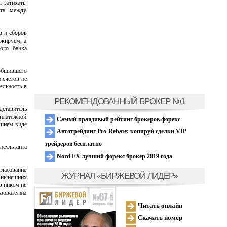
 затихать.
кта между
в и сборов
окируем, а
ого банка
общившего
 счетов не
ельность в
РЕКОМЕНДОВАННЫЙ БРОКЕР №1
ставитель
 платежной
Самый правдивый рейтинг брокеров форекс
ешнем виде
Автотрейдинг Pro-Rebate: копируй сделки VIP
трейдеров бесплатно
нсультанта
Nord FX лучший форекс брокер 2019 года
гласование
ЖУРНАЛ «БИРЖЕВОЙ ЛИДЕР»
в нынешних
в никем не
ьзователям
Читать онлайн
Скачать номер