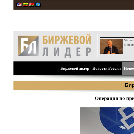
Милли
инвест
Биржевой лидер
Новости России
Ново
Би
Операция по пр