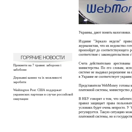
Украины, дают понять налоговики.
Издание "Зеркало недели" прив
журналистам, что их ведомство гот
произойдет до соответствующего ре
соответствие с законодательством 
ГОРЯЧИЕ НОВОСТИ
Счета действительно арестованы
Прикмети на 7 травня: заборони і
министерства. По его словам, ис
забобони
системе не выдавал разрешение на 
в Украине не соответствует украинс
Державні казино та їх можливості
заробити
Представители WebMoney готовы к 
платежной системы, министерство д
Washington Post: США поддержат
украинских партизан в случае российской
В НБУ говорят о том, что заботятс
оккупации
правил защищает права пользовате
условиях будет очень непросто. У
регулируется. Такую ситуацию можн
платежной системы, но и государст