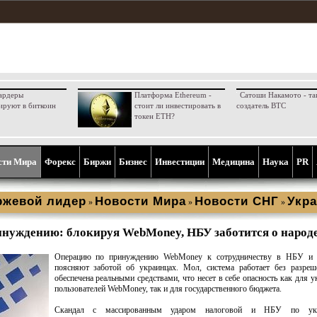
ардеры
Платформа Ethereum -
Сатоши Накамото - та
ируют в биткоин
стоит ли инвестировать в
создатель BTC
токен ETH?
сти Мира
Форекс
Биржи
Бизнес
Инвестиции
Медицина
Наука
PR
ржевой лидер
Новости Мира
Новости СНГ
Укра
»
»
»
инуждению: блокируя WebMoney, НБУ заботится о народ
Операцию по принуждению WebMoney к сотрудничеству в НБУ и 
поясняют заботой об украинцах. Мол, система работает без разреш
обеспечена реальными средствами, что несет в себе опасность как для у
пользователей WebMoney, так и для государственного бюджета.
Скандал с массированным ударом налоговой и НБУ по укр