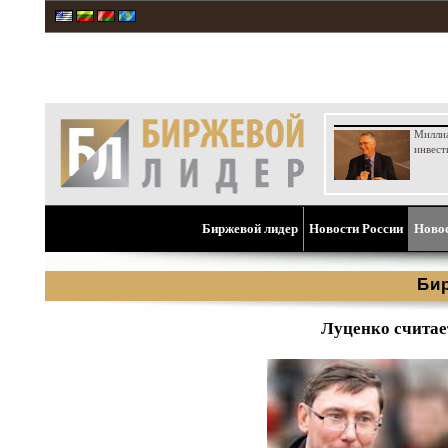
Милли
инвест
Биржевой лидер
Новости России
Ново
Би
Луценко считает