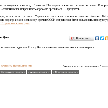
oup проводился в период с 19-го по 29-е апреля в каждом регионе Украины. В опро
. Статистическая погрешность опроса не превышает 2,2 процентов.
ер», в некоторых регионах Украины местные власти приняли решение объявить 8-9
ичные мероприятия и символику времен СССР, эти решения были обжалованы прокурату
СР приостановлен судом
.
с День
Поделиться…
ь с мнением редакции. Если у Вас иное мнение напишите его в комментариях.
powered by HyperComments
Возник вопрос по теме статьи - Задать
« Предыдущая новость «
» Архив категории «
» Следующая новость »