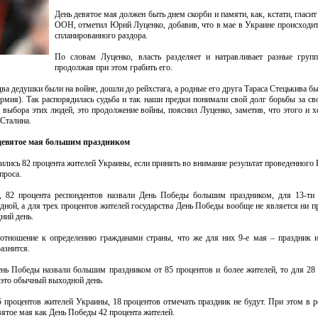
День девятое мая должен быть днем скорби и памяти, как, кстати, гласит
ООН, отметил Юрий Луценко, добавив, что в мае в Украине происходи
спланированного раздора.
По словам Луценко, власть разделяет и натравливает разные групп
продолжая при этом грабить его.
ва дедушки были на войне, дошли до рейхстага, а родные его друга Тараса Стецькива 
рмия). Так распорядилась судьба и так наши предки понимали свой долг борьбы за св
выбора этих людей, это продолжение войны, пояснил Луценко, заметив, что этого и х
Сталина.
 девятое мая большим праздником
лись 82 процента жителей Украины, если принять во внимание результат проведенного 
проса.
, 82 процента респондентов назвали День Победы большим праздником, для 13-ти
ной, а для трех процентов жителей государства День Победы вообще не является ни п
ний день.
тношение к определению гражданами страны, что же для них 9-е мая – праздник 
азнится.
нь Победы назвали большим праздником от 85 процентов и более жителей, то для 28
 это обычный выходной день.
 процентов жителей Украины, 18 процентов отмечать праздник не будут. При этом в р
вятое мая как День Победы 42 процента жителей.