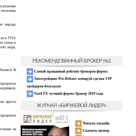
 и решение
т месячник
ы народа,
были в УПА
ои семьи и
отят люди,
РЕКОМЕНДОВАННЫЙ БРОКЕР №1
Research &
Самый правдивый рейтинг брокеров форекс
Автотрейдинг Pro-Rebate: копируй сделки VIP
 процентов
трейдеров бесплатно
раздником,
Nord FX лучший форекс брокер 2019 года
или просто
ЖУРНАЛ «БИРЖЕВОЙ ЛИДЕР»
 процентов
Читать онлайн
егионах на
Скачать номер