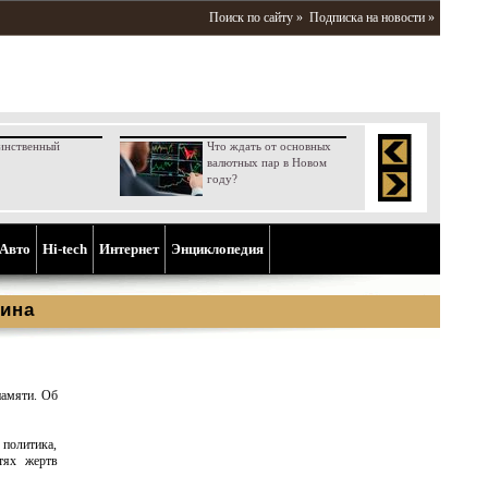
Поиск по сайту »
Подписка на новости »
инственный
Что ждать от основных
валютных пар в Новом
году?
Aвто
Hi-tech
Интернет
Энциклопедия
ина
памяти. Об
 политика,
тях жертв