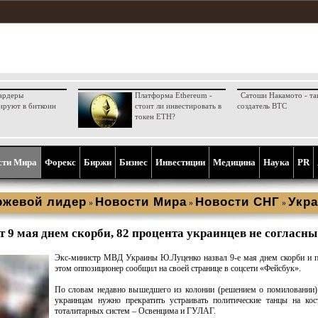
ардеры
Платформа Ethereum -
Сатоши Накамото - та
ируют в биткоин
стоит ли инвестировать в
создатель BTC
токен ETH?
сти Мира
Форекс
Биржи
Бизнес
Инвестиции
Медицина
Наука
PR
ржевой лидер
Новости Мира
Новости СНГ
Укра
»
»
»
 9 мая днем скорби, 82 процента украинцев не согласны
Экс-министр МВД Украины Ю.Луценко назвал 9-е мая днем скорби и 
этом оппозиционер сообщил на своей странице в соцсети «Фейсбук».
По словам недавно вышедшего из колонии (решением о помиловании)
украинцам нужно прекратить устраивать политические танцы на кос
тоталитарных систем – Освенцима и ГУЛАГ.