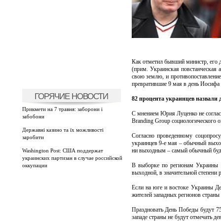
Как отметил бывший министр, его д
(прим. Украинская повстанческая а
свою землю, и противопоставление 
превратившие 9 мая в день Иосифа 
ГОРЯЧИЕ НОВОСТИ
82 процента украинцев назвали
Прикмети на 7 травня: заборони і
С мнением Юрия Луценко не согласи
забобони
Branding Group социологического о
Державні казино та їх можливості
Согласно проведенному соцопросу
заробити
украинцев 9-е мая – обычный выход
ни выходным – самый обычный буд
Washington Post: США поддержат
украинских партизан в случае российской
В выборке по регионам Украины о
оккупации
выходной, в значительной степени р
Если на юге и востоке Украины Де
жителей западных регионов страны
Праздновать День Победы будут 75
западе страны не будут отмечать де