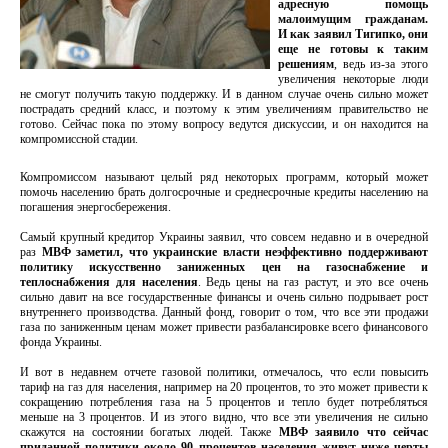
адресную помощь
малоимущим гражданам.
И как заявил Тигипко, они
еще не готовы к таким
решениям
, ведь из-за этого
увеличения некоторые люди
не смогут получить такую поддержку. И в данном случае очень сильно может
пострадать средний класс, и поэтому к этим увеличениям правительство не
готово. Сейчас пока по этому вопросу ведутся дискуссии, и он находится на
компромиссной стадии.
Компромиссом называют целый ряд некоторых программ, который может
помочь населению брать долгосрочные и среднесрочные кредиты населению на
погашения энергосбережения.
Самый крупный кредитор Украины заявил, что совсем недавно и в очередной
раз
МВФ заметил, что украинские власти неэффективно поддерживают
политику искусственно заниженных цен на газоснабжение и
теплоснабжения для населения
. Ведь цены на газ растут, и это все очень
сильно давит на все государственные финансы и очень сильно подрывает рост
внутреннего производства. Данный фонд, говорит о том, что все эти продажи
газа по заниженным ценам может привести разбалансировке всего финансового
фонда Украины.
И вот в недавнем отчете газовой политики, отмечалось, что если повысить
тариф на газ для населения, например на 20 процентов, то это может привести к
сокращению потребления газа на 5 процентов и тепло будет потребляться
меньше на 3 процентов. И из этого видно, что все эти увеличения не сильно
скажутся на состоянии богатых людей. Также
МВФ заявило что сейчас
приданной политики около 90 процентов населения живут ниже черты