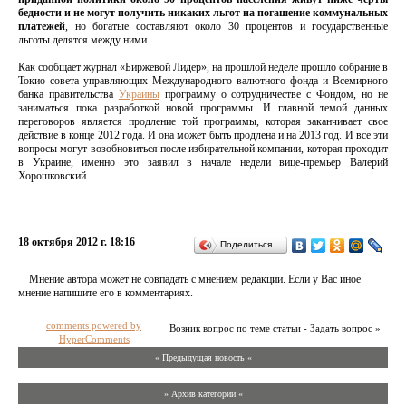
бедности и не могут получить никаких льгот на погашение коммунальных
платежей
, но богатые составляют около 30 процентов и государственные
льготы делятся между ними.
Как сообщает журнал «Биржевой Лидер», на прошлой неделе прошло собрание в
Токио совета управляющих Международного валютного фонда и Всемирного
банка правительства
Украины
программу о сотрудничестве с Фондом, но не
заниматься пока разработкой новой программы. И главной темой данных
переговоров является продление той программы, которая заканчивает свое
действие в конце 2012 года. И она может быть продлена и на 2013 год. И все эти
вопросы могут возобновиться после избирательной компании, которая проходит
в Украине, именно это заявил в начале недели вице-премьер Валерий
Хорошковский.
18 октября 2012 г. 18:16
Поделиться…
Мнение автора может не совпадать с мнением редакции. Если у Вас иное
мнение напишите его в комментариях.
comments powered by
Возник вопрос по теме статьи - Задать вопрос »
HyperComments
« Предыдущая новость «
» Архив категории «