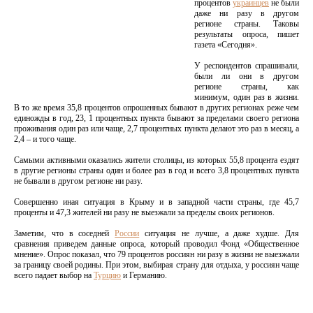
процентов
украинцев
не были
даже ни разу в другом
регионе страны. Таковы
результаты опроса, пишет
газета «Сегодня».
У респондентов спрашивали,
были ли они в другом
регионе страны, как
минимум, один раз в жизни.
В то же время 35,8 процентов опрошенных бывают в других регионах реже чем
единожды в год, 23, 1 процентных пункта бывают за пределами своего региона
проживания один раз или чаще, 2,7 процентных пункта делают это раз в месяц, а
2,4 – и того чаще.
Самыми активными оказались жители столицы, из которых 55,8 процента ездят
в другие регионы страны один и более раз в год и всего 3,8 процентных пункта
не бывали в другом регионе ни разу.
Совершенно иная ситуация в Крыму и в западной части страны, где 45,7
проценты и 47,3 жителей ни разу не выезжали за пределы своих регионов.
Заметим, что в соседней
России
ситуация не лучше, а даже худше. Для
сравнения приведем данные опроса, который проводил Фонд «Общественное
мнение». Опрос показал, что 79 процентов россиян ни разу в жизни не выезжали
за границу своей родины. При этом, выбирая страну для отдыха, у россиян чаще
всего падает выбор на
Турцию
и Германию.