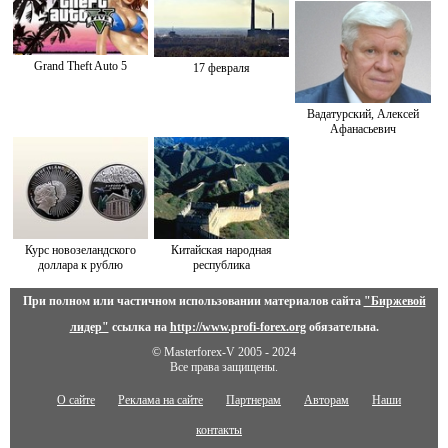
Grand Theft Auto 5
17 февраля
Вадатурский, Алексей
Афанасьевич
Курс новозеландского
Китайская народная
доллара к рублю
республика
При полном или частичном использовании материалов сайта
"Биржевой
лидер"
ссылка на
http://www.profi-forex.org
обязательна.
© Masterforex-V 2005 - 2024
Все права защищены.
О сайте
Реклама на сайте
Партнерам
Авторам
Наши
контакты