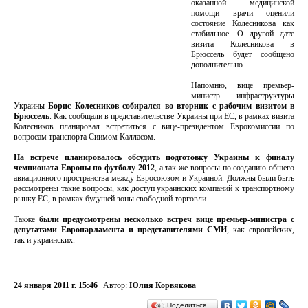
оказанной медицинской
помощи врачи оценили
состояние Колесникова как
стабильное. О другой дате
визита Колесникова в
Брюссель будет сообщено
дополнительно.
Напомню, вице премьер-
министр инфраструктуры
Украины
Борис Колесников собирался во вторник с рабочим визитом в
Брюссель
. Как сообщали в представительстве Украины при ЕС, в рамках визита
Колесников планировал встретиться с вице-президентом Еврокомиссии по
вопросам транспорта Сиимом Калласом.
На встрече планировалось обсудить подготовку Украины к финалу
чемпионата Европы по футболу 2012
, а так же вопросы по созданию общего
авиационного пространства между Евросоюзом и Украиной. Должны были быть
рассмотрены такие вопросы, как доступ украинских компаний к транспортному
рынку ЕС, в рамках будущей зоны свободной торговли.
Также
были предусмотрены несколько встреч вице премьер-министра с
депутатами Европарламента и представителями СМИ
, как европейских,
так и украинских.
24 января 2011 г. 15:46
Автор:
Юлия Корвякова
Поделиться…