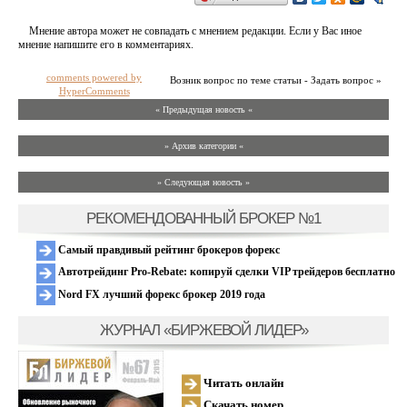
Мнение автора может не совпадать с мнением редакции. Если у Вас иное
мнение напишите его в комментариях.
comments powered by
Возник вопрос по теме статьи - Задать вопрос »
HyperComments
« Предыдущая новость «
» Архив категории «
» Следующая новость »
РЕКОМЕНДОВАННЫЙ БРОКЕР №1
Самый правдивый рейтинг брокеров форекс
Автотрейдинг Pro-Rebate: копируй сделки VIP трейдеров бесплатно
Nord FX лучший форекс брокер 2019 года
ЖУРНАЛ «БИРЖЕВОЙ ЛИДЕР»
Читать онлайн
Скачать номер