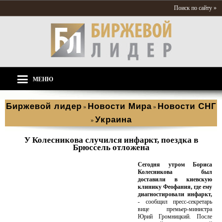
Поиск по сайту »
МЕНЮ
Биржевой лидер
Новости Мира
Новости СНГ
»
»
Украина
»
У Колесникова случился инфаркт, поездка в
Брюссель отложена
Сегодня утром Бориса
Колесникова был
доставили в киевскую
клинику Феофания, где ему
диагностировали инфаркт,
- сообщил пресс-секретарь
вице премьер-министра
Юрий Громницкий. После