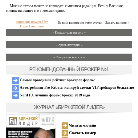
Мнение автора может не совпадать с мнением редакции. Если у Вас иное
мнение напишите его в комментариях.
comments powered by
Возник вопрос по теме статьи - Задать вопрос »
HyperComments
« Предыдущая новость «
» Архив категории «
» Следующая новость »
РЕКОМЕНДОВАННЫЙ БРОКЕР №1
Самый правдивый рейтинг брокеров форекс
Автотрейдинг Pro-Rebate: копируй сделки VIP трейдеров бесплатно
Nord FX лучший форекс брокер 2019 года
ЖУРНАЛ «БИРЖЕВОЙ ЛИДЕР»
Читать онлайн
Скачать номер