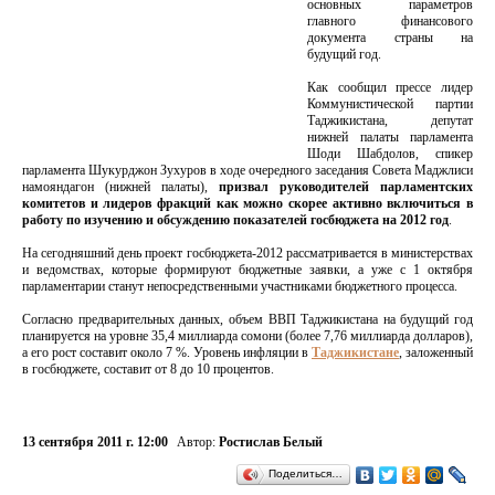
основных параметров
главного финансового
документа страны на
будущий год.
Как сообщил прессе лидер
Коммунистической партии
Таджикистана, депутат
нижней палаты парламента
Шоди Шабдолов, спикер
парламента Шукурджон Зухуров в ходе очередного заседания Совета Маджлиси
намояндагон (нижней палаты),
призвал руководителей парламентских
комитетов и лидеров фракций как можно скорее активно включиться в
работу по изучению и обсуждению показателей госбюджета на 2012 год
.
На сегодняшний день проект госбюджета-2012 рассматривается в министерствах
и ведомствах, которые формируют бюджетные заявки, а уже с 1 октября
парламентарии станут непосредственными участниками бюджетного процесса.
Согласно предварительных данных, объем ВВП Таджикистана на будущий год
планируется на уровне 35,4 миллиарда сомони (более 7,76 миллиарда долларов),
а его рост составит около 7 %. Уровень инфляции в
Таджикистане
, заложенный
в госбюджете, составит от 8 до 10 процентов.
13 сентября 2011 г. 12:00
Автор:
Ростислав Белый
Поделиться…