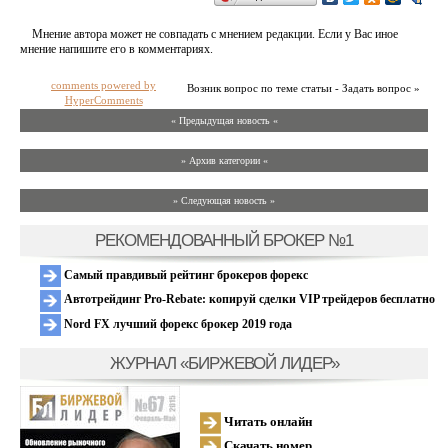
Мнение автора может не совпадать с мнением редакции. Если у Вас иное
мнение напишите его в комментариях.
comments powered by
Возник вопрос по теме статьи - Задать вопрос »
HyperComments
« Предыдущая новость «
» Архив категории «
» Следующая новость »
РЕКОМЕНДОВАННЫЙ БРОКЕР №1
Самый правдивый рейтинг брокеров форекс
Автотрейдинг Pro-Rebate: копируй сделки VIP трейдеров бесплатно
Nord FX лучший форекс брокер 2019 года
ЖУРНАЛ «БИРЖЕВОЙ ЛИДЕР»
Читать онлайн
Скачать номер