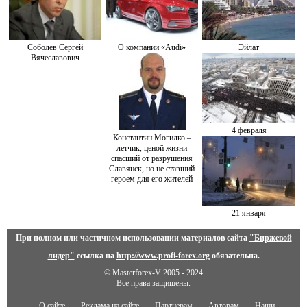
Соболев Сергей
О компании «Audi»
Эйлат
Вячеславович
4 февраля
Константин Могилко –
летчик, ценой жизни
спасший от разрушения
Славянск, но не ставший
героем для его жителей
21 января
При полном или частичном использовании материалов сайта
"Биржевой
лидер"
ссылка на
http://www.profi-forex.org
обязательна.
© Masterforex-V 2005 - 2024
Все права защищены.
О сайте
Реклама на сайте
Партнерам
Авторам
Наши