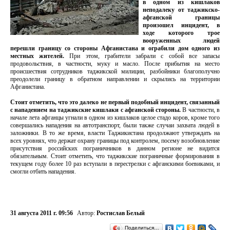
в одном из кишлаков
неподалеку от таджикско-
афганской границы
произошел инцидент, в
ходе которого трое
вооруженных людей
перешли границу со стороны Афганистана и ограбили дом одного из
местных жителей.
При этом, грабители забрали с собой все запасы
продовольствия, в частности, муку и масло. После прибытия на место
происшествия сотрудников таджикской милиции, разбойники благополучно
преодолели границу в обратном направлении и скрылись на территории
Афганистана.
Стоит отметить, что это далеко не первый подобный инцидент, связанный
с нападением на таджикские кишлаки с афганской стороны.
В частности, в
начале лета афганцы угнали в одном из кишлаков целое стадо коров, кроме того
совершались нападения на автотранспорт, были также случаи захвата людей в
заложники. В то же время, власти Таджикистана продолжают утверждать на
всех уровнях, что держат охрану границы под контролем, посему возобновление
присутствия российских пограничников в данном регионе не видится
обязательным. Стоит отметить, что таджикские пограничные формирования в
текущем году более 10 раз вступали в перестрелки с афганскими боевиками, и
смогли отбить нападения.
31 августа 2011 г. 09:56
Автор:
Ростислав Белый
Поделиться…