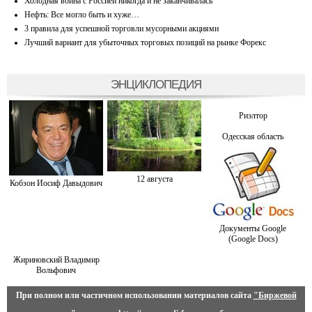
Холодная война с Россией никогда и не заканчивалась
Нефть: Все могло быть и хуже…
3 правила для успешной торговли мусорными акциями
Лучший вариант для убыточных торговых позиций на рынке Форекс
ЭНЦИКЛОПЕДИЯ
Риэлтор
Одесская область
12 августа
Кобзон Иосиф Давыдович
Документы Google
(Google Docs)
Жириновский Владимир
Вольфович
При полном или частичном использовании материалов сайта
"Биржевой