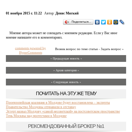
01 ноября 2015 г. 11:22
Автор:
Денис Мягкий
Поделиться…
Мнение автора может не совпадать с мнением редакции. Если у Вас иное
мнение напишите его в комментариях.
comments powered by
Возник вопрос по теме статьи - Задать вопрос »
HyperComments
« Предыдущая новость «
» Архив категории «
» Следующая новость »
ПОЧИТАТЬ НА ЭТУ ЖЕ ТЕМУ
Проевропейская коалиция в Молдове будет восстановлена – эксперты
Правительство Молдовы отправили в отставку
Эггерт назвал Молдову «самой несоветской» на постсоветском пространстве
Тень Москвы над протестами в Молдове
РЕКОМЕНДОВАННЫЙ БРОКЕР №1