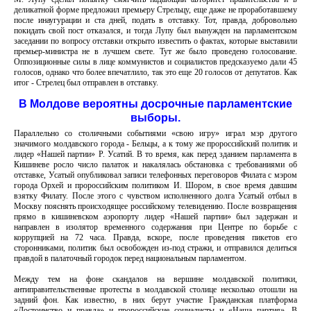
деликатной форме предложил премьеру Стрельцу, еще даже не проработавшему
после инаугурации и ста дней, подать в отставку. Тот, правда, добровольно
покидать свой пост отказался, и тогда Лупу был вынужден на парламентском
заседании по вопросу отставки открыто известить о фактах, которые выставили
премьер-министра не в лучшем свете. Тут же было проведено голосование.
Оппозиционные силы в лице коммунистов и социалистов предсказуемо дали 45
голосов, однако что более впечатлило, так это еще 20 голосов от депутатов. Как
итог - Стрелец был отправлен в отставку.
В Молдове вероятны досрочные парламентские
выборы.
Параллельно со столичными событиями «свою игру» играл мэр другого
значимого молдавского города - Бельцы, а к тому же пророссийский политик и
лидер «Нашей партии» Р. Усатий. В то время, как перед зданием парламента в
Кишиневе росло число палаток и накалялась обстановка с требованиями об
отставке, Усатый опубликовал записи телефонных переговоров Филата с мэром
города Орхей и пророссийским политиком И. Шором, в свое время давшим
взятку Филату. После этого с чувством исполненного долга Усатый отбыл в
Москву пояснять происходящее российскому телевидению. После возвращения
прямо в кишиневском аэропорту лидер «Нашей партии» был задержан и
направлен в изолятор временного содержания при Центре по борьбе с
коррупцией на 72 часа. Правда, вскоре, после проведения пикетов его
сторонниками, политик был освобожден из-под стражи, и отправился делиться
правдой в палаточный городок перед национальным парламентом.
Между тем на фоне скандалов на вершине молдавской политики,
антиправительственные протесты в молдавской столице несколько отошли на
задний фон. Как известно, в них берут участие Гражданская платформа
«Достоинство и правда» и пророссийские социалисты и «Наша партия». В