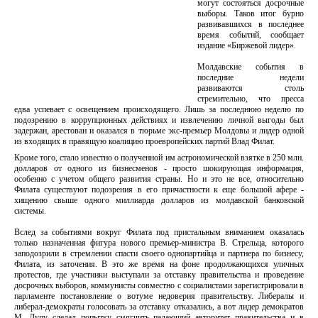
могут состояться досрочные
выборы. Таков итог бурно
развивавшихся в последнее
время событий, сообщает
издание «Биржевой лидер».
Молдавские события в
последние недели
развиваются столь
стремительно, что пресса
едва успевает с освещением происходящего. Лишь за последнюю неделю по
подозрению в коррупционных действиях и извлечению личной выгоды был
задержан, арестован и оказался в тюрьме экс-премьер Молдовы и лидер одной
из входящих в правящую коалицию проевропейских партий Влад Филат.
Кроме того, стало известно о полученной им астрономической взятке в 250 млн.
долларов от одного из бизнесменов - просто шокирующая информация,
особенно с учетом общего развития страны. Но и это не все, относительно
Филата существуют подозрения в его причастности к еще большой афере -
хищению свыше одного миллиарда долларов из молдавской банковской
системы.
Вслед за событиями вокруг Филата под пристальным вниманием оказалась
только назначенная фигура нового премьер-министра В. Стрельца, которого
заподозрили в стремлении спасти своего однопартийца и партнера по бизнесу,
Филата, из заточения. В это же время на фоне продолжающихся уличных
протестов, где участники выступали за отставку правительства и проведение
досрочных выборов, коммунисты совместно с социалистами зарегистрировали в
парламенте постановление о вотуме недоверия правительству. Либералы и
либерал-демократы голосовать за отставку отказались, а вот лидер демократов
М. Лупу сделал попытку смягчить падающий авторитет правительства и в