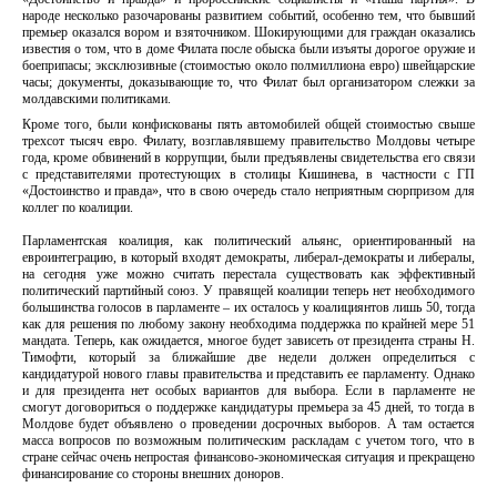
народе несколько разочарованы развитием событий, особенно тем, что бывший
премьер оказался вором и взяточником. Шокирующими для граждан оказались
известия о том, что в доме Филата после обыска были изъяты дорогое оружие и
боеприпасы; эксклюзивные (стоимостью около полмиллиона евро) швейцарские
часы; документы, доказывающие то, что Филат был организатором слежки за
молдавскими политиками.
Кроме того, были конфискованы пять автомобилей общей стоимостью свыше
трехсот тысяч евро. Филату, возглавлявшему правительство Молдовы четыре
года, кроме обвинений в коррупции, были предъявлены свидетельства его связи
с представителями протестующих в столицы Кишинева, в частности с ГП
«Достоинство и правда», что в свою очередь стало неприятным сюрпризом для
коллег по коалиции.
Парламентская коалиция, как политический альянс, ориентированный на
евроинтеграцию, в который входят демократы, либерал-демократы и либералы,
на сегодня уже можно считать перестала существовать как эффективный
политический партийный союз. У правящей коалиции теперь нет необходимого
большинства голосов в парламенте – их осталось у коалициянтов лишь 50, тогда
как для решения по любому закону необходима поддержка по крайней мере 51
мандата. Теперь, как ожидается, многое будет зависеть от президента страны Н.
Тимофти, который за ближайшие две недели должен определиться с
кандидатурой нового главы правительства и представить ее парламенту. Однако
и для президента нет особых вариантов для выбора. Если в парламенте не
смогут договориться о поддержке кандидатуры премьера за 45 дней, то тогда в
Молдове будет объявлено о проведении досрочных выборов. А там остается
масса вопросов по возможным политическим раскладам с учетом того, что в
стране сейчас очень непростая финансово-экономическая ситуация и прекращено
финансирование со стороны внешних доноров.