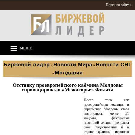
Поиск по сайту »
МЕНЮ
Биржевой лидер
Новости Мира
Новости СНГ
»
»
Молдавия
»
Отставку проевропейского кабмина Молдовы
спровоцировало «Межигорье» Филата
После того как
проевропейская коалиция в
парламенте Молдовы стала
насчитывать менее 51
мандата, фактически
правящий альянс прекратил
свое существование и в
стране целиком вероятно