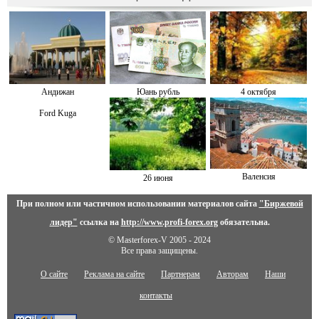
Андижан
Юань рубль
4 октября
Ford Kuga
Валенсия
26 июня
При полном или частичном использовании материалов сайта
"Биржевой
лидер"
ссылка на
http://www.profi-forex.org
обязательна.
© Masterforex-V 2005 - 2024
Все права защищены.
О сайте
Реклама на сайте
Партнерам
Авторам
Наши
контакты