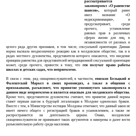
рассматривается
законопроект «О равенстве
шансов»,
который ранее
имел название «О
недискриминации», и
предусматривает, среди
прочего, установление
равных прав в различных
сферах жизни для лиц, в
независимости от расовых и
целого ряда других признаков, в том числе, сексуальной ориентации. Данная
норма вызвала неоднозначную реакцию как в молдовском обществе, так и в
рядах местного духовенства, представители которого опасаются, что введение
принципа равенства для представителей нетрадиционной сексуальной ориентации
может, среди прочего, привести к тому, что
геи получат право работы
школах и детских садах, что неприемлемо.
В связи с этим, ряд священнослужителей, в частности,
епископ Бельцкий и
Фалештский Маркел в своих проповедях, а также в общении с
прихожанами, разъясняет, что принятие упомянутого законопроекта в
данном виде неприемлемо и является опасным для молдовского общества.
Кроме того, представители духовенства считают, что принятие данной нормы
станет первым шагом к будущей легализации в Молдове однополых браков.
Вместе с тем, в Министерстве юстиции Молдовы отмечают, что данный закон не
имеет ничего общего с регистрацией браков и усыновлением, а также не
распространяется на деятельность церкви. Онако, молдовские
священнослужители не принимают таких аргументов и намерены и далее вести
разъяснительную работу среди населения.