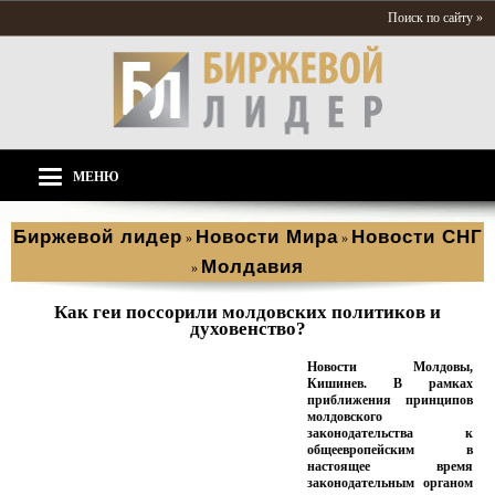
Поиск по сайту »
МЕНЮ
Биржевой лидер
Новости Мира
Новости СНГ
»
»
Молдавия
»
Как геи поссорили молдовских политиков и
духовенство?
Новости Молдовы,
Кишинев. В рамках
приближения принципов
молдовского
законодательства к
общеевропейским в
настоящее время
законодательным органом