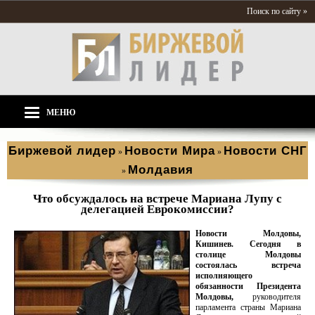
Поиск по сайту »
МЕНЮ
Биржевой лидер
Новости Мира
Новости СНГ
»
»
Молдавия
»
Что обсуждалось на встрече Мариана Лупу с
делегацией Еврокомиссии?
Новости Молдовы,
Кишинев. Сегодня в
столице Молдовы
состоялась встреча
исполняющего
обязанности Президента
Молдовы,
руководителя
парламента страны Мариана