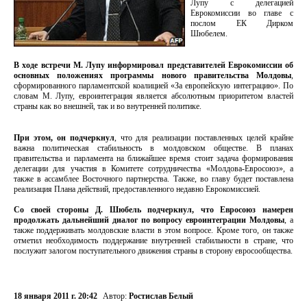
Лупу с делегацией
Еврокомиссии во главе с
послом ЕК Дирком
Шюбелем.
В ходе встречи М. Лупу информировал представителей Еврокомиссии об
основных положениях программы нового правительства Молдовы
,
сформированного парламентской коалицией «За европейскую интеграцию». По
словам М. Лупу, евроинтеграция является абсолютным приоритетом властей
страны как во внешней, так и во внутренней политике.
При этом, он подчеркнул
, что для реализации поставленных целей крайне
важна политическая стабильность в молдовском обществе. В планах
правительства и парламента на ближайшее время стоит задача формирования
делегации для участия в Комитете сотрудничества «Молдова-Евросоюз», а
также в ассамблее Восточного партнерства. Также, во главу будет поставлена
реализация Плана действий, предоставленного недавно Еврокомиссией.
Со своей стороны Д. Шюбель подчеркнул, что Евросоюз намерен
продолжать дальнейший диалог по вопросу евроинтеграции Молдовы
, а
также поддерживать молдовские власти в этом вопросе. Кроме того, он также
отметил необходимость поддержание внутренней стабильности в стране, что
послужит залогом поступательного движения страны в сторону евросообщества.
18 января 2011 г. 20:42
Автор:
Ростислав Белый