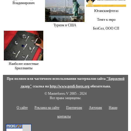
Владимирович
Юганскнефтегаз
Тенге к евро
Туризм в США
БелСел, ООО СП
Наиболее известные
бриллианты
При полном или частичном использовании материалов сайта
"Биржевой
лидер"
ссылка на
http://www.profi-forex.org
обязательна.
© Masterforex-V 2005 - 2024
Все права защищены.
О сайте
Реклама на сайте
Партнерам
Авторам
Наши
контакты