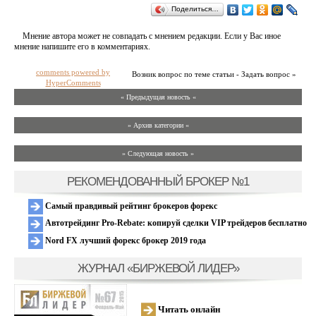
Поделиться…
Мнение автора может не совпадать с мнением редакции. Если у Вас иное
мнение напишите его в комментариях.
comments powered by
Возник вопрос по теме статьи - Задать вопрос »
HyperComments
« Предыдущая новость «
» Архив категории «
» Следующая новость »
РЕКОМЕНДОВАННЫЙ БРОКЕР №1
Самый правдивый рейтинг брокеров форекс
Автотрейдинг Pro-Rebate: копируй сделки VIP трейдеров бесплатно
Nord FX лучший форекс брокер 2019 года
ЖУРНАЛ «БИРЖЕВОЙ ЛИДЕР»
Читать онлайн