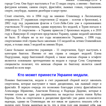
зимней Олимпиаде-2014 в
городе Сочи. Они будут выступать в 9 из 15 видах спорта, а именно - биатлоне,
фигурном катании, санном спорте, фристайле, лыжных гонках, горнолыжном
спорте, сноуборде, лыжном двоеборье и шорт-треке.
Стоит отметить, что в 1994 году на зимнюю Олимпиаду в Лиллихаммер
отправилось 37 украинских спортсменов (2 медали – золотая и бронзовая), в
2002 году под украинским флагом в Солт-Лейк-Сити уже в соревнованиях
участвовали 70 спортсменов, однако вернулись без медалей, в Турин поехало в
2006 году 53 спортсмена – в Украину привезли 2 бронзовых медали, а в 2010
году в Ванкувере 41 спортсмен представлял Украину, однако медалей завоевано
не было. В общем же за все годы независимости Украины, с 1996 года,
спортсменами этой страны было завоевано 115 медалей на летних Олимпийских
играх, и только лишь 5 медалей на зимних Играх.
Самое большое количество украинцев - 11 спортсменов, будут выступать в
категории биатлон. Именно от них страна и ожидает медалей. Елена
Пидгрушная, лидер биатлонной сборной, а также женская сборная в эстафете
являются основными претендентами на медали в городе Сочи. Спортивные
специалисты полагают, что женская сборная по биатлону является самой
сильной во всем мире.
Кто может принести Украине медали.
Помимо биатлонистов, медали в счет украинской сборной могут завоевать
спортсмены, которые выступают в таких дисциплинах, как лыжный спорт и
фристайл. В первую очередь это возможно благодаря успеху фристайлистов
Александра Абраменко, Анастасии Новосад и Надежды Диденко, которые в
течение сезона не один раз поднимались на пьедестал почета этапов Кубка
Европы. Хоть на спортсменов в дисциплине фристайл уже давно возлагаются
надежды, однако на Олимпиадах им все никак не удавалось показать себя в
полную силу. Будем надеяться на то, что в этом году они проявят себя, как