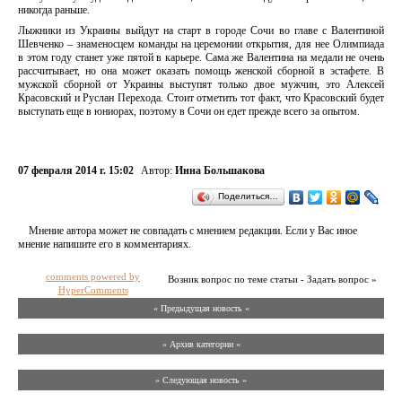
никогда раньше.
Лыжники из Украины выйдут на старт в городе Сочи во главе с Валентиной
Шевченко – знаменосцем команды на церемонии открытия, для нее Олимпиада
в этом году станет уже пятой в карьере. Сама же Валентина на медали не очень
рассчитывает, но она может оказать помощь женской сборной в эстафете. В
мужской сборной от Украины выступят только двое мужчин, это Алексей
Красовский и Руслан Перехода. Стоит отметить тот факт, что Красовский будет
выступать еще в юниорах, поэтому в Сочи он едет прежде всего за опытом.
07 февраля 2014 г. 15:02
Автор:
Инна Большакова
Поделиться…
Мнение автора может не совпадать с мнением редакции. Если у Вас иное
мнение напишите его в комментариях.
comments powered by
Возник вопрос по теме статьи - Задать вопрос »
HyperComments
« Предыдущая новость «
» Архив категории «
» Следующая новость »