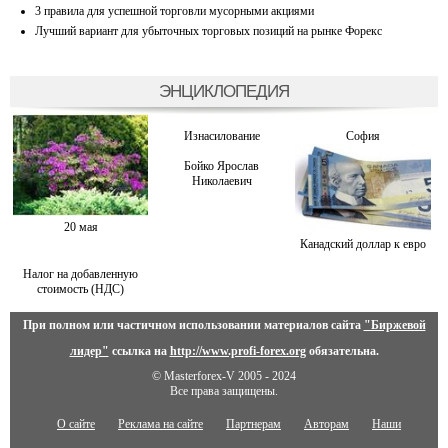
3 правила для успешной торговли мусорными акциями
Лучший вариант для убыточных торговых позиций на рынке Форекс
ЭНЦИКЛОПЕДИЯ
Изнасилование
София
Бойко Ярослав
Николаевич
20 мая
Канадский доллар к евро
Налог на добавленную
стоимость (НДС)
При полном или частичном использовании материалов сайта
"Биржевой
лидер"
ссылка на
http://www.profi-forex.org
обязательна.
© Masterforex-V 2005 - 2024
Все права защищены.
О сайте
Реклама на сайте
Партнерам
Авторам
Наши