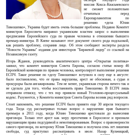
октября текущего года
миссия Кокса–Квасьневского
не сможет положительно
отчитаться перед
Европарламентом по
решению «дела Юлии
Тимошенко», Украина будет иметь очень большие проблемы. Недавно Комитет
министров Евросовета направил украинским властям запрос о выполнении
предписания Европейского суда по правам человека в отношении бывшего
премьер-министра. В Киеве называют этот документ своего рода подсказкой,
как решить проблему, сохранив лицо. Об этом сообщают эксперты раздела
"Новости Украины" издания для инвесторов "Биржевой лидер" со ссылкой на
Независимую газету.
Игорь Жданов, руководитель аналитического центра «Открытая политика»
заявил, что комитет министров Совета Европы, согласно статьи номер 46
Европейской конвенции по правам человека, контролирует выполнение решения
ЕСПЧ. Такое решение по «делу Тимошенко» вступило в силу еще в августе:
было постановлено, что ее права нарушены, арест не обоснован, а судьи и
прокуроры были ангажированы. Тем не менее, украинская сторона ничего так и
не сделала для того, чтобы восстановить права Тимошенко. В ЕСПЧ лишь
отправили отписку, что с тех пор приняли новый Уголовно-процессуальный
кодекс. Разумеется, у Комитета министров Совета Европы возник ряд вопросов.
Стоит напомнить, что решение ЕСПЧ было принято еще 30 апреля текущего
года. Тогда суд рассматривал только вопрос о нарушении прав бывшего
премьера в 2011 году, когда Юлию Тимошенко арестовали до вынесения
приговора. Только этот арест как меру пресечения в Евросоюзе и признали
нарушающим права подсудимой и немотивированным. Вопрос о правомерности
самого приговора, по которому Юлия Тимошенко и получила семь лет лишения
свободы, суд приступил рассматривать в июле. Назар Кульчицкий,