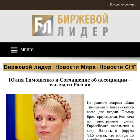
Поиск по сайту »
МЕНЮ
Биржевой лидер
Новости Мира
Новости СНГ
»
»
Юлия Тимошенко и Соглашение об ассоциации –
взгляд из России
На решение вопроса Юлии
Тимошенко у Киева осталось
всего две недели. Эльмар
Брок, председатель Комитета
по иностранным делам
Европейского парламента в
ходе Ялтинского форума
YES сказал, что если до 15