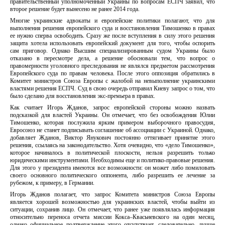
правительственный уполномоченный Украины по вопросам ЕСПЧ заявил, что
второе решение будет вынесено не ранее 2014 года.
Многие украинские адвокаты и европейские политики полагают, что для
выполнения решения европейского суда и восстановления Тимошенко в правах
ее нужно сперва освободить. Сразу же после вступления в силу этого решения
защита хотела использовать европейский документ для того, чтобы оспорить
сам приговор. Однако Высшим специализированным судом Украины было
отказано в пересмотре дела, а решение обосновали тем, что вопрос о
правомерности уголовного преследования не являлся предметом рассмотрения
Европейского суда по правам человека. После этого оппозиция обратились в
Комитет министров Союза Европы с жалобой на невыполнение украинскими
властями решения ЕСПЧ. Суд в свою очередь отправил Киеву запрос о том, что
было сделано для восстановления экс-премьера в правах.
Как считает Игорь Жданов, запрос европейской стороны можно назвать
подсказкой для властей Украины. Он отмечает, что без освобождения Юлии
Тимошенко, которая послужила ярким примером выборочного правосудия,
Евросоюз не станет подписывать соглашение об ассоциации с Украиной. Однако,
добавляет Жданов, Виктор Янукович постоянно оттягивает принятие этого
решения, ссылаясь на законодательство. Хотя очевидно, что «дело Тимошенко»,
которое начиналось в политической плоскости, нельзя разрешить только
юридическими инструментами. Необходимы еще и политико-правовые решения.
Для этого у президента имеются все возможности: он может либо помиловать
своего основного политического оппонента, либо разрешить ее лечение за
рубежом, к примеру, в Германии.
Игорь Жданов полагает, что запрос Комитета министров Союза Европы
является хорошей возможностью для украинских властей, чтобы выйти из
ситуации, сохранив лицо. Он отмечает, что ранее уже появлялась информация
относительно переноса отчета миссии Кокса–Квасьневского на один месяц,
однако официальное подтверждение этого отсутствует, следовательно, лучше