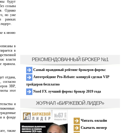
емы будут
без созыва
в. Однако
го, но уже
 в рамках
лидер».
иже к июню
рописаны в
пирается в
арственной
РЕКОМЕНДОВАННЫЙ БРОКЕР №1
час власти
е правила.
Самый правдивый рейтинг брокеров форекс
Автотрейдинг Pro-Rebate: копируй сделки VIP
ет отдана,
, согласно
трейдеров бесплатно
меров ЗВР,
алюты этот
Nord FX лучший форекс брокер 2019 года
ЖУРНАЛ «БИРЖЕВОЙ ЛИДЕР»
тельства и
ближенные.
ержденные
 и в фонде
Читать онлайн
Скачать номер
аге, также