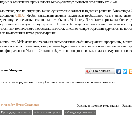
Видимо в ближайшее время власти Беларуси будут пытаться объяснить это АФК.
отмечают, что на ситуацию также существенно влияет и недавнее решение Александра
 долларов
США
. Чтобы выполнить данный показатель необходимо иметь запас денег
будет запущен печатный станок, как это было в 2011 году. Этот фактор риска наиболее с
гут повлечь новую волну кризиса. Пока в белорусской экономике сохраняется опр
ется, нет технического недостатка валюты, внешнее сальдо торговли держится на пол
на положительный исход рассмотрения.
ключено, что АКФ даже при условиях невыполнения стабилизационной программы, може
туации эксперты отмечают, что решение будет носить исключительно политический хар
и официального Минска. Однако пойдет ли на это фонд, и нужно ли это ему, пока неизве
тасия Мащева
Поделиться…
ь с мнением редакции. Если у Вас иное мнение напишите его в комментариях.
powered by HyperComments
Возник вопрос по теме статьи - Задать
« Предыдущая новость «
» Архив категории «
» Следующая новость »