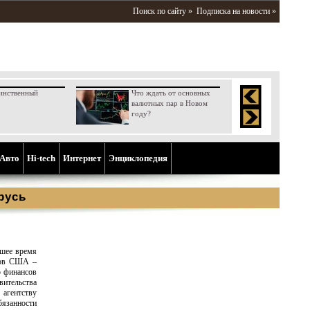
Поиск по сайту »
Подписка на новости »
инственный
Что ждать от основных
валютных пар в Новом
году?
Aвто
Hi-tech
Интернет
Энциклопедия
русь
йшее время
ров США –
р финансов
ительства
 агентству
язанности