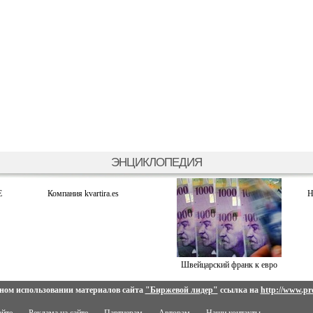
ЭНЦИКЛОПЕДИЯ
E
Компания kvartira.es
Н
Швейцарский франк к евро
ном использовании материалов сайта
"Биржевой лидер"
ссылка на
http://www.pro