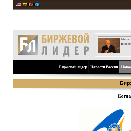
Милли
инвест
Биржевой лидер
Новости России
Ново
Бир
Когда