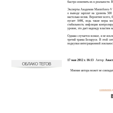
быстро изменить их в реальности. 
Эксперты Академии Masterforex-V 
о выводе зарплат на уровень 500
настолько велик. Вероятнее всего, 
пугает АФК, ведь такие меры мо
стабильность: инфляция контролиру
уровне, это дает надежду властям 
Однако случается всякое, и не ис
третий транш Беларуси. В этой си
подкупки интеграционной лояльност
17 мая 2012 г. 16:13
Автор:
Анас
ОБЛАКО ТЕГОВ
Мнение автора может не совпадат
comments 