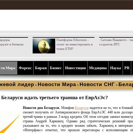
ардеры
Платформа Ethereum -
Сатоши Накамото - та
ируют в биткоин
стоит ли инвестировать в
создатель BTC
токен ETH?
сти Мира
Форекс
Биржи
Бизнес
Инвестиции
Медицина
Наука
PR
жевой лидер
Новости Мира
Новости СНГ
Бела
»
»
»
 Беларуси ждать третьего транша от ЕврАзЭс?
Новости дня Беларуси.
Минфин
Беларуси
надеется на то, что в ближа
сможет получить от Антикризисного фонда ЕврАзЭС 440 млн долла
третий транш в рамках 3 млрд кредита. Об этом сегодня заявил минист
страны Андрей Харковец. Однако ряд стратегических решений прав
указывают на то, что о кредите можно забыть. Харковец в интервью
«Интерфакс» отметил, что прошли переговоры с исполняющим об