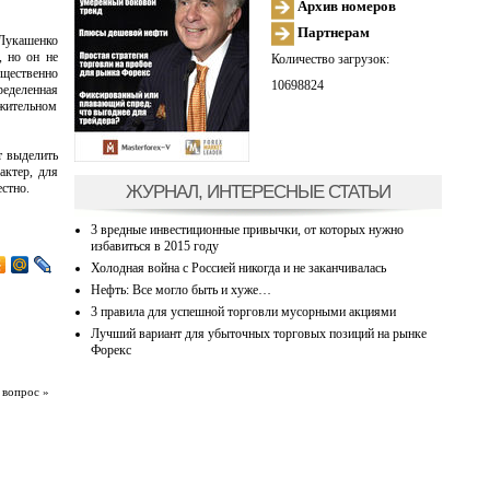
Архив номеров
Партнерам
 Лукашенко
, но он не
Количество загрузок:
ущественно
10698824
еделенная
ожительном
т выделить
актер, для
ЖУРНАЛ, ИНТЕРЕСНЫЕ СТАТЬИ
стно.
3 вредные инвестиционные привычки, от которых нужно
избавиться в 2015 году
Холодная война с Россией никогда и не заканчивалась
Нефть: Все могло быть и хуже…
3 правила для успешной торговли мусорными акциями
Лучший вариант для убыточных торговых позиций на рынке
Форекс
 вопрос »