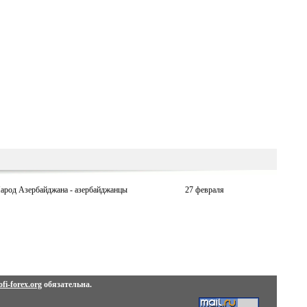
арод Азербайджана - азербайджанцы
27 февраля
fi-forex.org
обязательна.