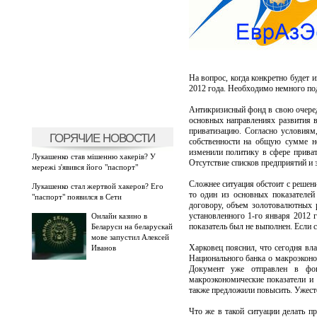
На вопрос, когда конкретно будет 
2012 года. Необходимо немного по
Антикризисный фонд в свою очередь
основных направлениях развития в
приватизацию. Согласно условиям
ГОРЯЧИЕ НОВОСТИ
собственности на общую сумме 
изменили политику в сфере приват
Лукашенко став мішенню хакерів? У
Отсутствие списков предприятий и 
мережі з'явився його "паспорт"
Сложнее ситуация обстоит с решени
Лукашенко стал жертвой хакеров? Его
то один из основных показателей
"паспорт" появился в Сети
договору, объем золотовалютных 
установленного 1-го января 2012 г
Онлайн казино в
показатель был не выполнен. Если 
Беларуси на беларускай
мове запустил Алексей
Харковец пояснил, что сегодня в
Иванов
Национального банка о макроэкон
Документ уже отправлен в фон
макроэкономические показатели и
также предложили повысить. Ужесто
Что же в такой ситуации делать пр