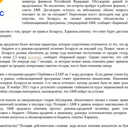
министра финансов Российской Федерации. Обсуждение данной т
продолжаться. Не исключено, что встречи пройдут в рабочем формате, 
совета АКФ. Договорить осталось по небольшому объему вопросо
повлияет ли это на ситуацию? Переговоры могут проходить еще дол
известно, что Беларусь не сможет выполнить обязательства
стабилизационной программы, утвержденной АКФ, сообщает «Биржевой 
известно о том, придет ли транш в Беларусь, Харковец отметил, что ответ будет дан бл
дождать.
 предлагает более жесткие параметры, которые существенно отличаются от тех, что п
 бюджете и в денежно-кредитной политике Беларуси на текущий год. Вопрос также у
, Беларусь должна обеспечить до конца года валютные поступления от продаж госуд
не менее 2,5 млрд
долларов
, сообщает «Биржевой лидер». Однако известно, что сей
изации. Но впереди еще 7 месяцев, за которые можно вновь изменить ранее приняты
запрет на продажу контрольных пакетов сегодня, могут быть отменены завтра.
ем о погашении кредита Сбербанка и ЕАБР на 1 млрд долларов. Если данная сумма буд
 в рамках стабилизационной программы станет практически невыполним. Напомним
резервов Беларуси на момент 1-го числа отчетного месяца должен быть не ниже раз
ода. В ноябре 2011 года в результате сохранения стабильности курса национальной в
сейчас ситуация повториться, маловероятно, что АКФ пойдет на уступки.
ласти вышли на завершающую стадию обсуждения обновленного письма о планах прави
омической политике в текущем году. Позиции с АКФ в данном вопросе максимально с
д. АКФ предлагал изменить прогноз денежно-кредитной политики, ранее утв
 закон о бюджете. Объемы кредитов в экономику, размеры золотовалютных резервов
чение коснулось и сбалансированности бюджета, отметил Харковец.
авительству? Позиция действительно сложная: ведь нельзя изменив показатели на бум