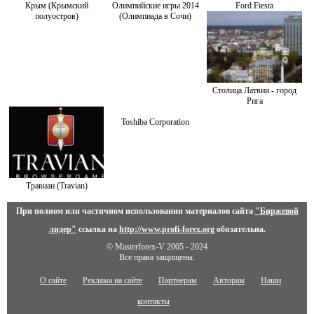
Крым (Крымский
Олимпийские игры 2014
Ford Fiesta
полуостров)
(Олимпиада в Сочи)
Столица Латвии - город
Рига
Toshiba Corporation
Травиан (Travian)
При полном или частичном использовании материалов сайта
"Биржевой
лидер"
ссылка на
http://www.profi-forex.org
обязательна.
© Masterforex-V 2005 - 2024
Все права защищены.
О сайте
Реклама на сайте
Партнерам
Авторам
Наши
контакты