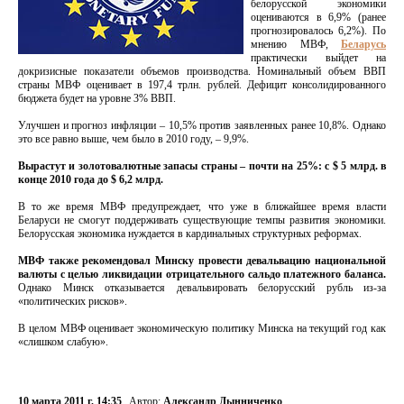
белорусской экономики
оцениваются в 6,9% (ранее
прогнозировалось 6,2%). По
мнению МВФ,
Беларусь
практически выйдет на
докризисные показатели объемов производства. Номинальный объем ВВП
страны МВФ оценивает в 197,4 трлн. рублей. Дефицит консолидированного
бюджета будет на уровне 3% ВВП.
Улучшен и прогноз инфляции – 10,5% против заявленных ранее 10,8%. Однако
это все равно выше, чем было в 2010 году, – 9,9%.
Вырастут и золотовалютные запасы страны – почти на 25%: с $ 5 млрд. в
конце 2010 года до $ 6,2 млрд.
В то же время МВФ предупреждает, что уже в ближайшее время власти
Беларуси не смогут поддерживать существующие темпы развития экономики.
Белорусская экономика нуждается в кардинальных структурных реформах.
МВФ также рекомендовал Минску провести девальвацию национальной
валюты с целью ликвидации отрицательного сальдо платежного баланса.
Однако Минск отказывается девальвировать белорусский рубль из-за
«политических рисков».
В целом МВФ оценивает экономическую политику Минска на текущий год как
«слишком слабую».
10 марта 2011 г. 14:35
Автор:
Александр Дынниченко