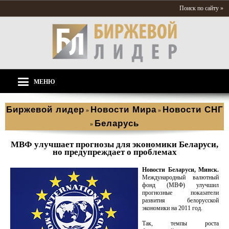
Поиск по сайту »
МЕНЮ
Биржевой лидер
Новости Мира
Новости СНГ
»
»
Беларусь
»
МВФ улучшает прогнозы для экономики Беларуси,
но предупреждает о проблемах
Новости Беларуси, Минск.
Международный валютный
фонд (МВФ) улучшил
прогнозные показатели
развития белорусской
экономики на 2011 год.
Так, темпы роста