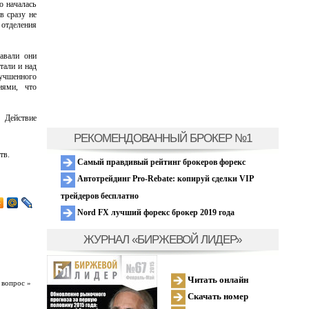
о началась
в сразу не
 отделения
авали они
тали и над
лучшенного
иями, что
 Действие
РЕКОМЕНДОВАННЫЙ БРОКЕР №1
тв.
Самый правдивый рейтинг брокеров форекс
Автотрейдинг Pro-Rebate: копируй сделки VIP
трейдеров бесплатно
Nord FX лучший форекс брокер 2019 года
ЖУРНАЛ «БИРЖЕВОЙ ЛИДЕР»
Читать онлайн
 вопрос »
Скачать номер