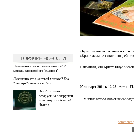
«Кристаллиус» относится к 
«Кристаллиуса» схоже с воздействи
ГОРЯЧИЕ НОВОСТИ
Лукашенко став мішенню хакерів? У
Напомним, что Кристаллиус внесен
мережі з'явився його "паспорт"
Лукашенко стал жертвой хакеров? Его
"паспорт" появился в Сети
05 января 2011 г. 12:28
Автор:
Па
Онлайн казино в
Беларуси на беларускай
Мнение автора может не совпадат
мове запустил Алексей
Иванов
comments 