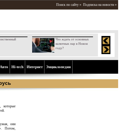
Поиск по сайту »
Подписка на новости »
инственный
Что ждать от основных
валютных пар в Новом
году?
Aвто
Hi-tech
Интернет
Энциклопедия
русь
й
, которые
ей.
умая, они
». Потом,