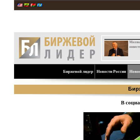
Милли
инвест
Биржевой лидер
Новости России
Ново
Бир
В социа