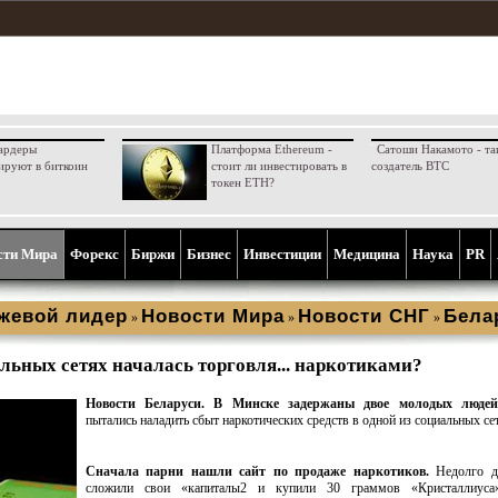
ардеры
Платформа Ethereum -
Сатоши Накамото - та
ируют в биткоин
стоит ли инвестировать в
создатель BTC
токен ETH?
сти Мира
Форекс
Биржи
Бизнес
Инвестиции
Медицина
Наука
PR
жевой лидер
Новости Мира
Новости СНГ
Бела
»
»
»
льных сетях началась торговля... наркотиками?
Новости Беларуси. В Минске задержаны двое молодых люде
пытались наладить сбыт наркотических средств в одной из социальных сет
Сначала парни нашли сайт по продаже наркотиков.
Недолго д
сложили свои «капиталы2 и купили 30 граммов «Кристаллиуса