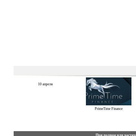
10 апреля
PrimeTime Finance
При полном или частич