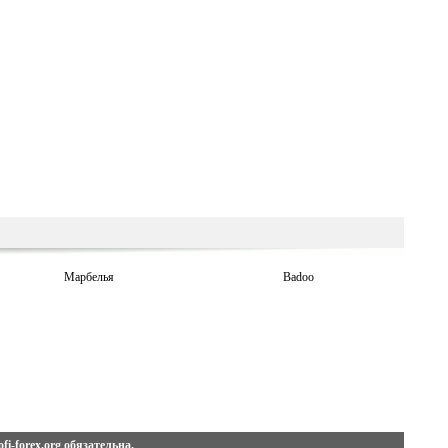
Марбелья
Badoo
fi-forex.org
обязательна.