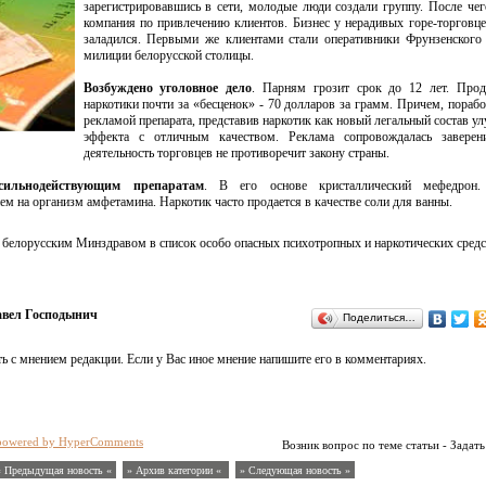
зарегистрировавшись в сети, молодые люди создали группу. После чег
компания по привлечению клиентов. Бизнес у нерадивых горе-торговце
заладился. Первыми же клиентами стали оперативники Фрунзенского
милиции белорусской столицы.
Возбуждено уголовное дело
. Парням грозит срок до 12 лет. Прод
наркотики почти за «бесценок» - 70 долларов за грамм. Причем, порабо
рекламой препарата, представив наркотик как новый легальный состав у
эффекта с отличным качеством. Реклама сопровождалась заверен
деятельность торговцев не противоречит закону страны.
сильнодействующим препаратам
. В его основе кристаллический мефедрон.
ем на организм амфетамина. Наркотик часто продается в качестве соли для ванны.
 белорусским Минздравом в список особо опасных психотропных и наркотических средс
вел Господынич
Поделиться…
ь с мнением редакции. Если у Вас иное мнение напишите его в комментариях.
powered by HyperComments
Возник вопрос по теме статьи - Задать
« Предыдущая новость «
» Архив категории «
» Следующая новость »