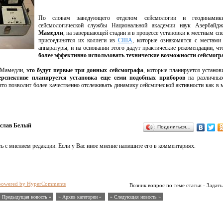
По словам заведующего отделом сейсмологии и геодинамик
сейсмологической службы Национальной академии наук Азербайд
Мамедли
, на завершающей стадии и в процессе установки к местным сп
присоединятся их коллеги из
США
, которые ознакомятся с местами
аппаратуры, и на основании этого дадут практические рекомендации, чт
более эффективно использовать технические возможности сейсмогр
. Мамедли,
это будут первые три донных сейсмографа
, которые планируется установ
ерспективе планируется установка еще семи подобных приборов
на различны
то позволит более качественно отслеживать динамику сейсмической активности как в м
слав Белый
Поделиться…
ь с мнением редакции. Если у Вас иное мнение напишите его в комментариях.
powered by HyperComments
Возник вопрос по теме статьи - Задать
« Предыдущая новость «
» Архив категории «
» Следующая новость »