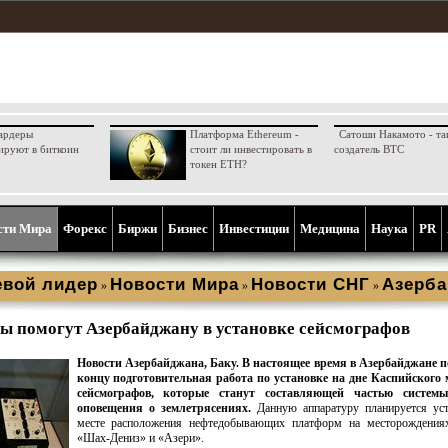
ардеры
Платформа Ethereum -
Сатоши Накамото - та
ируют в биткоин
стоит ли инвестировать в
создатель BTC
токен ETH?
сти Мира
Форекс
Биржи
Бизнес
Инвестиции
Медицина
Наука
PR
вой лидер
Новости Мира
Новости СНГ
Азерб
»
»
»
 помогут Азербайджану в установке сейсмографов
Новости Азербайджана, Баку. В настоящее время в Азербайджане п
концу подготовительная работа по установке на дне Каспийского 
сейсмографов, которые станут составляющей частью системы
оповещения о землетрясениях.
Данную аппаратуру планируется уст
месте расположения нефтедобывающих платформ на месторождения
«Шах-Дениз» и «Азери».