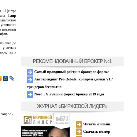
и Центра
жана
Таир
ециалистам
 установки
о позволит
афов.
ить уже до
х участках
оре, так и
РЕКОМЕНДОВАННЫЙ БРОКЕР №1
Самый правдивый рейтинг брокеров форекс
Автотрейдинг Pro-Rebate: копируй сделки VIP
трейдеров бесплатно
Nord FX лучший форекс брокер 2019 года
ЖУРНАЛ «БИРЖЕВОЙ ЛИДЕР»
 вопрос »
Читать онлайн
Скачать номер