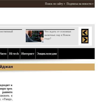
Поиск по сайту »
Подписка на новости »
инственный
Что ждать от основных
валютных пар в Новом
году?
Aвто
Hi-tech
Интернет
Энциклопедия
айджан
одходит к
моря трех
 раннего
ановить в
х «Умид»,