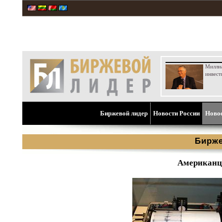
Милли
инвест
Биржевой лидер
Новости России
Ново
Бирже
Американцы