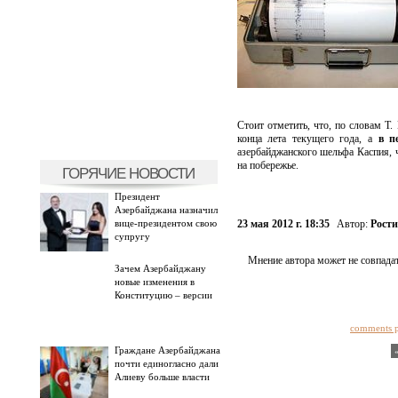
Стоит отметить, что, по словам Т
конца лета текущего года, а
в п
азербайджанского шельфа Каспия, ч
на побережье.
ГОРЯЧИЕ НОВОСТИ
Президент
Азербайджана назначил
вице-президентом свою
23 мая 2012 г. 18:35
Автор:
Рости
супругу
Мнение автора может не совпадат
Зачем Азербайджану
новые изменения в
Конституцию – версии
comments 
Граждане Азербайджана
почти единогласно дали
Алиеву больше власти