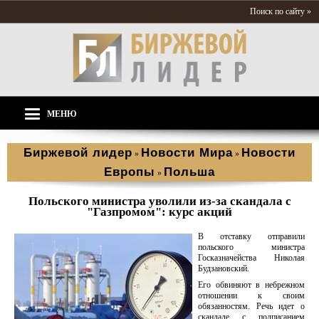
Поиск по сайту »
МЕНЮ
Биржевой лидер
Новости Мира
Новости
»
»
Европы
Польша
»
Польского министра уволили из-за скандала с
"Газпромом": курс акций
В отставку отправили
польского министра
Госказначейства Николая
Будзановский.
Его обвиняют в небрежном
отношении к своим
обязанностям. Речь идет о
скандале с подписанием