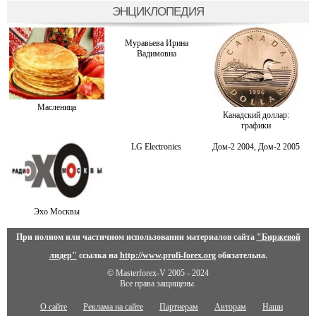
ЭНЦИКЛОПЕДИЯ
Муравьева Ирина
Вадимовна
Масленица
Канадский доллар:
графики
LG Electronics
Дом-2 2004, Дом-2 2005
Эхо Москвы
При полном или частичном использовании материалов сайта
"Биржевой
лидер"
ссылка на
http://www.profi-forex.org
обязательна.
© Masterforex-V 2005 - 2024
Все права защищены.
О сайте
Реклама на сайте
Партнерам
Авторам
Наши