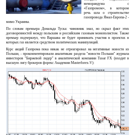
меморандума с
«Газпромом», в котором
речь шла о строительстве
газопровода Ямал-Европа-2 -
мимо Украины.
По словам премьера Дональда Туска: чиновник знал, но скрыл факт этих
договоренностей между польским и российским газовым монополистом. Также
премьер подчеркнул, что Варшава не будет принимать участия в проектах в
которых газ является средством политических манипуляций.
Курс акций Газпрома пока никак не отреагировал на негативные новости из
Польши, - прокомментировали аналитикам раздела "новости Польши" журнала
инвесторов "Биржевой лидер" в аналитической компании Tusar FX (входит в
высшую лигу брокеров форекс Академии Masterforex-V):