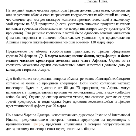
Financial Times.
На текущей неделе частные кредиторы Греции должны дать ответ, согласны ли
они на условия обмена старых греческих государственных облигаций на новые,
что означает для них девальвацию номинала прежних инвестиций в экономику
этой страны на 53,5 процентов (а если учитывать снижение процентных ставок
по новым греческим обязательствам, то потери инвесторов могут достигнуть 75
процентов). Это решение греческих властей было одобрено советом министров
финансов еврозоны и является обязательным условием для предоставления
Афинам второго пакета финансовой помощи объемом 130 млрд. евро.
Предложение по обмену гособлигаций правительство Греции официально
сделало 24 февраля.
До 8 марта коммерческие банки, хедж-фонды и более
мелкие частные кредиторы должны дать ответ Афинам
. Однако из-за
сложного механизма сделки окончательный ответ инвесторы должны дать до
конца дня вторника, 6 марта.
Для безболезненного решения вопроса обмена греческих облигаций необходимо
согласие не менее 75 процентов кредиторов. Если число согласных частных
инвесторов будет в диапазоне от 66 до 75 процентов, то Афины могут
использовать принудительный принцип «о коллективных действиях» (collective
action clauses). Однако до сих пор остается угроза, что согласие даст менее двух
третей кредиторов, и тогда сделка будет признана несостоявшейся и Грецию
ждет технический дефолт уже 20 марта.
По словам Чарльза Даллара, исполнительного директора Institute of International
Finance, представляющего интересы частных кредиторов на переговорах с
правительством
Греции
, предстоит крупнейшая в истории реструктуризация
долга, поэтому инвесторы стоят перед нелегким выбором.