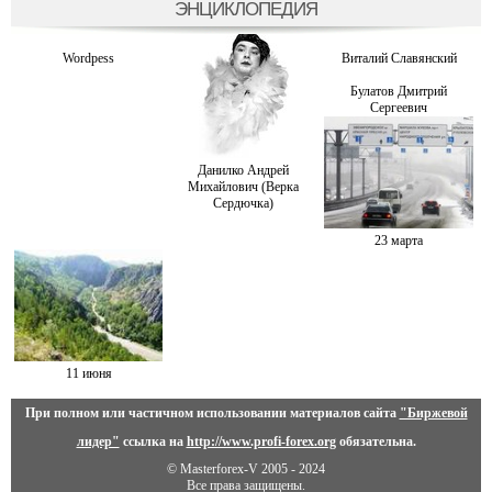
ЭНЦИКЛОПЕДИЯ
Wordpess
Виталий Славянский
Булатов Дмитрий
Сергеевич
Данилко Андрей
Михайлович (Верка
Сердючка)
23 марта
11 июня
При полном или частичном использовании материалов сайта
"Биржевой
лидер"
ссылка на
http://www.profi-forex.org
обязательна.
© Masterforex-V 2005 - 2024
Все права защищены.