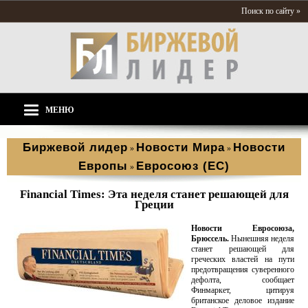
Поиск по сайту »
МЕНЮ
Биржевой лидер
Новости Мира
Новости
»
»
Европы
Евросоюз (ЕС)
»
Financial Times: Эта неделя станет решающей для
Греции
Новости Евросоюза,
Брюссель.
Нынешняя неделя
станет решающей для
греческих властей на пути
предотвращения суверенного
дефолта, сообщает
Финмаркет, цитируя
британское деловое издание