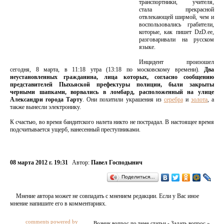
транспортники, учителя,
стала прекрасной
отвлекающей ширмой, чем и
воспользовались грабители,
которые, как пишет DzD.ee,
разговаривали на русском
языке.
Инцидент произошел
сегодня, 8 марта, в 11:18 утра (13:18 по московскому времени).
Два
неустановленных гражданина, лица которых, согласно сообщению
представителей Пыхьяской префектуры полиции, были закрыты
черными шапками, ворвались в ломбард, расположенный на улице
Александри города Тарту
. Они похитили украшения из
серебра
и
золота
, а
также вынесли электронику.
К счастью, во время бандитского налета никто не пострадал. В настоящее время
подсчитывается ущерб, нанесенный преступниками.
08 марта 2012 г. 19:31
Автор:
Павел Господынич
Поделиться…
Мнение автора может не совпадать с мнением редакции. Если у Вас иное
мнение напишите его в комментариях.
comments powered by
Возник вопрос по теме статьи - Задать вопрос »