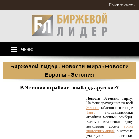
Поиск по сайту »
МЕНЮ
Биржевой лидер
Новости Мира
Новости
»
»
Европы
Эстония
»
В Эстонии ограбили ломбард…русские?
Новости Эстонии, Тарту
.
На фоне проходящих по всей
Эстонии
забастовок в городе
Тарту
злоумышленники
ограбили местный ломбард.
Видимо, охватившая страну
невиданная доселе
волна
протестных акций
, в которых
участвуют летчики,