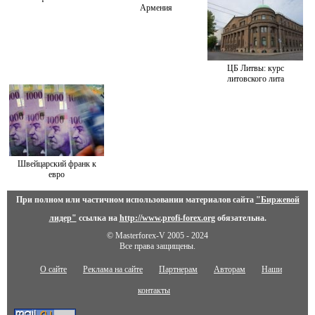
Армения
ЦБ Литвы: курс
литовского лита
Швейцарский франк к
евро
При полном или частичном использовании материалов сайта
"Биржевой
лидер"
ссылка на
http://www.profi-forex.org
обязательна.
© Masterforex-V 2005 - 2024
Все права защищены.
О сайте
Реклама на сайте
Партнерам
Авторам
Наши
контакты