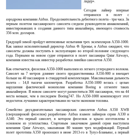
лидер».
Сегодня лайнер впервые
отправился в полет с
аэродрома компании Airbus. Продолжительность дебютного полета - три часа. За
первым полетом пассажирского самолета следили руководители авиакомпаний,
инвестировавших в создания данного типа авиалайнера, имеющего стоимость
356 млн. долларов.
Грядущей зимой пройдут интенсивные испытания трех экземпляров A350-1000.
Как заявил исполнительный директор Airbus Ф. Брежье, в Airbus ожидают, что
самолеты должны поступить в эксплуатацию во второй половине следующего
года. Первыми на новом судне отправятся в полет пассажиры Qatar Airways,
компания известна как инвестор разработки линейки самолетов A350.
Как отмечается, фюзеляж A350-1000 выполнен из легкого углеродного волокна.
Самолет на 7 метров длиннее своего предшественника A350-900 и вмещает
больше на 40 пассажиров в стандартной комплектации. Максимальная дальность
полета – 14,8 тысячи километров. Разработка А350-1000 велась с целью
нарушения фактической монополии компании Boeing в сегменте таких
авиалайнеров. В новом самолете могут разместиться 366 пассажиров, что на 44
места меньше, чем в последнем Boeing747. Но А350-1000 компенсирует этот
недостаток лучшими характеристиками по части экономии топлива.
Семейство двухдвигательных пассажирских самолетов Airbus A350 XWB
(сверхширокий фюзеляж) разработано Airbus взамен лайнеров серии A330 и
A340. Это первый самолет, в котором фюзеляж и крыло изготовлены в
основном из углепластика. Стартовым заказчиком данной серии выступила
компания Qatar Airways, заказавшая 80 машин трех модификаций. Первый
полет прототипа A350 произошел в июне 2013-го в Тулуз-Бланьяке, а первый