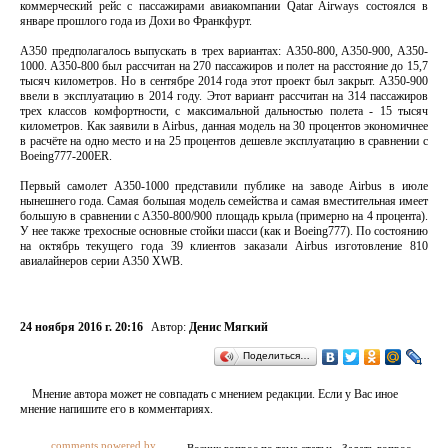
коммерческий рейс с пассажирами авиакомпании Qatar Airways состоялся в
январе прошлого года из Дохи во Франкфурт.
A350 предполагалось выпускать в трех вариантах: A350-800, A350-900, A350-
1000. A350-800 был рассчитан на 270 пассажиров и полет на расстояние до 15,7
тысяч километров. Но в сентябре 2014 года этот проект был закрыт. A350-900
ввели в эксплуатацию в 2014 году. Этот вариант рассчитан на 314 пассажиров
трех классов комфортности, с максимальной дальностью полета - 15 тысяч
километров. Как заявили в Airbus, данная модель на 30 процентов экономичнее
в расчёте на одно место и на 25 процентов дешевле эксплуатацию в сравнении с
Boeing777-200ER.
Первый самолет A350-1000 представили публике на заводе Airbus в июле
нынешнего года. Самая большая модель семейства и самая вместительная имеет
большую в сравнении с A350-800/900 площадь крыла (примерно на 4 процента).
У нее также трехосные основные стойки шасси (как и Boeing777). По состоянию
на октябрь текущего года 39 клиентов заказали Airbus изготовление 810
авиалайнеров серии A350 XWB.
24 ноября 2016 г. 20:16
Автор:
Денис Мягкий
Поделиться…
Мнение автора может не совпадать с мнением редакции. Если у Вас иное
мнение напишите его в комментариях.
comments powered by