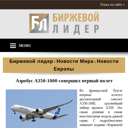
Поиск по сайту »
МЕНЮ
Биржевой лидер
Новости Мира
Новости
»
»
Европы
Аэробус A350-1000 совершил первый полет
Во французской Тулузе
впервые взлетел
двухмоторный самолет
A350-1000, крупнейший
лайнер проекта A350. Это
самая длинная и самая
вместительная модель данной
серии. С подробностями
знакомит издание «Биржевой