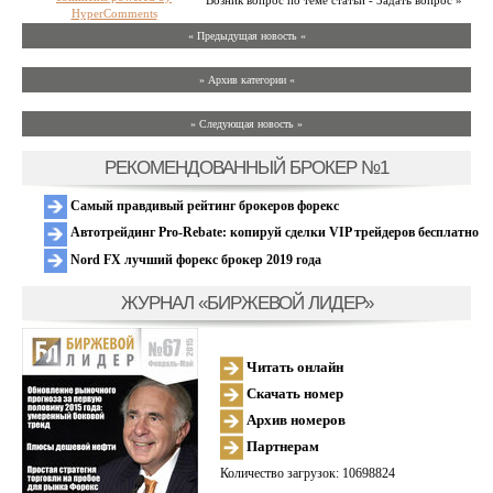
Возник вопрос по теме статьи - Задать вопрос »
HyperComments
« Предыдущая новость «
» Архив категории «
» Следующая новость »
РЕКОМЕНДОВАННЫЙ БРОКЕР №1
Самый правдивый рейтинг брокеров форекс
Автотрейдинг Pro-Rebate: копируй сделки VIP трейдеров бесплатно
Nord FX лучший форекс брокер 2019 года
ЖУРНАЛ «БИРЖЕВОЙ ЛИДЕР»
Читать онлайн
Скачать номер
Архив номеров
Партнерам
Количество загрузок: 10698824