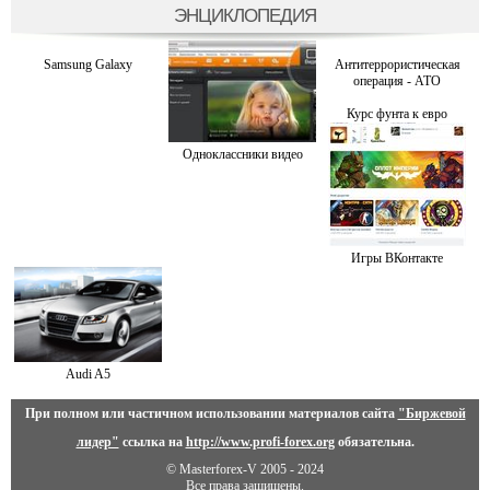
ЭНЦИКЛОПЕДИЯ
Samsung Galaxy
Антитеррористическая
операция - АТО
Курс фунта к евро
Одноклассники видео
Игры ВКонтакте
Audi A5
При полном или частичном использовании материалов сайта
"Биржевой
лидер"
ссылка на
http://www.profi-forex.org
обязательна.
© Masterforex-V 2005 - 2024
Все права защищены.