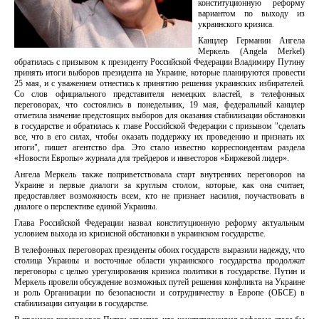
конституционную реформу
вариантом по выходу из
украинского кризиса.
Канцлер Германии Ангела
Меркель (Angela Merkel)
обратилась с призывом к президенту Российской Федерации Владимиру Путину
принять итоги выборов президента на Украине, которые планируются провести
25 мая, и с уважением отнестись к принятию решения украинских избирателей.
Со слов официального представителя немецких властей, в телефонных
переговорах, что состоялись в понедельник, 19 мая, федеральный канцлер
отметила значение предстоящих выборов для оказания стабилизации обстановки
в государстве и обратилась к главе Российской Федерации с призывом "сделать
все, что в его силах, чтобы оказать поддержку их проведению и признать их
итоги", пишет агентство dpa. Это стало известно корреспондентам раздела
«Новости Европы» журнала для трейдеров и инвесторов «Биржевой лидер».
Ангела Меркель также поприветствовала старт внутренних переговоров на
Украине и первые диалоги за круглым столом, которые, как она считает,
предоставляет возможность всем, кто не признает насилия, поучаствовать в
диалоге о перспективе единой Украины.
Глава Российской Федерации назвал конституционную реформу актуальным
условием выхода из кризисной обстановки в украинском государстве.
В телефонных переговорах президенты обоих государств выразили надежду, что
столица Украины и восточные области украинского государства продолжат
переговоры с целью урегулирования кризиса политики в государстве. Путин и
Меркель провели обсуждение возможных путей решения конфликта на Украине
и роль Организации по безопасности и сотрудничеству в Европе (ОБСЕ) в
стабилизации ситуации в государстве.