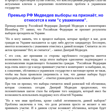
В процессе переговоров Путин отметил, что конституционная реформа стала бы
актуальным ключом к разрешению политических проблем в украинском
государстве.
Премьер РФ Медведев выборы на признаёт, но
отнесется к ним "с уважением".
Премьер-министр Российской Федерации Дмитрий Медведев в комментариях
Bloomberg TV заявил, что Российская Федерация не признает результаты
выборов президента на Украине.
"Но я могу заявить, что в процессе выборов, которые пройдут в мае, доля
граждан на Украине выскажется за одну либо другую кандидатуру. Бесспорно,
имеется возможность с уважением отнестись к данной позиции. Считается ли это
актом признания? Нет, не считается", - заявил Дмитрий Медведев.
С его слов, акт признания со стороны зарубежного государства имеется
возможность лишь тогда, когда итоги выборов однозначно подтверждают о
волеизъявлении подавляющего большинства граждан. "Российская Федерация
ведь очень много где и когда принимает участие в мониторинге за выборами, но,
к сожалению, обстановка в украинском государстве в настоящее время не такая,
чтобы мы были проявляли уверенность в том, что данные выборы будут
проходить должным образом", - отметил руководитель властей.
При том он признал, что выборы считаются некой развязкой той обстановки,
которая сложилась сегодня. Дмитрий Медведев предположил, что
положительным шагом стало бы избрание того кандидата, который имел бы
возможность использовать поддержку всех областей Украины.
"Но в чем иная проблема, кроме слабой легитимности, данной выборов?
Проблема заключена в том, что доля регионов просто не желают в них
принимать участие. И в данном случае возникнет обстановка, которая будет