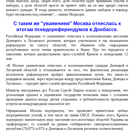
очень тяжелой, когда, скорее всего, доля областей будет принимать участие в
выборах, а доля областей просто не примет либо же на них придет совсем
немного граждан. И тогда ценность, легитимность данных выборов и вправду
будет поставлена под сомнение", - заявил Медведев.
С таким же "уважением" Москва отнеслась к
итогам псевдореферендумов в Донбассе.
Российская Федерация «с уважением» отнеслась к волеизъявлению населения
Донецкого и Луганского регионов, которые участвовали в так называемом
референдуме по статусу областей, что объявили себя «народными
республиками» после смены правительства в Киеве. Про это передается в
заявлении, которое распространено пресс-службой Кремля в понедельник 12
мая.
«В Москве уважительно отнеслись к волеизъявлению граждан Донецкой и
Луганской областей и отталкиваются из того, что фактическая реализация
результатов референдумов пройдет цивилизованным путем, без каких-то
рецидивов насилия, через переговоры между представителями Киева, Донецка и
Луганска», – передает пресс-служба президента Российской Федерации.
Министр иностранных дел России Сергей Лавров огласил в понедельник, что
деэскалация кризиса в украинском государстве возможна лишь с условием
проведения диалога между двумя сторонами, а требовательности проведения
встречи на международном показателе нет.
Официальная Москва подчеркнула, что проявляет приветствие любых
посреднических усилий, в том числе по линии ОБСЕ. Помимо этого, Кремль
подчеркнул значительную явку населения юго-восточных областей Украины на
«референдум», со ссылкой на данные «избиркомов» самопровозглашенных
республик (74,87% и 81% в Донецком и Луганском регионов соответственно).