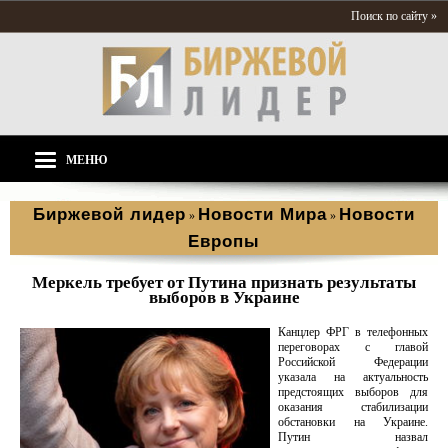
Поиск по сайту »
МЕНЮ
Биржевой лидер
Новости Мира
Новости
»
»
Европы
Меркель требует от Путина признать результаты
выборов в Украине
Канцлер ФРГ в телефонных
переговорах с главой
Российской Федерации
указала на актуальность
предстоящих выборов для
оказания стабилизации
обстановки на Украине.
Путин назвал