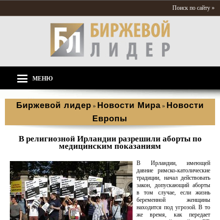
Поиск по сайту »
МЕНЮ
Биржевой лидер
Новости Мира
Новости
»
»
Европы
В религиозной Ирландии разрешили аборты по
медицинским показаниям
В Ирландии, имеющей
давние римско-католические
традиции, начал действовать
закон, допускающий аборты
в том случае, если жизнь
беременной женщины
находится под угрозой. В то
же время, как передает