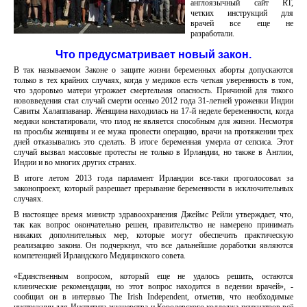
англоязычный сайт RT,
четких инструкций для
врачей все еще не
разработали.
Что предусматривает новый закон.
В так называемом Законе о защите жизни беременных аборты допускаются
только в тех крайних случаях, когда у медиков есть четкая уверенность в том,
что здоровью матери угрожает смертельная опасность. Причиной для такого
нововведения стал случай смерти осенью 2012 года 31-летней уроженки Индии
Савиты Халаппаванар. Женщина находилась на 17-й неделе беременности, когда
медики констатировали, что плод не является способным для жизни. Несмотря
на просьбы женщины и ее мужа провести операцию, врачи на протяжении трех
дней отказывались это сделать. В итоге беременная умерла от сепсиса. Этот
случай вызвал массовые протесты не только в Ирландии, но также в Англии,
Индии и во многих других странах.
В итоге летом 2013 года парламент Ирландии все-таки проголосовал за
законопроект, который разрешает прерывание беременности в исключительных
случаях.
В настоящее время министр здравоохранения Джеймс Рейли утверждает, что,
так как вопрос окончательно решен, правительство не намерено принимать
никаких дополнительных мер, которые могут обеспечить практическую
реализацию закона. Он подчеркнул, что все дальнейшие доработки являются
компетенцией Ирландского Медицинского совета.
«Единственным вопросом, который еще не удалось решить, остаются
клинические рекомендации, но этот вопрос находится в ведении врачей», -
сообщил он в интервью The Irish Independent, отметив, что необходимые