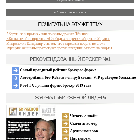
» Следующая новость »
ПОЧИТАТЬ НА ЭТУ ЖЕ ТЕМУ
Аборты: за и против - или причины драки в Тбилиси
ВКонтакте об инициативе «Свободы» запретить аборты в Украине
Митрополит Владимир считает, что запрещать аборты не стоит
Турецкие женщины протестуют против введения запрета на аборты
РЕКОМЕНДОВАННЫЙ БРОКЕР №1
Самый правдивый рейтинг брокеров форекс
Автотрейдинг Pro-Rebate: копируй сделки VIP трейдеров бесплатно
Nord FX лучший форекс брокер 2019 года
ЖУРНАЛ «БИРЖЕВОЙ ЛИДЕР»
Читать онлайн
Скачать номер
Архив номеров
Партнерам