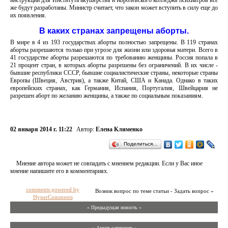
инструкции для Института акушерства и Королевского колледжа психиатров всё
же будут разработаны. Министр считает, что закон может вступить в силу еще до
их появления.
В каких странах запрещены аборты.
В мире в 4 из 193 государствах аборты полностью запрещены. В 119 странах
аборты разрешаются только при угрозе для жизни или здоровья матери. Всего в
41 государстве аборты разрешаются по требованию женщины. Россия попала в
21 процент стран, в которых аборты разрешены без ограничений. В их числе -
бывшие республики СССР, бывшие социалистические страны, некоторые страны
Европы (Швеция, Австрия), а также Китай, США и Канада. Однако в таких
европейских странах, как Германия, Испания, Португалия, Швейцария не
разрешен аборт по желанию женщины, а также по социальным показаниям.
02 января 2014 г. 11:22
Автор:
Елена Клименко
Поделиться…
Мнение автора может не совпадать с мнением редакции. Если у Вас иное
мнение напишите его в комментариях.
comments powered by
Возник вопрос по теме статьи - Задать вопрос »
HyperComments
« Предыдущая новость «
» Архив категории «