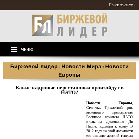
Поиск по сайту »
МЕНЮ
Биржевой лидер
Новости Мира
Новости
»
»
Европы
Какие кадровые перестановки произойдут в
НАТО?
Новости Европ
ы
,
Севилье.
Трехлетний срок
нынешнего председателя
Военного комитета НАТО
итальянца Джампаоло Ди
Паола, подходит к концу. В
2012 году на этой должности
его заменит датский генерал