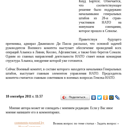
Кнуд Бартелс. Отмечается,
что соответствующее
решение было поддержано
начальниками генеральных
штабов из 28-и стран-
участников НАТО на
минувшем совещании,
которое прошло в Севилье.
Приветствуя будущего
преемника, адмирал Джампаоло Ди Паола рассказал, что основой задачей
руководителя Военного комитета выступает обеспечение проведений всех
операций Альянса в Ливии, Косово, Афганистане, а также близ берегов Сомали.
Одним из главных направлений деятельности НАТО станет новая командная
структура Альянса, внедрение которой уже готовится.
Сейчас Военный комитет, в составе которого находятся начальники Генеральных
штабов, выступает главным элементом управления НАТО. Председатель
комитета считается главным советником в военных вопросах Генсека НАТО.
18 сентября 2011 г. 11:57
Поделиться…
Мнение автора может не совпадать с мнением редакции. Если у Вас иное
мнение напишите его в комментариях.
comments powered by
Возник вопрос по теме статьи - Задать вопрос »
HyperComments