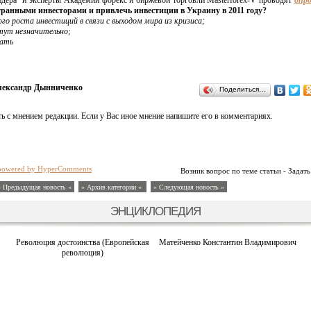
дера" и эксперты Академии форекс и биржевой торговли Masterforex-V проводят
опро
транными инвесторами и привлечь инвестиции в Украину в 2011 году?
о роста инвестиций в связи с выходом мира из кризиса;
тут незначительно;
вать
ександр Дынниченко
Поделиться…
ь с мнением редакции. Если у Вас иное мнение напишите его в комментариях.
powered by HyperComments
Возник вопрос по теме статьи - Задать
« Предыдущая новость «
» Архив категории «
» Следующая новость »
ЭНЦИКЛОПЕДИЯ
Революция достоинства (Европейская
Матейченко Константин Владимирович
революция)