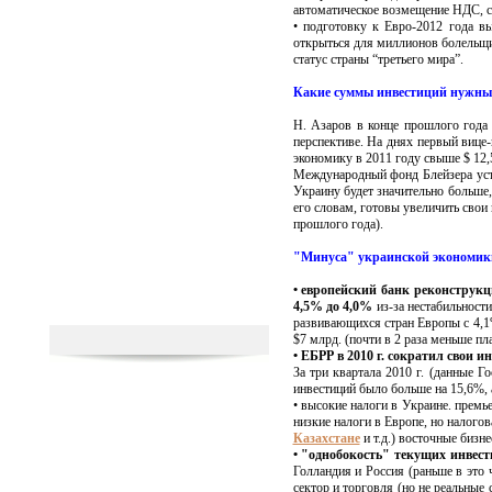
автоматическое возмещение НДС, сн
• подготовку к Евро-2012 года в
открыться для миллионов болельщик
статус страны “третьего мира”.
Какие суммы инвестиций нужны
Н. Азаров в конце прошлого года 
перспективе. На днях первый вице
экономику в 2011 году свыше $ 12,
Международный фонд Блейзера уст
Украину будет значительно больше
его словам, готовы увеличить свои
прошлого года).
"Минуса" украинской экономики
• европейский банк реконструкц
4,5% до 4,0%
из-за нестабильност
развивающихся стран Европы с 4,1%
$7 млрд. (почти в 2 раза меньше пл
• ЕБРР в 2010 г. сократил свои 
За три квартала 2010 г. (данные Г
инвестиций было больше на 15,6%, а 
• высокие налоги в Украине. прем
низкие налоги в Европе, но налогов
Казахстане
и т.д.) восточные бизн
• "однобокость" текущих инвес
Голландия и Россия (раньше в это
сектор и торговля (но не реальные