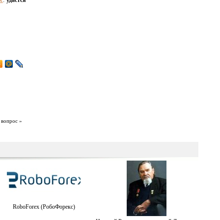
с
:
удастся
 вопрос »
RoboForex (РобоФорекс)