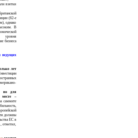
али взятки
ританской
иции (62-е
м), однако
высоким. В
мической
, уровня
ие бизнеса
и ведущих
олько лет
Инвестиции
ностранных
мерикано-
, но для
 месте –
на саммите
ильность,
вропейской
сти должны
ьства ЕС в
, отметил,