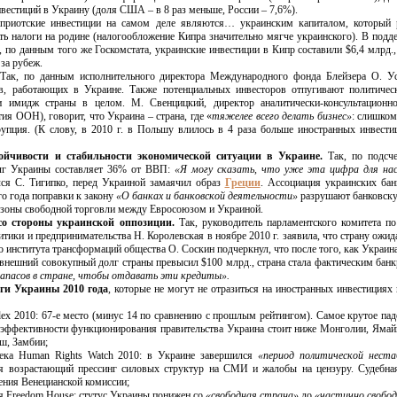
естиций в Украину (доля США – в 8 раз меньше, России – 7,6%).
иприотские инвестиции на самом деле являются… украинским капиталом, который 
ть налоги на родине (налогообложение Кипра значительно мягче украинского). В подд
о, по данным того же Госкомстата, украинские инвестиции в Кипр составили $6,4 млрд.,
за рубеж.
ак, по данным исполнительного директора Международного фонда Блейзера О. Уст
в, работающих в Украине. Также потенциальных инвесторов отпугивают политическ
 и имидж страны в целом. М. Свенцицкий, директор аналитически-консультационно
ия ООН), говорит, что Украина – страна, где «
тяжелее всего делать бизнес»
: слишком
упция. (К слову, в 2010 г. в Польшу влилось в 4 раза больше иностранных инвести
тойчивости и стабильности экономической ситуации в Украине.
Так, по подсче
олг Украины составляет 36% от ВВП:
«Я могу сказать, что уже эта цифра для нас
лся С. Тигипко, перед Украиной замаячил образ
Греции
. Ассоциация украинских ба
ого года поправки к закону
«О банках и банковской деятельности»
разрушают банковску
 зоны свободной торговли между Евросоюзом и Украиной.
со стороны украинской оппозиции.
Так, руководитель парламентского комитета п
ики и предпринимательства Н. Королевская в ноябре 2010 г. заявила, что страну ожид
 института трансформаций общества О. Соскин подчеркнул, что после того, как Украин
нешний совокупный долг страны превысил $100 млрд., страна стала фактическим банк
апасов в стране, чтобы отдавать эти кредиты».
ги Украины 2010 года
, которые не могут не отразиться на иностранных инвестициях
ex 2010: 67-е место (минус 14 по сравнению с прошлым рейтингом). Самое крутое пад
 эффективности функционирования правительства Украина стоит ниже Монголии, Ямай
ш, Замбии;
века Human Rights Watch 2010: в Украине завершился
«период политической неста
ся возрастающий прессинг силовых структур на СМИ и жалобы на цензуру. Судебна
ения Венецианской комиссии;
ия Freedom House: стутус Украины понижен со
«свободная страна»
до
«частично свобод