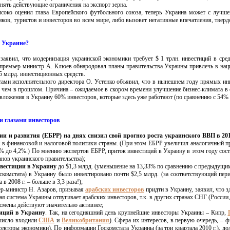
ять действующие ограничения на экспорт зерна.
ысоко оценил глава Европейского футбольного союза, теперь Украина может с лучш
ов, туристов и инвесторов во всем мире, либо вызовет негативные впечатления, тверд
 Украине?
заявил, что модернизация украинской экономики требует $ 1 трлн. инвестиций в сре
-премьер-министр А. Клюев обнародовал планы правительства Украины привлечь в на
5 млрд. инвестиционных средств.
ами исполнительного директора О. Устенко объявил, что в нынешнем году прямых ин
, чем в прошлом. Причина – ожидаемое в скором времени улучшение бизнес-климата в 
 вложения в Украину 60% инвесторов, которые здесь уже работают (по сравнению с 54% 
 глазами инвесторов
ии и развития (ЕБРР) на днях снизил свой прогноз роста украинского ВВП в 2011
и в финансовой и налоговой политики страны. (При этом ЕБРР увеличил аналогичный п
 до 4,2%.) По мнению экспертов ЕБРР, приток инвестиций в Украину в этом году сост
анов украинского правительства);
инвестиции в Украину
до $1,3 млрд. (уменьшение на 13,33% по сравнению с предыдущи
оскомстата) в Украину было инвестировано почти $2,5 млрд. (за соответствующий пери
в 2008 г. – больше в 3,3 раза!);
ьер-министр Н. Азаров, призывая
арабских инвесторов
придти в Украину, заявил, что з
ая система Украины отпугивает арабских инвесторов, т.к. в других странах СНГ (России,
есмены действуют значительно активнее;
тиций в Украину
. Так, на сегодняшний день крупнейшие инвесторы Украины – Кипр,
 число входили
США
и
Великобритания
). Сфера их интересов, в первую очередь, – 
 секторы экономики). По информации Госкомстата Украины (за три квартала 2010 г.), до