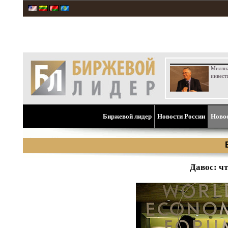
Милли
инвест
Биржевой лидер
Новости России
Ново
Давос: ч