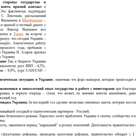
 стороны государства и
 иметь прямой контакт с
то фактически подтвердил
 С. Левочкин, рассказавший
. Януковича в
Швейцарию
–
 и прямой и честный диалог с
алог Виктор Янукович вел
визита в
Токио
на встрече с
ркнул, что сегодня Украина –
тиций».
Аналогичную работу
прошлого года, пребывая с
р Украины Н. Азаров призвал
в Украину.
аине
Так, в бюджете Украины
оказатели: рост ВВП – 4,5%,
ция – 9,9%, курс UAH/USD –
литическая ситуация в Украине
, лишенная тех форс-мажоров, которые происходят 
экономики и многолетний опыт государства в работе с инвесторами
при благопри
рынка, в первую очередь – стали, что может, по мнению многих аналитиков, даже
кущий год.
 имиджа Украины
За последний гол сделано несколько значимых шагов, которые восст
ближайшей соседкой и стратегическим партнером - Россией;
нию безвизового режима. Евросоюз хочет приблизить Украину к своему сообществу и в
ма;
ность, закончился период "шараханий" и резких изменений. Деятельность правительства 
структурные реформы, проведена налоговая реформа, правительство обещает с 1 