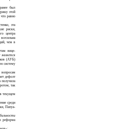
ранее был
ержку этой
 что равно
енко, эта
ие риски,
го центра
 всесильна
ций, чем в
там вице-
 является
нков (АУБ)
ю систему
о вопросам
ает дефолт
а получила
ротом, так
 в текущем
ение среди
ки, Папуа-
бильности
я реформа
ная»;