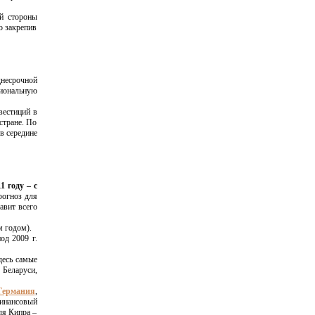
ей стороны
о закрепив
днесрочной
циональную
вестиций в
стране. По
в середине
 году – с
рогноз для
авит всего
м годом).
од 2009 г.
десь самые
 Беларуси,
Германия
,
финансовый
ля Кипра –