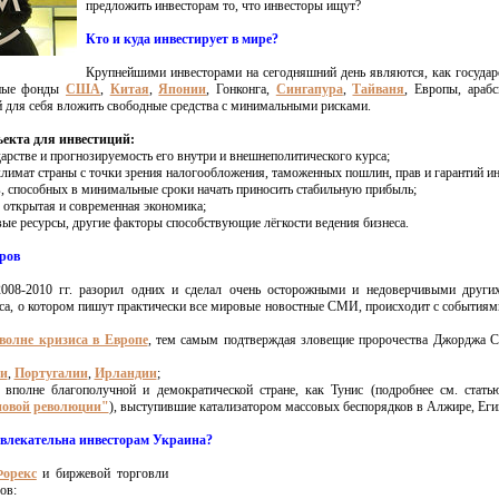
предложить инвесторам то, что инвесторы ищут?
Кто и куда инвестирует в мире?
Крупнейшими инвесторами на сегодняшний день являются, как государс
нные фонды
США
,
Китая
,
Японии
, Гонконга,
Сингапура
,
Тайваня
, Европы, арабс
для себя вложить свободные средства с минимальными рисками.
екта для инвестиций:
дарстве и прогнозируемость его внутри и внешнеполитического курса;
лимат страны с точки зрения налогообложения, таможенных пошлин, прав и гарантий ин
, способных в минимальные сроки начать приносить стабильную прибыль;
, открытая и современная экономика;
ые ресурсы, другие факторы способствующие лёгкости ведения бизнеса.
ров
008-2010 гг. разорил одних и сделал очень осторожными и недоверчивыми други
иса, о котором пишут практически все мировые новостные СМИ, происходит с событиям
волне кризиса в Европе
, тем самым подтверждая зловещие пророчества Джорджа С
и
,
Португалии
,
Ирландии
;
 вполне благополучной и демократической стране, как Тунис (подробнее см. стат
новой революции"
), выступившие катализатором массовых беспорядков в Алжире, Еги
ивлекательна инвесторам Украина?
орекс
и биржевой торговли
ов: