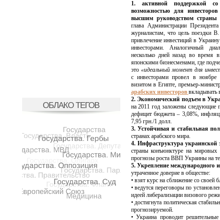
1. активной поддержкой со
возможностью для инвесторов
высшим руководством страны
Э
глава Администрации Президента
журналистам, что цель поездки В
привлечение инвестиций в Украину
инвесторами. Аналогичный ди
несколько дней назад во время 
японскими бизнесменами, где подче
это
«идеальный момент для инвес
с инвесторами провел в ноябре 
визитом в Египте, премьер-минист
арабских инвесторов
вкладывать 
2. Экономический подъем в Укр
ОБЛАКО ТЕГОВ
на 2011 год заложены следующие п
дефицит бюджета – 3,08%, инфля
7,95 грн./1 долл.
3. Устойчивая и стабильная по
странах арабского мира.
4. Инфраструктура украинской 
страны конъюнктуре на мировых 
прогнозы роста ВВП Украины на те
5. Укрепление международного
утраченное доверие в обществе:
• взят курс на сближение со своей 
• ведутся переговоры по установле
идеей либерализации визового режи
• достигнута политическая стабиль
прогнозируемой.
• Украина проводит решительные 