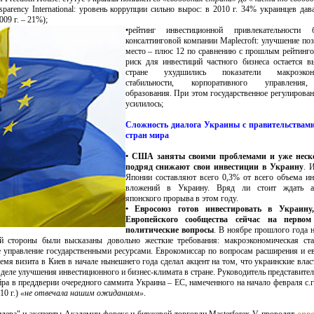
parency International: уровень коррупции сильно вырос: в 2010 г. 34% украинцев дав
009 г. – 21%);
•рейтинг инвестиционной привлекательности б
консалтинговой компании Maplecroft: улучшение поз
место – плюс 12 по сравнению с прошлым рейтинго
риск для инвестиций частного бизнеса остается 
стране ухудшились показатели макроэконо
стабильности, корпоративного управления
образования. При этом государственное регулирован
усилилось;
Сложность диалога Украины с правительствам
стран мира
• США заняты своими проблемами и уже неск
подряд снижают свои инвестиции в Украину
. 
Японии составляют всего 0,3% от всего объема и
вложений в Украину. Вряд ли стоит ждать а
японского прорыва в этом году.
• Евросоюз готов инвестировать в Украину
Европейского сообщества сейчас на первом
политические вопросы
. В ноябре прошлого года 
й стороны были высказаны довольно жесткие требования: макроэкономическая стаб
 управление государственными ресурсами. Еврокомиссар по вопросам расширения и е
мя визита в Киев в начале нынешнего года сделал акцент на том, что украинские вла
деле улучшения инвестиционного и бизнес-климата в стране. Руководитель представител
 в преддверии очередного саммита Украина – ЕС, намеченного на начало февраля с.г.
10 г.)
«не отвечала нашим ожиданиям»
.