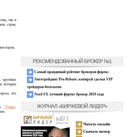
тва, так и
ких стран,
весторов;
РЕКОМЕНДОВАННЫЙ БРОКЕР №1
Самый правдивый рейтинг брокеров форекс
Автотрейдинг Pro-Rebate: копируй сделки VIP
х крупных
и, которые
трейдеров бесплатно
ороса, что
Nord FX лучший форекс брокер 2019 года
ЖУРНАЛ «БИРЖЕВОЙ ЛИДЕР»
ью
"Тунис:
пте.
Читать онлайн
Скачать номер