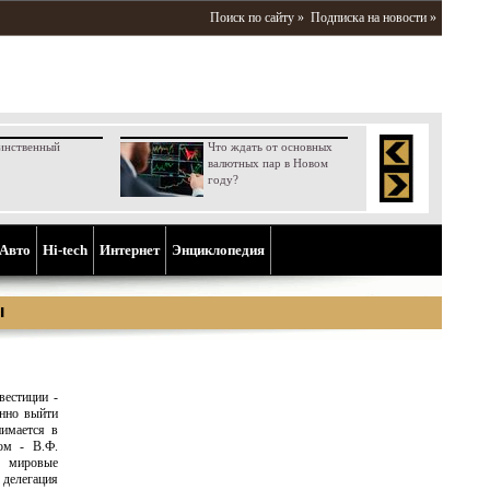
Поиск по сайту »
Подписка на новости »
инственный
Что ждать от основных
валютных пар в Новом
году?
Aвто
Hi-tech
Интернет
Энциклопедия
ы
естиции -
енно выйти
нимается в
ом - В.Ф.
у мировые
делегация