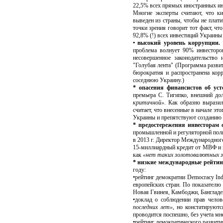
22,5% всех прямых иностранных инв
Многие эксперты считают, что к
выведен из страны, чтобы не плати
точки зрения говорит тот факт, чт
92,8% (!) всех инвестиций Украины 
• высокий уровень коррупции.
Т
проблема волнует 90% инвесторо
несовершенное законодательство
"Голубая лента" (Программа развит
бюрократия и распространена корр
соседнюю Украину.)
* опасения финансистов об ус
премьера С. Тигипко, внешний д
критичной»
. Как образно вырази
считает, что внесенные в начале эт
Украины и препятствуют созданию
* предостережения инвесторам 
промышленной и регуляторной полит
в 2013 г. Директор Международного
15-миллиардный кредит от МВФ и в
как
«нет таких золотовалютных з
* низкие международные рейтин
году:
•рейтинг демократии Democracy Ind
европейских стран. По показателю
Новая Гвинея, Камбоджи, Бангладе
•доклад о соблюдении прав чело
последних лет»
, но констатируют
проводится поспешно, без учета мн
•рейтинг демократического развит