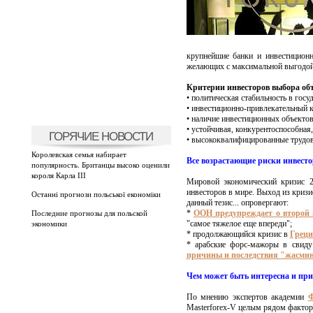
крупнейшие банки и инвестицио
желающих с максимальной выгодой 
Критерии инвесторов выбора объ
• политическая стабильность в госу
• инвестиционно-привлекательный к
• наличие инвестиционных объектов
• устойчивая, конкурентоспособная
ГОРЯЧИЕ НОВОСТИ
• высококвалифицированные трудов
Королевская семья набирает
Все возрастающие риски инвесто
популярность. Британцы высоко оценили
короля Карла III
Мировой экономический кризис 2
инвесторов в мире. Выход из криз
Останні прогнози польської економіки
данный тезис... опровергают:
*
ООН предупреждает о второй 
Последние прогнозы для польской
"самое тяжелое еще впереди";
экономики
* продолжающийся кризис в
Греци
* арабские форс-мажоры в свиду
причины и последствия "жасми
Чем может быть интересна и пр
По мнению экспертов академии
Ф
Masterforex-V целым рядом фактор