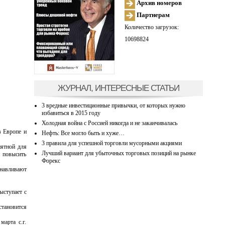
Архив номеров
Партнерам
Количество загрузок:
10698824
ЖУРНАЛ, ИНТЕРЕСНЫЕ СТАТЬИ
3 вредные инвестиционные привычки, от которых нужно
избавиться в 2015 году
Холодная война с Россией никогда и не заканчивалась
в Европе и
Нефть: Все могло быть и хуже…
3 правила для успешной торговли мусорными акциями
ятной для
Лучший вариант для убыточных торговых позиций на рынке
 повысить
Форекс
анавливают
ыступает с
становится
марта с.г.