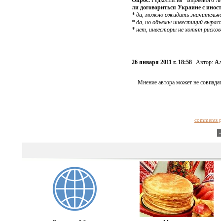
Опрос.
Редколлегия "Биржевого ли
ли договориться Украине с инос
* да, можно ожидать значительног
* да, но объемы инвестиций вырас
* нет, инвесторы не хотят риско
26 января 2011 г. 18:58
Автор:
Ал
Мнение автора может не совпадат
comments 