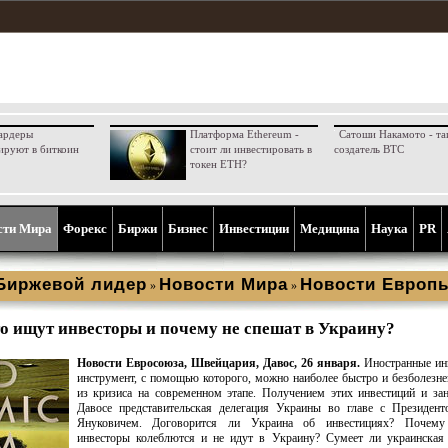
ардеры
Платформа Ethereum -
Сатоши Накамото - та
ируют в биткоин
стоит ли инвестировать в
создатель BTC
токен ETH?
сти Мира
Форекс
Биржи
Бизнес
Инвестиции
Медицина
Наука
PR
Биржевой лидер
Новости Мира
Новости Европ
»
»
то ищут инвесторы и почему не спешат в Украину?
Новости Евросоюза, Швейцария, Давос, 26 января.
Иностранные инв
инструмент, с помощью которого, можно наиболее быстро и безболезн
из кризиса на современном этапе. Получением этих инвестиций и за
Давосе представительская делегация Украины во главе с Президент
Януковичем. Договорится ли Украина об инвестициях? Почем
инвесторы колеблются и не идут в Украину? Сумеет ли украинская 