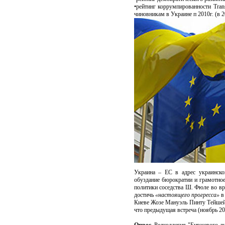
•рейтинг коррумпированности Trans
чиновникам в Украине п 2010г. (в 2
Украина – ЕС в адрес украинско
обуздание бюрократии и грамотное
политики соседства Ш. Фюле во вре
достичь
«настоящего прогресса»
в 
Киеве Жозе Мануэль Пинту Тейшейра
что предыдущая встреча (ноябрь 20