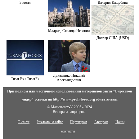
3 июля
Валерия Кашубина
Мадрид. Столица Испании
Доллар США (USD)
Лукашенко Николай
Tusar Fx / TusarFx
Александрович
При полном или частичном использовании материалов сайта
"Биржевой
лидер"
ссылка на
http://www.profi-forex.org
обязательна.
© Masterforex-V 2005 - 2024
Все права защищены.
О сайте
Реклама на сайте
Партнерам
Авторам
Наши
контакты