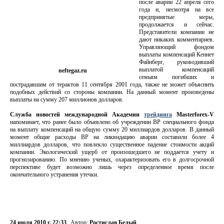
после аварии 22 апреля сего
года и, несмотря на все
предпринятые меры,
продолжается и сейчас.
Представители компании не
дают никаких комментариев.
Управляющий фондом
выплаты компенсаций Кеннет
Файнберг, руководивший
выплатой компенсаций
neftegaz.ru
семьям погибших и
пострадавшим от терактов 11 сентября 2001 года, также не может объяснить
подобных действий со стороны компании. На данный момент произведены
выплаты на сумму 207 миллионов долларов.
Служба новостей международной Академии
трейдинга
Masterforex-V
напоминает, что ранее было объявлено об учреждении ВР специального фонда
на выплату компенсаций на общую сумму 20 миллиардов долларов. В данный
момент общие расходы ВР на ликвидацию аварии составили более 4
миллиардов долларов, что повлекло существенное падение стоимости акций
компании. Экологический ущерб от произошедшего не поддается учету и
прогнозированию. По мнению ученых, охарактеризовать его в долгосрочной
перспективе будет возможно лишь через определенное время после
окончательного устранения утечки.
24 июля 2010 г. 22:33
Автор:
Ростислав Белый