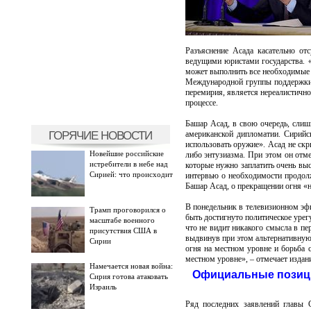
Разъяснение Асада касательно от
ведущими юристами государства. 
может выполнить все необходимые д
Международной группы поддержки 
перемирия, является нереалистичн
процессе.
Башар Асад, в свою очередь, слиш
ГОРЯЧИЕ НОВОСТИ
американской дипломатии. Сирийс
использовать оружие». Асад не скр
Новейшие российские
либо энтузиазма. При этом он отме
истребители в небе над
которые нужно заплатить очень вы
Сирией: что происходит
интервью о необходимости продолж
Башар Асад, о прекращении огня «н
В понедельник в телевизионном эфи
Трамп проговорился о
быть достигнуто политическое урег
масштабе военного
что не видит никакого смысла в пе
присутствия США в
выдвинув при этом альтернативную
Сирии
огня на местном уровне и борьба 
местном уровне», – отмечает изда
Намечается новая война:
Официальные позици
Сирия готова атаковать
Израиль
Ряд последних заявлений главы