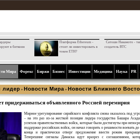
ардеры
Платформа Ethereum -
Сатоши Накамото - та
ируют в биткоин
стоит ли инвестировать в
создатель BTC
токен ETH?
сти Мира
Форекс
Биржи
Бизнес
Инвестиции
Медицина
Наука
PR
 лидер
Новости Мира
Новости Ближнего Восто
»
»
ет придерживаться объявленного Россией перемирия
Мирное урегулирование сирийского конфликта снова оказалось под угр
– на это раз из-за жесткой позиции лидера государства Башара Асад
успехов правительственных войск, которые были достигнуты при непоср
поддержке российских войск, он начал говорить о решимости воевать до
конца и практически отверг предложение ввести режим прекраще
Теперешние сигналы Дамаска идут вразрез с соглашениями, кот