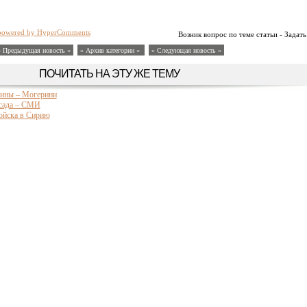
powered by HyperComments
Возник вопрос по теме статьи - Задать
« Предыдущая новость «
» Архив категории «
» Следующая новость »
ПОЧИТАТЬ НА ЭТУ ЖЕ ТЕМУ
тины – Могерини
Асада – СМИ
войска в Сирию