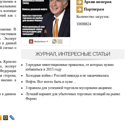
Архив номеров
дственно в
окальными
Партнерам
ть военные
ений как с
Количество загрузок:
10698824
ложение. В
участников
м. Эксперт
ы в данной
й сигнал о
ЖУРНАЛ, ИНТЕРЕСНЫЕ СТАТЬИ
ить Кремлю
3 вредные инвестиционные привычки, от которых нужно
о, эксперт
избавиться в 2015 году
 Федерация
Холодная война с Россией никогда и не заканчивалась
ая сторона,
а именно в
Нефть: Все могло быть и хуже…
3 правила для успешной торговли мусорными акциями
Лучший вариант для убыточных торговых позиций на рынке
и в данном
Форекс