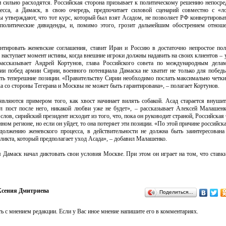
 сильно расходятся. Российская сторона призывает к политическому решению непосре
есса, а Дамаск, в свою очередь, предпочитает силовой сценарий совместно с «л
ы утверждают, что тот курс, который был взят Асадом, не позволяет РФ конвертирова
политические дивиденды, и, помимо этого, грозит дальнейшим обострением отнош
нтировать женевские соглашения, ставит Иран и Россию в достаточно непростое по
 наступает момент истины, когда внешние игроки должны надавить на своих клиентов – 
рассказывает Андрей Кортунов, глава Российского совета по международным дела
нии побед армии Сирии, военного потенциала Дамаска не хватит не только для побед
ать теперешние позиции. «Правительству Сирии необходимо послать максимально четки
а со стороны Тегерана и Москвы не может быть гарантирована», – полагает Кортунов.
 являются примером того, как хвост начинает вилять собакой. Асад старается внуш
л пост после него, никакой любви уже не будет», – рассказывает Алексей Малашенк
слов, сирийский президент исходит из того, что, пока он руководит страной, Российская
ном регионе, но если он уйдет, то она потеряет эти позиции. «По этой причине российск
олжению женевского процесса, в действительности не должна быть заинтересован
ликта, который предполагает уход Асада», – добавил Малашенко.
 Дамаск начал диктовать свои условия Москве. При этом он играет на том, что ставк
сения Дмитриева
Поделиться…
ь с мнением редакции. Если у Вас иное мнение напишите его в комментариях.