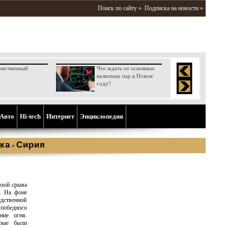
Поиск по сайту »
Подписка на новости »
инственный
Что ждать от основных
валютных пар в Новом
году?
Aвто
Hi-tech
Интернет
Энциклопедия
ка
Сирия
»
озой срыва
а. На фоне
едственной
 победного
ние огня.
орые были