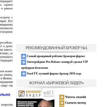
утверждают
ь гаранта
и в рамках
 встречи с
мирие. Кто
инициатива
озможность
реговорном
российско-
ут и далее
РЕКОМЕНДОВАННЫЙ БРОКЕР №1
ня какого-
ствиях, за
Самый правдивый рейтинг брокеров форекс
ашумевшего
утверждает
Автотрейдинг Pro-Rebate: копируй сделки VIP
трейдеров бесплатно
азом может
Nord FX лучший форекс брокер 2019 года
ал понять,
 в Женеве,
рекращении
ЖУРНАЛ «БИРЖЕВОЙ ЛИДЕР»
о мире «на
ильно
Читать онлайн
Скачать номер
 вопросам