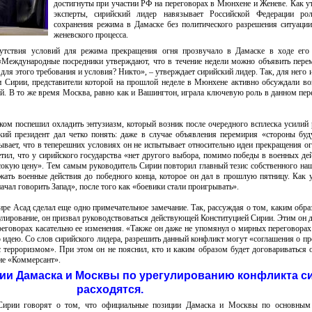
достигнуты при участии РФ на переговорах в Мюнхене и Женеве. Как 
эксперты, сирийский лидер навязывает Российской Федерации рол
сохранения режима в Дамаске без политического разрешения ситуаци
женевского процесса.
сутствия условий для режима прекращения огня прозвучало в Дамаске в ходе его
«Международные посредники утверждают, что в течение недели можно объявить пере
ля этого требования и условия? Никто», – утверждает сирийский лидер. Так, для него 
Сирии, представители которой на прошлой неделе в Мюнхене активно обсуждали в
ой. В то же время Москва, равно как и Вашингтон, играла ключевую роль в данном пе
ком поспешил охладить энтузиазм, который возник после очередного всплеска усилий 
кий президент дал четко понять: даже в случае объявления перемирия «стороны буд
ывает, что в теперешних условиях он не испытывает относительно идеи прекращения ог
тил, что у сирийского государства «нет другого выбора, помимо победы в военных дей
сокую цену». Тем самым руководитель Сирии повторил главный тезис собственного н
ать военные действия до победного конца, которое он дал в прошлую пятницу. Как 
ачал говорить Запад», после того как «боевики стали проигрывать».
ре Асад сделал еще одно примечательное замечание. Так, рассуждая о том, каким обр
улирование, он призвал руководствоваться действующей Конституцией Сирии. Этим он д
реговорах касательно ее изменения. «Также он даже не упомянул о мирных переговорах
 идею. Со слов сирийского лидера, разрешить данный конфликт могут «соглашения о п
с терроризмом». При этом он не пояснил, кто и каким образом будет договариваться 
ние «Коммерсант».
и Дамаска и Москвы по урегулированию конфликта с
расходятся.
 Сирии говорят о том, что официальные позиции Дамаска и Москвы по основным