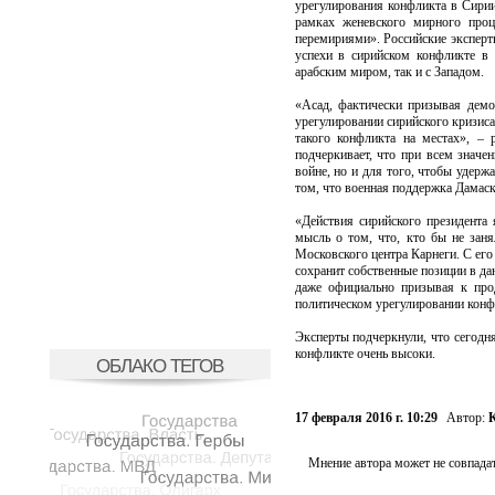
урегулирования конфликта в Сирии
рамках женевского мирного проц
перемириями». Российские эксперт
успехи в сирийском конфликте в 
арабским миром, так и с Западом.
«Асад, фактически призывая демо
урегулировании сирийского кризиса
такого конфликта на местах», – 
подчеркивает, что при всем значе
войне, но и для того, чтобы удерж
том, что военная поддержка Дамаск
«Действия сирийского президента
мысль о том, что, кто бы не заня
Московского центра Карнеги. С его 
сохранит собственные позиции в дан
даже официально призывая к прод
политическом урегулировании конф
Эксперты подчеркнули, что сегодня
конфликте очень высоки.
ОБЛАКО ТЕГОВ
17 февраля 2016 г. 10:29
Автор:
К
Мнение автора может не совпадат