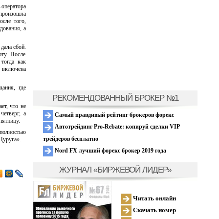
-оператора
произошла
осле того,
дования, а
 дала сбой.
оту. После
тогда как
а включена
дания, где
РЕКОМЕНДОВАННЫЙ БРОКЕР №1
ет, что не
четверг, а
Самый правдивый рейтинг брокеров форекс
пятницу.
Автотрейдинг Pro-Rebate: копируй сделки VIP
 полностью
трейдеров бесплатно
Цуруга».
Nord FX лучший форекс брокер 2019 года
ЖУРНАЛ «БИРЖЕВОЙ ЛИДЕР»
Читать онлайн
Скачать номер