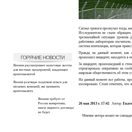
Сигнал тревоги прозвучал тогда, ко
Исследователи не стали обращать
чрезвычайной ситуации уровень 
работники лаборатории посчитали
система вентиляции, которая приве
Правда, на данный момент, как о
ГОРЯЧИЕ НОВОСТИ
произошел инцидент, находится в н
За инцидент, произошедший в стен
Япония рассматривает налоговые льготы
отреагировало оперативно на сооб
для местных предприятий, владеющих
широкая общественность об этом уз
криптовалютой
На данный момент все работы, пр
Японія розглядає податкові пільги для
изолировано. Стоит отметить, что
місцевих компаній, які тримають
криптовалюту
Япония требует от
России конкретики,
26 мая 2013 г. 17:42
Автор:
Екат
иначе мирного договора
не будет
Мнение автора может не совпадат