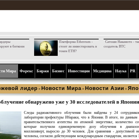
ардеры
Платформа Ethereum -
Сатоши Накамото - та
ируют в биткоин
стоит ли инвестировать в
создатель BTC
токен ETH?
сти Мира
Форекс
Биржи
Бизнес
Инвестиции
Медицина
Наука
PR
ржевой лидер
Новости Мира
Новости Азии
Япо
»
»
»
блучение обнаружено уже у 30 исследователей в Япони
Следы радиоактивного облучения были найдены у 24 сотруднико
лаборатории префектуры Ибараки, что в Японии. В итоге, по данным
правительственного агентства по атомной энергетике, количество со
которые получили единовременную дозу облучения в диапазон
миллизиверт, выросло до 30 человек. Для сравнения - допустимой 
человека, согласно действующим международным стандартам, является 