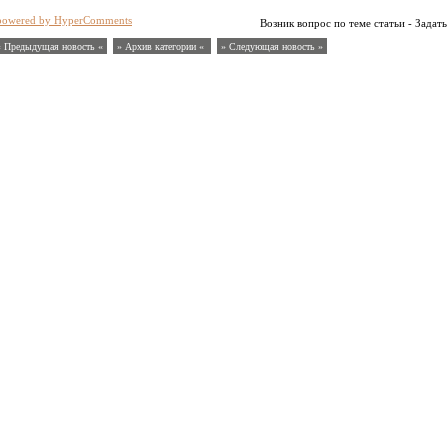
powered by HyperComments
Возник вопрос по теме статьи - Задать
« Предыдущая новость «
» Архив категории «
» Следующая новость »