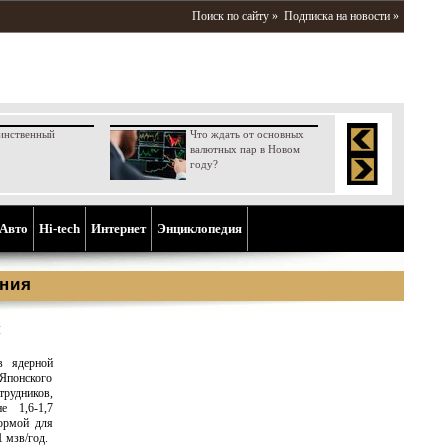
Поиск по сайту »
Подписка на новости »
инственный
Что ждать от основных
валютных пар в Новом
году?
Aвто
Hi-tech
Интернет
Энциклопедия
ния
и
в ядерной
 Японского
трудников,
е 1,6-1,7
нормой для
1 мзв/год.