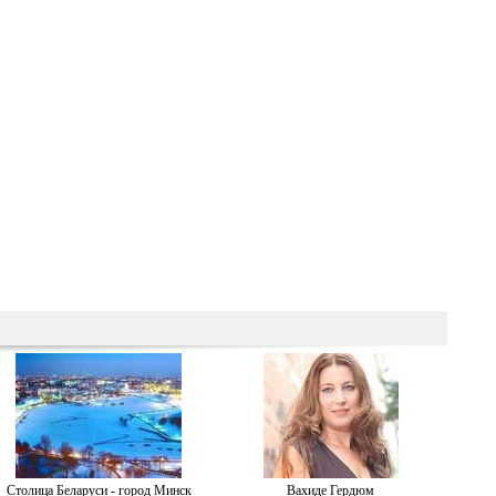
Столица Беларуси - город Минск
Вахиде Гердюм