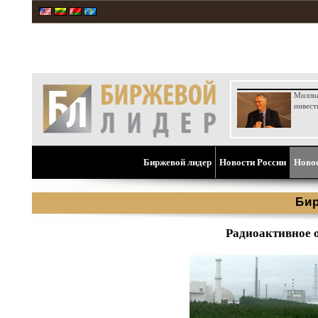
Милли
инвест
Биржевой лидер
Новости России
Ново
Би
Радиоактивное о