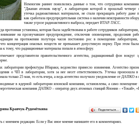
Немногим раннее появлялись данные о том, что сотрудники компании
"Джапан атомик пауэр", в лаборатории которой в прошлый четверг 
утечка радиоактивных материалов, не стали прекращать работу даже п
как сработала предупредительная система о наличии неисправности обору
также угрозе радиоактивного выброса, передает ИТАР-ТАСС.
гда протонная установка, которая была задействована в работе сотрудников лаборатории,
 внимание на прозвучавшее предупреждение, отключив оповещения, продолжив раб
радиации на протяжении полутора часов постоянно рос в помещении лаборатории, 
, что концентрация опасных веществ не превышает допустимую норму. При этом был
ла к тому, что радиационные материалы попали в атмосферу.
тмечают представители правительственного агентства, радиационный фон вокруг з
орме.
ах лаборатории префектуры Ибараки, ведомство принесло извинения. Агентство призна
щения о ЧП в лаборатории, хотя за нее несет ответственность. Утечка произошла в 
нала только 25 мая, то есть вчера, а ведь агентство получило уведомление от ДАПКО в 
оводимые в ядерной лаборатории японской компании, остановлены, а само помещение
 энергетическая компания ДАПКО – оператор двух атомных станций Японии – «Токай», «
ерина Кравчук-Рудомёткина
Поделиться…
ь с мнением редакции. Если у Вас иное мнение напишите его в комментариях.