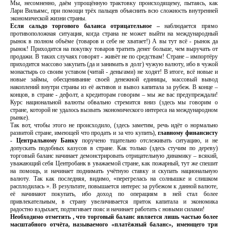
Мы, несомненно, даём упрощённую трактовку происходящему, пытаясь, как
Лари Вильямс, при помощи трёх пальцев объяснить всю сложность внутренней
экономической жизни страны.
Если сальдо торгового баланса отрицательное –
наблюдается прямо
противоположная ситуация, когда страна не может выйти на международный
рынок в полном объёме (товаров и себе не хватает!) А вы тут всё - рынок да
рынок! Приходится на покупку товаров тратить денег больше, чем выручать от
продажи. В таких случаях говорят - живёт не по средствам! Стране – импортёру
приходится массово закупать (да и занимать в долг) чужую валюту, ибо в чужой
монастырь со своим уставом (читай - деньгами) не ходят! В итоге, всё новые и
новые займы, обесценивание своей денежной единицы, массовый вывод
накоплений внутри страны из её активов и вывоз капитала за рубеж. В конце –
концов, в стране - дефолт, а кредиторам говорим – мы же вас предупреждали!
Курс национальной валюты обвально стремится вниз (здесь мы говорим о
стране, которой не удалось вызвать экономического интереса на международном
рынке).
Так вот, чтобы этого не происходило, (здесь заметим, речь идёт о нормально
развитой стране, имеющей что продать и за что купить),
главному финансисту
- Центральному Банку
поручено тщательно отслеживать ситуацию, и не
допускать подобных казусов в стране. Как только (здесь стучим по дереву)
торговый баланс начинает демонстрировать отрицательную динамику – всякий,
уважающий себя Центробанк в уважаемой стране, как пожарный, тут же спешит
на помощь, и начинает поднимать учётную ставку и скупать национальную
валюту. Так как последняя, видимо, «перегрелась на солнышке и слишком
расплодилась ». В результате, повышается интерес за рубежом к данной валюте,
её начинают покупать, ибо доход по операциям в ней стал более
привлекательным, в страну увеличивается приток капитала и экономика
радостно вздыхает, подтягивает пояс и начинает работать с новыми силами!
Необходимо отметить , что торговый баланс является лишь частью более
масштабного отчёта, называемого «платёжный баланс», имеющего три