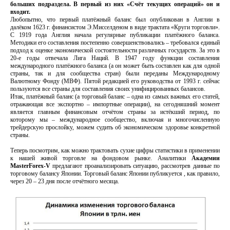
больших подраздела. В первый из них «Счёт текущих операций» он и
входит.
Любопытно, что первый платёжный баланс был опубликован в Англии в
далёком 1623 г. финансистом Э.Мисселденом в виде трактата «Круги торговли».
С 1919 года Англия начала регулярные публикации платёжного баланса.
Методики его составления постепенно совершенствовались – требовался единый
подход к оценке экономической состоятельности различных государств. За это в
20-е годы отвечала Лига Наций. В 1947 году функции составления
международного платёжного баланса (а он может быть составлен как для одной
страны, так и для сообщества стран) были переданы Международному
Валютному Фонду (МВФ). Пятой редакцией его руководства от 1993 г. сейчас
пользуются все страны для составления своих унифицированных балансов.
Итак, платёжный баланс (а торговый баланс – одна из самых важных его статей,
отражающая все экспортно – импортные операции), на сегодняшний момент
является главным финансовым отчётом страны за истёкший период, по
которому мы – международное сообщество, включая и многочисленную
трейдерскую прослойку, можем судить об экономическом здоровье конкретной
страны.
Теперь посмотрим, как можно трактовать сухие цифры статистики в применении
к нашей живой торговле на фондовом рынке. Аналитики
Академии
MasterForex-V
предлагают проанализировать ситуацию, рассмотрев данные по
торговому балансу Японии. Торговый баланс Японии публикуется , как правило,
через 20 – 23 дня после отчётного месяца.