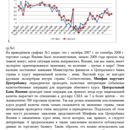
гр.№1
На приведённом графике №1 видно, что с октября 2007 г. по сентябрь 2008 г.
торговое сальдо Японии было положительным, начало 2009 года прошло под
знаком минус, затем ситуация вновь выправилась. Япония, как мы знаем, имеет
экспортно ориентированную экономику, по величине – третью в мире! Этим
вызвано постоянное внимание Министерства финансов и Центрального банка
страны к курсу национальной валюты - иены. Высокий курс не выгоден
крупным экспортёрам внутри страны. Соответственно,
Минфин поручает
Центробанку
периодически проводить валютные интервенции (объёмные
валютообменные операции) для коррекции обменного курса.
Центральный
Банк Японии
проводит такие операции, как правило, когда курс национальной
валюты вырастает по отношению к доллару США на 7 и более центов – это
эквивалентно 700 торговым пунктам. Так как резкое повышение или понижение
курса родной валюты очень сильно сказывается на экономике страны, такие
интервенции проводятся очень аккуратно и периодически. Подсказать об этом
нам могут различные заявления представителей Минфина или Центробанка
Японии о завышенном курсе иены, после которых, как правило, и следуют
интервенции. А предпосылками к таким заявлениям являются публикуемые
данные по торговому балансу. Таким образом, его можно использовать как