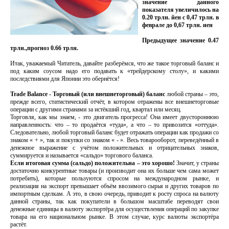
значение данного
показателя увеличилось на
0.20 трлн. йен с 0,47 трлн. в
феврале до 0,67 трлн. иен
Предыдущее значение 0.47
трлн.,прогноз 0.66 трлн.
Итак, уважаемый Читатель, давайте разберёмся, что же такое торговый баланс и
под каким соусом надо его подавать к «трейдерскому столу», и какими
последствиями для Японии это обернётся!
Trade Balance - Торговый (или внешнеторговый) баланс
любой страны – это,
прежде всего, статистический отчёт, в котором отражены все внешнеторговые
операции с другими странами за истёкший год, квартал или месяц.
Торговля, как мы знаем, - это двигатель прогресса! Она имеет двустороннюю
направленность: что – то продаётся «туда», а что – то привозится «оттуда».
Следовательно, любой торговый баланс будет отражать операции как продажи со
знаком « + », так и покупки со знаком « - ». Весь товарооборот, переведённый в
денежное выражение с учётом положительных и отрицательных знаков,
суммируется и называется «сальдо» торгового баланса.
Если итоговая сумма (сальдо) положительна – это хорошо!
Значит, у страны
достаточно конкурентные товары (и производит она их больше чем сама может
потребить), которые пользуются спросом на международном рынке, и
реализация на экспорт превышает объём ввозимого сырья и других товаров по
импортным сделкам. А это, в свою очередь, приводит к росту спроса на валюту
данной страны, так как покупатели в большом масштабе переводят свои
денежные единицы в валюту экспортёра для осуществления операций по закупке
товара на его национальном рынке. В этом случае, курс валюты экспортёра
растёт.