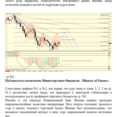
своего рода индикатор «перегретости» внутреннего рынка Японии, когда
возможны реакции властей по коррекции курса иены.
гр.№2
Публикуется ежемесячно Министерством Финансов - Ministry of Finance .
Сопоставив графики №1 и №2, мы видим, что курс иены в зонах 1, 2, 3 на гр.
№2 достаточно сильно падал, что приводило к некоторой стабилизации и
последующему росту профицита торгового баланса на гр. №1.
Именно в эти периоды Национальный банк Японии видимо проводил
широкомасштабные валютные интервенции. Всю вторую половину прошлого
года и начало текущего торговый баланс Японии был положительным, что
вызывало повышенный интерес к иене, курс национальной валюты постоянно
рос.