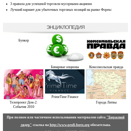
3 правила для успешной торговли мусорными акциями
Лучший вариант для убыточных торговых позиций на рынке Форекс
ЭНЦИКЛОПЕДИЯ
Бункер
Бинарные опционы
Комсомольская правда
PrimeTime Finance
Телепроект Дом-2:
Города Литвы
События 2010
При полном или частичном использовании материалов сайта
"Биржевой
лидер"
ссылка на
http://www.profi-forex.org
обязательна.