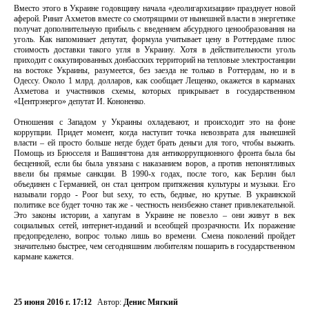
Вместо этого в Украине годовщину начала «деолигархизации» празднует новой
аферой. Ринат Ахметов вместе со смотрящими от нынешней власти в энергетике
получат дополнительную прибыль с введением абсурдного ценообразования на
уголь. Как напоминает депутат, формула учитывает цену в Роттердаме плюс
стоимость доставки такого угля в Украину. Хотя в действительности уголь
приходит с оккупированных донбасских территорий на тепловые электростанции
на востоке Украины, разумеется, без заезда не только в Роттердам, но и в
Одессу. Около 1 млрд. долларов, как сообщает Лещенко, окажется в карманах
Ахметова и участников схемы, которых прикрывает в государственном
«Центрэнерго» депутат И. Кононенко.
Отношения с Западом у Украины охладевают, и происходит это на фоне
коррупции. Придет момент, когда наступит точка невозврата для нынешней
власти – ей просто больше негде будет брать деньги для того, чтобы выжить.
Помощь из Брюсселя и Вашингтона для антикоррупционного фронта была бы
бесценной, если бы была увязана с наказанием воров, а против непонятливых
ввели бы прямые санкции. В 1990-х годах, после того, как Берлин был
объединен с Германией, он стал центром притяжения культуры и музыки. Его
называли гордо - Poor but sexy, то есть, бедные, но крутые. В украинской
политике все будет точно так же - честность неизбежно станет привлекательной.
Это законы истории, а хапугам в Украине не повезло – они живут в век
социальных сетей, интернет-изданий и всеобщей прозрачности. Их поражение
предопределено, вопрос только лишь во времени. Смена поколений пройдет
значительно быстрее, чем сегодняшним любителям пошарить в государственном
кармане кажется.
25 июня 2016 г. 17:12
Автор:
Денис Мягкий