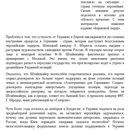
повлияло на ситуацию -
страна утомила европейцев.
Своим мнением депутат
поделился в колонке для
«Нового времени». С этим
материалом знакомит
издание «Биржевой лидер».
Проблема в том, что усталость от Украины в Европе накладывается на сложные
внутренние процессы в Германии – стране, которая выступает безусловным
европейским лидером. Немецкий канцлер А. Меркель осталась наедине с
растущим недовольством санкциями против России. В текущем месяце второе
лицо в немецкой политике Ф.-В. Штайнмайер фактически призвал к
примирению с Москвой. Это значит, что своим заявлением дипломат
подтвердил раскол в верхушке государства, что прогнозируемо ведет к утрате в
дальнейшем Украиной позиций.
Оказалось, что Штайнмайер неспособен сопротивляться реалиям, его партия
социал-демократов все больше теряет поддержку на фоне усиления позиций
левых и антимигрантской политсилы «Альтернатива для Германии». Социал-
демократы вынуждены наверстывать упущенные позиции, переходя на
пророссийскую риторику, на которую опираются конкуренты. Лично на
Штайнмайера, как и прежде, влияет его бывший босс, в прошлом канцлер ФРГ
Г. Шредер, ныне работающий на «Газпром».
Чуть более года осталось до выборов в Бундестаг, и Украина подошла на роль
предвыборной разменной карты, но заставляет европейцев задумываться,
почему они должны жертвовать экономическими интересами, закрываясь от
России, когда Киев оправдать ожидания оказался неспособен? Почему
налогоплательщики федеральных земель должны поддерживать в Украине