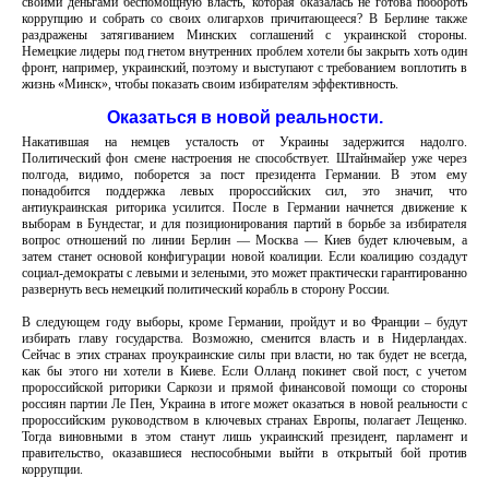
своими деньгами беспомощную власть, которая оказалась не готова побороть
коррупцию и собрать со своих олигархов причитающееся? В Берлине также
раздражены затягиванием Минских соглашений с украинской стороны.
Немецкие лидеры под гнетом внутренних проблем хотели бы закрыть хоть один
фронт, например, украинский, поэтому и выступают с требованием воплотить в
жизнь «Минск», чтобы показать своим избирателям эффективность.
Оказаться в новой реальности.
Накатившая на немцев усталость от Украины задержится надолго.
Политический фон смене настроения не способствует. Штайнмайер уже через
полгода, видимо, поборется за пост президента Германии. В этом ему
понадобится поддержка левых пророссийских сил, это значит, что
антиукраинская риторика усилится. После в Германии начнется движение к
выборам в Бундестаг, и для позиционирования партий в борьбе за избирателя
вопрос отношений по линии Берлин — Москва — Киев будет ключевым, а
затем станет основой конфигурации новой коалиции. Если коалицию создадут
социал-демократы с левыми и зелеными, это может практически гарантированно
развернуть весь немецкий политический корабль в сторону России.
В следующем году выборы, кроме Германии, пройдут и во Франции – будут
избирать главу государства. Возможно, сменится власть и в Нидерландах.
Сейчас в этих странах проукраинские силы при власти, но так будет не всегда,
как бы этого ни хотели в Киеве. Если Олланд покинет свой пост, с учетом
пророссийской риторики Саркози и прямой финансовой помощи со стороны
россиян партии Ле Пен, Украина в итоге может оказаться в новой реальности с
пророссийским руководством в ключевых странах Европы, полагает Лещенко.
Тогда виновными в этом станут лишь украинский президент, парламент и
правительство, оказавшиеся неспособными выйти в открытый бой против
коррупции.