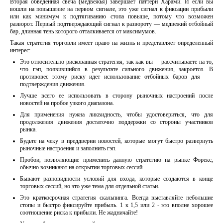
Вторая обведенная свеча (медвежья) завершает паттерн Харами. И если вы
вошли на повышение на первом сигнале, это уже сигнал к фиксации прибыли
или как минимум к подтягиванию стопа повыше, потому что возможен
разворот. Первый подтверждающий сигнал к развороту — медвежий отбойный
бар, длинная тень которого отталкивается от максимумов.
Такая стратегия торговли имеет право на жизнь и представляет определенный
интерес:
Это относительно рискованная стратегия, так как вы рассчитываете на то,
что гэп, появившийся в результате сильного движения, закроется. В
противовес этому риску идет использование отбойных баров для
подтверждения движения.
Лучше всего ее использовать в сторону рыночных настроений после
новостей на пробое узкого диапазона.
Для применения нужна ликвидность, чтобы удостовериться, что для
продолжения движения достаточно поддержки со стороны участников
рынка.
Будьте на чеку в преддверии новостей, которые могут быстро развернуть
рыночные настроения и заполнить гэп.
Пробои, позволяющие применить данную стратегию на рынке Форекс,
обычно возникают на открытии торговых сессий.
Бывают разновидности условий для входа, которые создаются в конце
торговых сессий, но это уже тема для отдельной статьи.
Это краткосрочная стратегия скальпинга. Всегда выставляйте небольшие
стопы и быстро фиксируйте прибыль. 1 к 1,5 или 2 - это вполне хорошее
соотношение риска к прибыли. Не жадничайте!