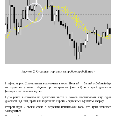
Рисунок 2. Стратегия торговли на пробое (пробой вниз)
График на рис. 2 показывает возможные входы. Первый — бычий отбойный бар
от круглого уровня. Индикатор полярности (желтый) и старый диапазон
(который еле заметен здесь).
Цена ранее выскочила из диапазона вверх и начала формировать еще один
диапазон над ним, прям как кирпич на кирпич - серьезный «фитиль» сверху.
Второй круг - бычья свеча с первыми признаками того, что цена начинает
замедляться