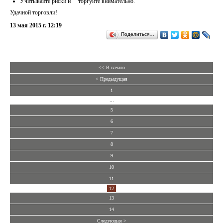
Учитывайте риски и торгуйте внимательно.
Удачной торговли!
13 мая 2015 г. 12:19
Поделиться…
<< В начало
< Предыдущая
1
...
5
6
7
8
9
10
11
12
13
14
Следующая >