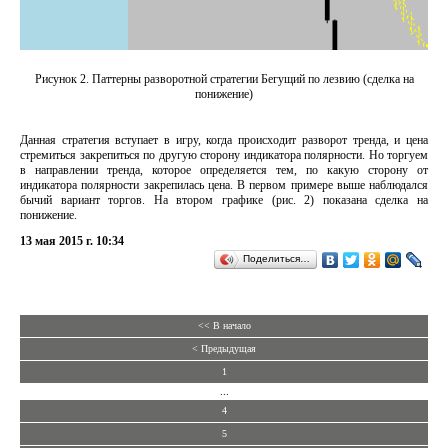
Рисунок 2. Паттерны разворотной стратегии Бегущий по лезвию (сделка на
понижение)
Данная стратегия вступает в игру, когда происходит разворот тренда, и цена
стремиться закрепиться по другую сторону индикатора полярности. Но торгуем
в направлении тренда, которое определяется тем, по какую сторону от
индикатора полярности закрепилась цена. В первом примере выше наблюдался
бычий вариант торгов. На втором графике (рис. 2) показана сделка на
понижение.
13 мая 2015 г. 10:34
Поделиться…
<< В начало
< Предыдущая
1
...
4
5