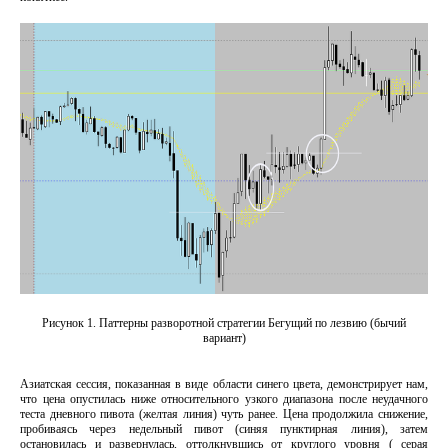
Рисунок 1. Паттерны разворотной стратегии Бегущий по лезвию (бычий
вариант)
Азиатская сессия, показанная в виде области синего цвета, демонстрирует нам,
что цена опустилась ниже относительного узкого диапазона после неудачного
теста дневного пивота (желтая линия) чуть ранее. Цена продолжила снижение,
пробиваясь через недельный пивот (синяя пунктирная линия), затем
остановилась и развернулась, оттолкнувшись от круглого уровня ( серая