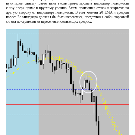
пунктирная линия). Затем цена вновь протестировала индикатор полярности
снизу вверх прямо к круглому уровню. Затем произошел отскок и закрытие по
другую сторону от индикатора полярности. В этот момент 20 EMA и средняя
полоса Боллинджера должны бы были пересечься, представляя собой торговый
сигнал по стратегии на пересечении скользящих средних.