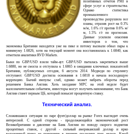
позитивных отчетов PMI в
сфере услуг и строительства.
Однако статистика
промышленного
производства разрушила все
планы, отразив рост на 0.3%
м/м, 1.6% г/г против 0.6% м/
м, 1.5% г/г по прогнозам.
Данные усилили опасения
инвесторов о том, что
экономика Британии находится уже на пике и потому вызвали обвал пары к
минимуму 1.6826, хотя на текущий момент она восстановилась к 1.6840, как
отметили аналитики RVD Markets.
Быки по GBP/USD взяли тайм-аут. GBP/USD пыталась закрепиться выше
1.6880, но не смогла и отступила к 1.6865 в ожидании ключевых показателей
Британии, публикуемых сегодня, 6 августа 2014. Медведи по стерлингу
отступают. GBP/USD достигла основания в 1.6818 и начала восходящую
коррекцию. Бычий импульс слаб, однако может набрать обороты перед
решением Банка Англии. Хоть заседание MPC на этой неделе будет
малозначительным событием, инвесторы могут получить напоминание, что Банк
Англии станет первым ЦБ, который повысит процентную ставку.
Технический анализ.
Сложившаяся ситуация по паре фунт/доллар на рынке Forex выглядит очень
интересной. С одной стороны - продолжающийся экономический рост
Великобритании и давление на Банк Англии по поводу скорого поднятия
процентных ставок, с другой - сильный американский доллар и ярко
выраженный тренд на понижение в течение последних трех недель. Какой