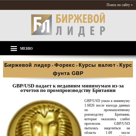
Поиск по сайту »
МЕНЮ
Биржевой лидер
Форекс
Курсы валют
Курс
»
»
»
фунта GBP
GBP/USD падает к недавним минимумам из-за
отчетов по промпроизводству Британии
GBP/USD упала к минимуму
1.6826 после выхода данных
по промышленному
роизводству Британии,
которые оказались слабее
прогнозов. GBP/USD
пыталась нацелиться на
область 1.69 после