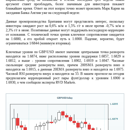
аргумент станет преобладать, более значимым для инвесторов покажет
ближайшее время. Ответ на этот вопрос точно может прояснить Марк Карни на
заседании Банка Англии уже на следующей неделе.
Данные промпроизводства Британии могут представлять интерес, поскольку
инвесторы ожидают рост на 0,6% м/м и 1,5% г/г в июле против -0,7% м/м и
2,3% г/г в июне. Позитивные данные могут поддержать восходящую коррекцию
от основания. С технической точки зрения ключевое сопротивление ожидается
на 1.6880, а его пробой откроет путь к 1.6900. Падение, вероятно, будет
ограничиваться 1/6844 (минимум вторника).
Ключевые уровни по GBP/USD имеют значения: центральная точка разворота
находится на 1.6874, ниже расположены уровни поддержки 1.6857, 1.6829 и
1.6812, а выше - уровни сопротивления 1.6902, 1.6919 и 1.6947. Часовые
скользящие средние развернуты вниз, причем 200SMA развернута вниз и
находится на 1.6915, а дневная 20EMA развернута вниз и находится на 1.6975.
Часовой RSI развернута вверх и находится на 55. В нашем прогнозе на сегодня
предполагаем коррекционный рост пары фунт/доллар к уровням 1.6900 и
1.6930, о чем сообщили эксперты RVD Markets.