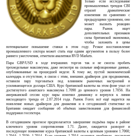
Только если исследование
промышленных трендов CBI
отразит драматические
изменения по сравнению с
предыдущими уровнями, оно
может вызвать реакцию
пары. Рынок ищет
дополнительных признаков
силы британской экономики,
чтобы заложить в цены
потенциальное повышение ставки в этом году. Резкое восстановление
промышленного сектора может стать еще одним аргументом в пользу более
раннего ужесточения, отметили аналитики RVD Markets.
Пара GBP/USD в ходе вчерашних торгов так и не смогла пробить
трехнедельные максимумы, даже несмотря на сильные инфляционные данные,
опубликованные на прошедшей неделе. К тому же, пустой экономический
календарь и отсутствие, в связи с этим, внешних драйверов для продвижения,
оставили пару торговаться под влиянием рыночных настроений и
усиливающегося доллара США. Курс британской валюты на этом фоне упал от
достигнутого азиатского максимума 1.7090 до ценового уровня 1.7056. На
американской сессии курс пары изменил динамику и вернулся к линии
нисходящего тренда от 2.07.2014 года. Рынок Forex всё ещё надеется на
появление новых драйверов для движения и в сегодняшней статистике из
Британии ожидает сообщение об объёмах заимствования для финансовой
поддержки госсектора.
В сегодняшнем прогнозе предполагается завершение подъёма пары в районе
ключевого уровня сопротивления 1.71. Далее, ожидается разворот и
последующее понижение курса британской валюты к целевым уровням 1.7060;
1.7044; 1.7026; 1.7014. Если уровень 1.7014 окажется пробитым, последует