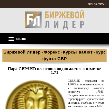
Поиск по сайту »
МЕНЮ
Биржевой лидер
Форекс
Курсы валют
Курс
»
»
»
фунта GBP
Пара GBP/USD неспешно поднимается к отметке
1.71
GBP/USD открылась на
1.7073 и постепенно выросла,
к настоящему моменту
достигнув 1.7081.
Сегодняшние отчеты вряд ли
спровоцируют существенное
движение, особенно с учетом
завтрашнего протокола МРС.