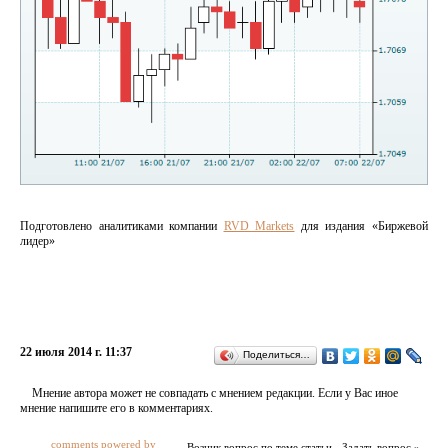
Подготовлено аналитиками компании
RVD Markets
для издания «Биржевой
лидер»
22 июля 2014 г. 11:37
Поделиться…
Мнение автора может не совпадать с мнением редакции. Если у Вас иное
мнение напишите его в комментариях.
comments powered by
Возник вопрос по теме статьи - Задать вопрос »