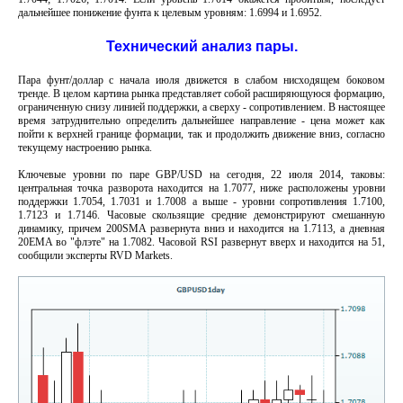
дальнейшее понижение фунта к целевым уровням: 1.6994 и 1.6952.
Технический анализ пары.
Пара фунт/доллар с начала июля движется в слабом нисходящем боковом
тренде. В целом картина рынка представляет собой расширяющуюся формацию,
ограниченную снизу линией поддержки, а сверху - сопротивлением. В настоящее
время затруднительно определить дальнейшее направление - цена может как
пойти к верхней границе формации, так и продолжить движение вниз, согласно
текущему настроению рынка.
Ключевые уровни по паре GBP/USD на сегодня, 22 июля 2014, таковы:
центральная точка разворота находится на 1.7077, ниже расположены уровни
поддержки 1.7054, 1.7031 и 1.7008 а выше - уровни сопротивления 1.7100,
1.7123 и 1.7146. Часовые скользящие средние демонстрируют смешанную
динамику, причем 200SMA развернута вниз и находится на 1.7113, а дневная
20EMA во "флэте" на 1.7082. Часовой RSI развернут вверх и находится на 51,
сообщили эксперты RVD Markets.