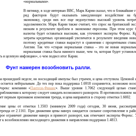
«нормальными».
В пятницу, в ходе интервью ВВС, Марк Карни сказал, что в ближайшие 
ряд факторов будут оказывать замедляющее воздействие на б
экономику, среди них все еще недопустимо высокий уровень потреб
задолженности. Марк Карни также считает, что спрос на британский экс
низким в результате проблем в экономике еврозоны. При этом курс 
валюты будет оставаться высоким, как уточняют эксперты Форекс. К
затраты кредитных организаций увеличатся в результате введения нов
поэтому кредитные ставки вырастут в сравнении с процентными став
Англии. Так что «старая нормальная ставка – это не новая нормальн
нормальная ставка была намного выше, чем та, которая будет установл
ть и целевую инфляцию», о чем подвел итог Карни.
Фунт намерен возобновить ралли.
 прошедшей неделе, но восходящий импульс был утрачен, и цена отступила. Ценовой 
 остается нейтральным. До тех пор пока поддержка 1.6918 сохраняется, возможно воз
Форекс компании «
Пантеон-Финанс
». Выше уровня 1.7062 следующей целью стане
приближении к которому следует ожидать возможного разворота. В противоположном н
ет первым признаком изменения тренда, и цена направится в сторону отметки 1.6692.
ние цены от отметки 1.3503 (минимум 2009 года) сегодня, 30 июня, рассматрив
тренда от 2.1161. При движении цены наверх ожидается сильное сопротивление в рай
рое ограничит движение наверх и принесет разворот, как отмечают эксперты Форекс.
ет к возобновлению нисходящего движения в направлении поддержки 1.4813.