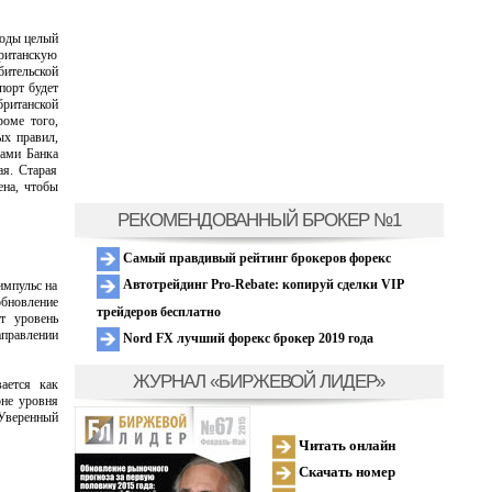
годы целый
ританскую
ительской
порт будет
британской
роме того,
ых правил,
ками Банка
ая. Старая
ена, чтобы
РЕКОМЕНДОВАННЫЙ БРОКЕР №1
Самый правдивый рейтинг брокеров форекс
Автотрейдинг Pro-Rebate: копируй сделки VIP
импульс на
обновление
трейдеров бесплатно
т уровень
аправлении
Nord FX лучший форекс брокер 2019 года
ЖУРНАЛ «БИРЖЕВОЙ ЛИДЕР»
ается как
оне уровня
 Уверенный
Читать онлайн
Скачать номер