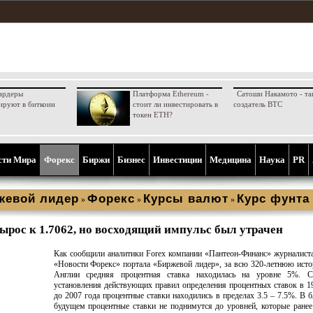
ардеры
Платформа Ethereum -
Сатоши Накамото - та
ируют в биткоин
стоит ли инвестировать в
создатель BTC
токен ETH?
сти Мира
Форекс
Биржи
Бизнес
Инвестиции
Медицина
Наука
PR
жевой лидер
Форекс
Курсы валют
Курс фунта
»
»
»
ырос к 1.7062, но восходящий импульс был утрачен
Как сообщили аналитики Forex компании «Пантеон-Финанс» журналист
«Новости Форекс» портала «Биржевой лидер», за всю 320-летнюю ист
Англии средняя процентная ставка находилась на уровне 5%. 
установления действующих правил определения процентных ставок в 1
до 2007 года процентные ставки находились в пределах 3.5 – 7.5%. В
будущем процентные ставки не поднимутся до уровней, которые ранее