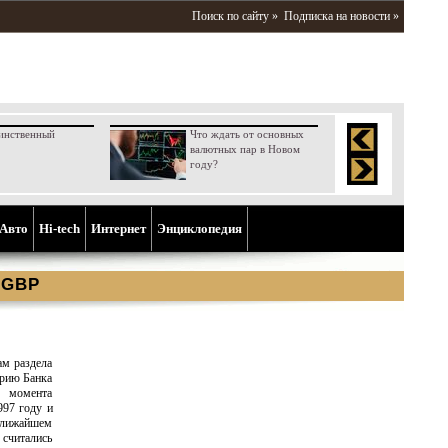
Поиск по сайту »
Подписка на новости »
инственный
Что ждать от основных
валютных пар в Новом
году?
Aвто
Hi-tech
Интернет
Энциклопедия
 GBP
ам раздела
орию Банка
С момента
997 году и
 ближайшем
 считались