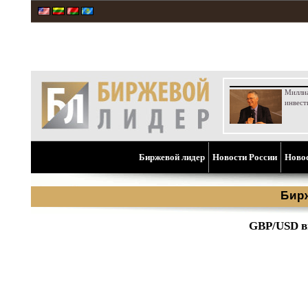
Милли
инвест
Биржевой лидер
Новости России
Ново
Бир
GBP/USD в