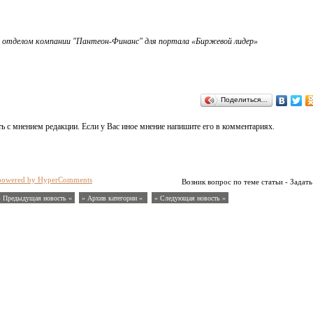
 отделом компании "Пантеон-Финанс" для портала «Биржевой лидер»
Поделиться…
ь с мнением редакции. Если у Вас иное мнение напишите его в комментариях.
powered by HyperComments
Возник вопрос по теме статьи - Задать
« Предыдущая новость «
» Архив категории «
» Следующая новость »