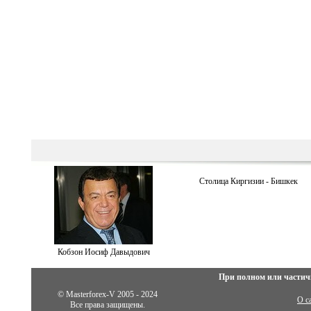
Столица Киргизии - Бишкек
Кобзон Иосиф Давыдович
При полном или частич
© Masterforex-V 2005 - 2024
О с
Все права защищены.