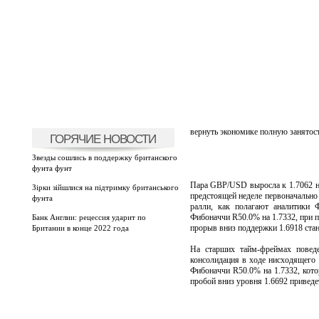
вернуть экономике полную занятос
ГОРЯЧИЕ НОВОСТИ
Звезды сошлись в поддержку британского
фунта фунт
Пара GBP/USD выросла к 1.7062 на
Зірки зійшлися на підтримку британського
предстоящей неделе первоначально
фунта
ралли, как полагают аналитики 
Фибоначчи R50.0% на 1.7332, при 
Банк Англии: рецессия ударит по
прорыв вниз поддержки 1.6918 стан
Британии в конце 2022 года
На старших тайм-фреймах поведе
консолидация в ходе нисходящего 
Фибоначчи R50.0% на 1.7332, кото
пробой вниз уровня 1.6692 привед