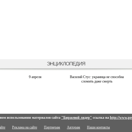
ЭНЦИКЛОПЕДИЯ
9 апреля
Василий Стус: украинца не способна
сломить даже смерть
ном использовании материалов сайта
"Биржевой лидер"
ссылка на
http://www.pro
айте
Реклама на сайте
Партнерам
Авторам
Наши контакты