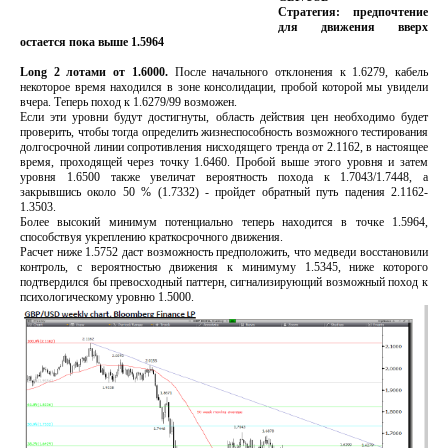
Стратегия: предпочтение
для движения вверх
остается пока выше 1.5964
Long 2 лотами от 1.6000.
После начального отклонения к 1.6279, кабель
некоторое время находился в зоне консолидации, пробой которой мы увидели
вчера. Теперь поход к 1.6279/99 возможен.
Если эти уровни будут достигнуты, область действия цен необходимо будет
проверить, чтобы тогда определить жизнеспособность возможного тестирования
долгосрочной линии сопротивления нисходящего тренда от 2.1162, в настоящее
время, проходящей через точку 1.6460. Пробой выше этого уровня и затем
уровня 1.6500 также увеличат вероятность похода к 1.7043/1.7448, а
закрывшись около 50 % (1.7332) - пройдет обратный путь падения 2.1162-
1.3503.
Более высокий минимум потенциально теперь находится в точке 1.5964,
способствуя укреплению краткосрочного движения.
Расчет ниже 1.5752 даст возможность предположить, что медведи восстановили
контроль, с вероятностью движения к минимуму 1.5345, ниже которого
подтвердился бы превосходный паттерн, сигнализирующий возможный поход к
психологическому уровню 1.5000.