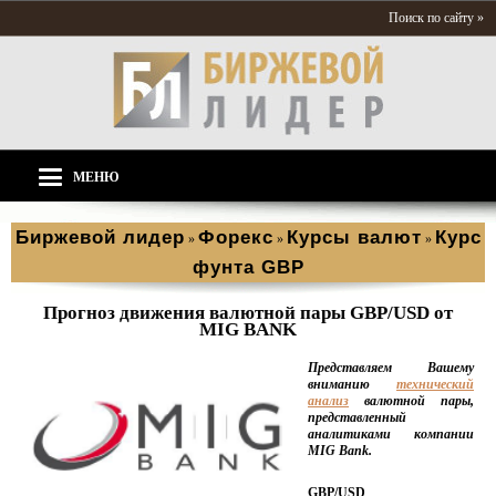
Поиск по сайту »
МЕНЮ
Биржевой лидер
Форекс
Курсы валют
Курс
»
»
»
фунта GBP
Прогноз движения валютной пары GBP/USD от
MIG BANK
Представляем Вашему
вниманию
технический
анализ
валютной пары,
представленный
аналитиками компании
MIG Bank.
GBP/USD