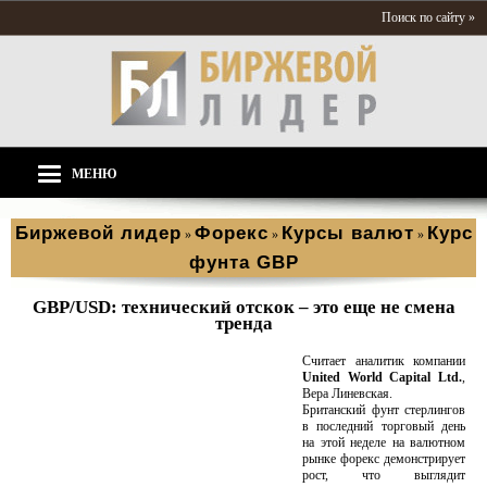
Поиск по сайту »
МЕНЮ
Биржевой лидер
Форекс
Курсы валют
Курс
»
»
»
фунта GBP
GBP/USD: технический отскок – это еще не смена
тренда
Считает аналитик компании
United World Capital Ltd.
,
Вера Линевская.
Британский фунт стерлингов
в последний торговый день
на этой неделе на валютном
рынке форекс демонстрирует
рост, что выглядит