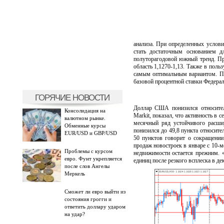
анализа. При определенных услови
стать достаточным основанием 
полуторагодовой южный тренд. Пр
область 1,1270-1,13. Также в поль
самым оптимальным вариантом. Пр
базовой процентной ставки Федера
ГОРЯЧИЕ НОВОСТИ
Доллар США понизился относител
Консолидация на
Markit, показал, что активность в
валютном рынке.
месячный ряд устойчивого расши
Обменные курсы
понизился до 49,8 пункта относите
EUR/USD и GBP/USD
50 пунктов говорит о сокращении
продаж новостроек в январе с 10-м
Проблемы с курсом
недвижимости остается прежним. 
евро. Фунт укрепляется
единиц после резкого всплеска в д
после слов Ангелы
Меркель
Сможет ли евро выйти из
состояния грогги и
ответить доллару ударом
на удар?