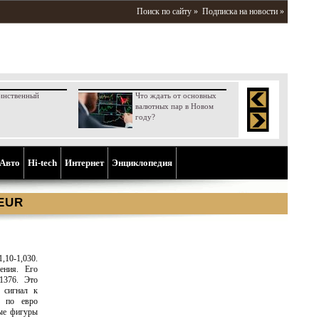
Поиск по сайту »
Подписка на новости »
инственный
Что ждать от основных
валютных пар в Новом
году?
Aвто
Hi-tech
Интернет
Энциклопедия
 EUR
10-1,030.
ения. Его
1376. Это
 сигнал к
й по евро
ные фигуры