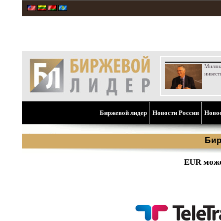
Милли
инвест
Биржевой лидер
Новости России
Ново
Бир
EUR може