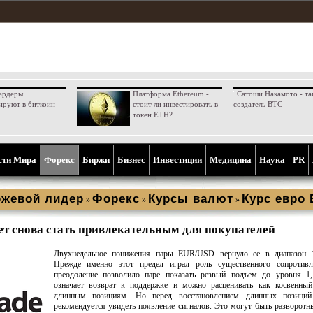
ардеры
Платформа Ethereum -
Сатоши Накамото - та
ируют в биткоин
стоит ли инвестировать в
создатель BTC
токен ETH?
сти Мира
Форекс
Биржи
Бизнес
Инвестиции
Медицина
Наука
PR
жевой лидер
Форекс
Курсы валют
Курс евро
»
»
»
т снова стать привлекательным для покупателей
Двухнедельное понижения пары EUR/USD вернуло ее в диапазон 1,
Прежде именно этот предел играл роль существенного сопротивл
преодоление позволило паре показать резвый подъем до уровня 1,
означает возврат к поддержке и можно расценивать как косвенный
длинным позициям. Но перед восстановлением длинных позици
рекомендуется увидеть появление сигналов. Это могут быть разворот