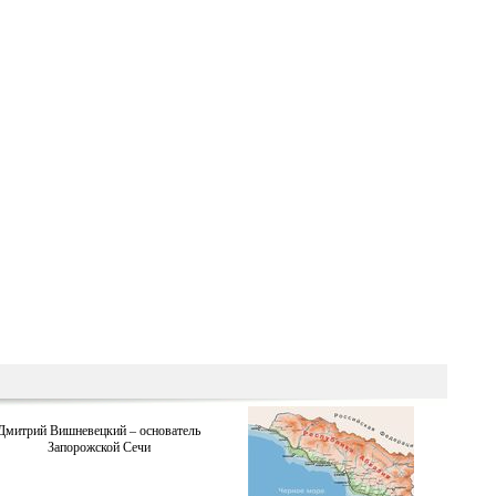
Дмитрий Вишневецкий – основатель
Запорожской Сечи