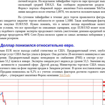
свечной модели. На недельном таймфрейме торги по паре проходят вы
скользящей средней ЕМА21. Как сообщили журналистам раздела
Форекс» портала «Биржевой лидер» аналитики Forex-компании TeleTra
линия находится возле отметки 1,0970, что является положительным мо
На суточном таймфрейме в течение двух торгов проявляются фигуры
ях ожидается закрытие торгов поблизости от уровня 1,1080. Такая комбинация факт
для покупки EUR/USD. Нужно помнить, что в начале месяца европейская валют
и условии, что все произойдет по описанным сценариям, курс EUR/USD может возв
зу подобного сценария эксперты продолжают считать ужесточение денежно-кредитной п
ежде председатель ФРБ Сент-Луиса являлся одним из самых активных поборников 
льным резервом.
Доллар понизился относительно евро.
ьно EUR после выхода слабой статистики из США. Предварительный отчет, опубл
 секторе услуг США быстро упала в феврале. Она достигла 28-месячного минимума и зав
рения. Предварительный индекс менеджеров по снабжению (PMI) в секторе услуг 
льно 53,2 пункта в январе. Эксперты ожидали рост индекса до уровня 53,5. Значения ин
 активности в указанной сфере. Другой доклад Министерства торговли США показ
есячного пика на фоне падения продаж в Западном регионе. В целом восстановление р
«Продажи понизились на 9,2% и с учетом сезонных факторов достигли годового зна
екабре», - утверждают аналитики Форекс-компании
TeleTrade
.