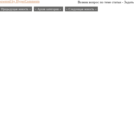
powered by HyperComments
Возник вопрос по теме статьи - Задать
« Предыдущая новость «
» Архив категории «
» Следующая новость »