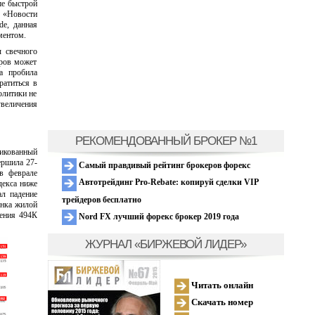
ше быстрой
 «Новости
de, данная
ментом.
 свечного
оров может
а пробила
ратиться в
олитики не
увеличения
РЕКОМЕНДОВАННЫЙ БРОКЕР №1
икованный
ершила 27-
Самый правдивый рейтинг брокеров форекс
в феврале
Автотрейдинг Pro-Rebate: копируй сделки VIP
декса ниже
ал падение
трейдеров бесплатно
ынка жилой
чения 494К
Nord FX лучший форекс брокер 2019 года
ЖУРНАЛ «БИРЖЕВОЙ ЛИДЕР»
Читать онлайн
Скачать номер