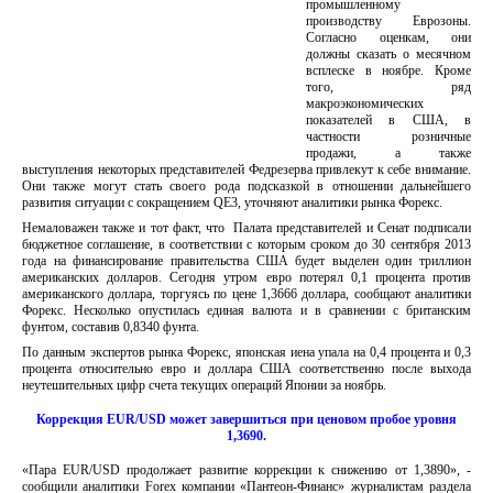
промышленному
производству Еврозоны.
Согласно оценкам, они
должны сказать о месячном
всплеске в ноябре. Кроме
того, ряд
макроэкономических
показателей в США, в
частности розничные
продажи, а также
выступления некоторых представителей Федрезерва привлекут к себе внимание.
Они также могут стать своего рода подсказкой в отношении дальнейшего
развития ситуации с сокращением QE3, уточняют аналитики рынка Форекс.
Немаловажен также и тот факт, что Палата представителей и Сенат подписали
бюджетное соглашение, в соответствии с которым сроком до 30 сентября 2013
года на финансирование правительства США будет выделен один триллион
американских долларов. Сегодня утром евро потерял 0,1 процента против
американского доллара, торгуясь по цене 1,3666 доллара, сообщают аналитики
Форекс. Несколько опустилась единая валюта и в сравнении с британским
фунтом, составив 0,8340 фунта.
По данным экспертов рынка Форекс, японская иена упала на 0,4 процента и 0,3
процента относительно евро и доллара США соответственно после выхода
неутешительных цифр счета текущих операций Японии за ноябрь.
Коррекция EUR/USD может завершиться при ценовом пробое уровня
1,3690.
«Пара EUR/USD продолжает развитие коррекции к снижению от 1,3890», -
сообщили аналитики Forex компании «Пантеон-Финанс» журналистам раздела