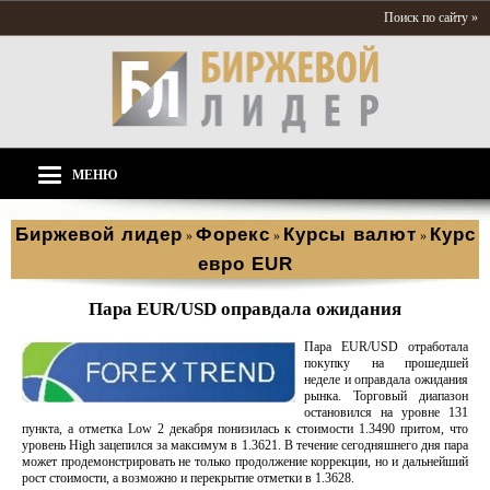
Поиск по сайту »
МЕНЮ
Биржевой лидер
Форекс
Курсы валют
Курс
»
»
»
евро EUR
Пара EUR/USD оправдала ожидания
Пара EUR/USD отработала
покупку на прошедшей
неделе и оправдала ожидания
рынка. Торговый диапазон
остановился на уровне 131
пункта, а отметка Low 2 декабря понизилась к стоимости 1.3490 притом, что
уровень High зацепился за максимум в 1.3621. В течение сегодняшнего дня пара
может продемонстрировать не только продолжение коррекции, но и дальнейший
рост стоимости, а возможно и перекрытие отметки в 1.3628.