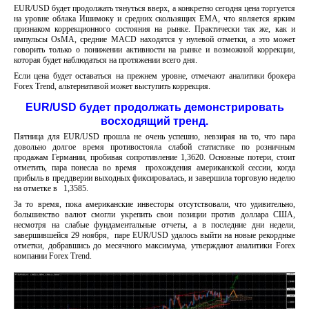
EUR/USD будет продолжать тянуться вверх, а конкретно сегодня цена торгуется
на уровне облака Ишимоку и средних скользящих EMA, что является ярким
признаком коррекционного состояния на рынке. Практически так же, как и
импульсы OsMA, средние MACD находятся у нулевой отметки, а это может
говорить только о понижении активности на рынке и возможной коррекции,
которая будет наблюдаться на протяжении всего дня.
Если цена будет оставаться на прежнем уровне, отмечают аналитики брокера
Forex Trend, альтернативой может выступить коррекция.
EUR/USD будет продолжать демонстрировать
восходящий тренд.
Пятница для EUR/USD прошла не очень успешно, невзирая на то, что пара
довольно долгое время противостояла слабой статистике по розничным
продажам Германии, пробивая сопротивление 1,3620. Основные потери, стоит
отметить, пара понесла во время прохождения американской сессии, когда
прибыль в преддверии выходных фиксировалась, и завершила торговую неделю
на отметке в 1,3585.
За то время, пока американские инвесторы отсутствовали, что удивительно,
большинство валют смогли укрепить свои позиции против доллара США,
несмотря на слабые фундаментальные отчеты, а в последние дни недели,
завершившейся 29 ноября, паре EUR/USD удалось выйти на новые рекордные
отметки, добравшись до месячного максимума, утверждают аналитики Forex
компании Forex Trend.