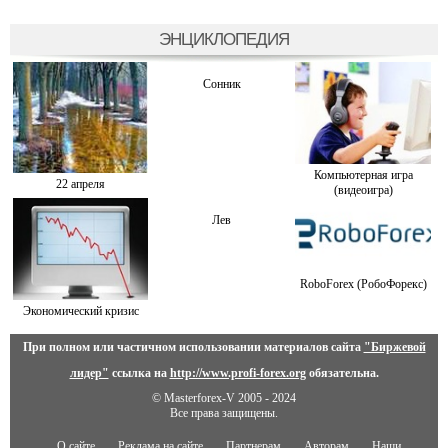
ЭНЦИКЛОПЕДИЯ
Сонник
Компьютерная игра
22 апреля
(видеоигра)
Лев
RoboForex (РобоФорекс)
Экономический кризис
При полном или частичном использовании материалов сайта
"Биржевой
лидер"
ссылка на
http://www.profi-forex.org
обязательна.
© Masterforex-V 2005 - 2024
Все права защищены.
О сайте
Реклама на сайте
Партнерам
Авторам
Наши