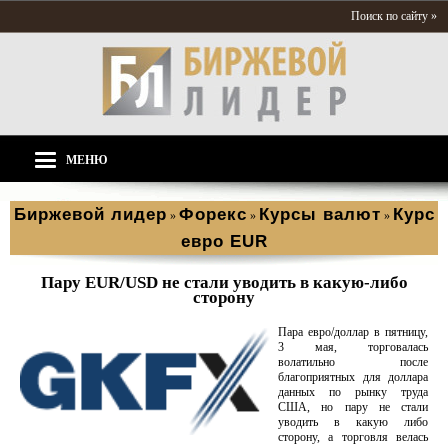
Поиск по сайту »
МЕНЮ
Биржевой лидер
Форекс
Курсы валют
Курс
»
»
»
евро EUR
Пару EUR/USD не стали уводить в какую-либо
сторону
Пара евро/доллар в пятницу,
3 мая, торговалась
волатильно после
благоприятных для доллара
данных по рынку труда
США, но пару не стали
уводить в какую либо
сторону, а торговля велась